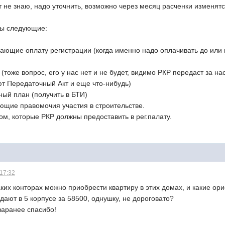
ит не знаю, надо уточнить, возможно через месяц расченки изменятс
ты следующие:
ающие оплату регистрации (когда именно надо оплачивать до или 
(тоже вопрос, его у нас нет и не будет, видимо РКР передаст за на
ют Передаточный Акт и еще что-нибудь)
ный план (получить в БТИ)
ающие правомочия участия в строительстве.
ом, которые РКР должны предоставить в рег.палату.
 17:32
аких конторах можно приобрести квартиру в этих домах, и какие о
одают в 5 корпусе за 58500, однушку, не дороговато?
заранее спасибо!