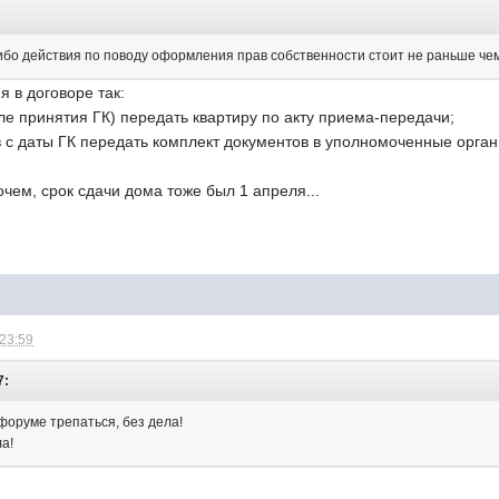
ибо действия по поводу оформления прав собственности стоит не раньше чем
я в договоре так:
сле принятия ГК) передать квартиру по акту приема-передачи;
в с даты ГК передать комплект документов в уполномоченные орган
рочем, срок сдачи дома тоже был 1 апреля...
 23:59
7:
форуме трепаться, без дела!
ла!