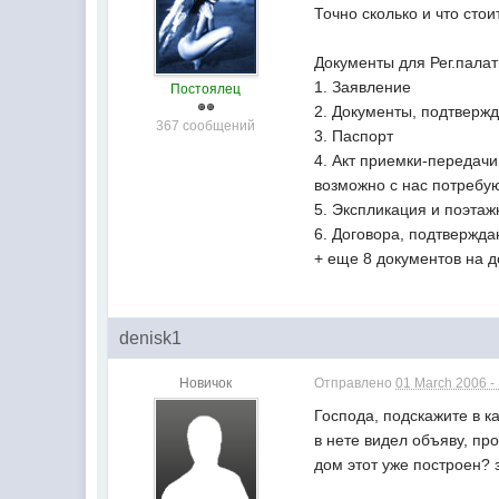
Точно сколько и что сто
Документы для Рег.пала
1. Заявление
Постоялец
2. Документы, подтвержд
367 сообщений
3. Паспорт
4. Акт приемки-передачи 
возможно с нас потребу
5. Экспликация и поэтаж
6. Договора, подтвержд
+ еще 8 документов на д
denisk1
Новичок
Отправлено
01 March 2006 -
Господа, подскажите в к
в нете видел объяву, пр
дом этот уже построен? 