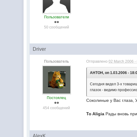
Пользователи
50 сообщений
Driver
Пользователь
Отправлено
02 March 2006 -
AHTOH, on 1.03.2006 - 18:
Сегодня видел 3-х товарищ
глазок - видимо професси
Постоялец
Соколиные у Вас глаза,
454 сообщений
To Aligia
Рады вновь при
AlexK