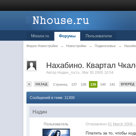
Nhouse.ru
Форумы
Пользователи
Форум Новостройки
→
Новостройки
→
Подмосковье
→
Нахаби
.
Нахабино. Квартал Чкало
Автор
Надин_гость
,
Mar 30 2005 10:54
«
НАЗАД
ВПЕРЕД
Страниц
137
138
139
140
141
Сообщений в теме: 11300
Надин
Пользователь
Отправлено
01 March 2006 -
Платить за то, чтобы ход