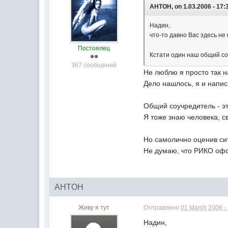
AHTOH, on 1.03.2006 - 17:
Надин,
что-то давно Вас здесь н
Постоялец
Кстати один наш общий со
367 сообщений
Не люблю я просто так н
Дело нашлось, я и напис
Общий соучредитель - эт
Я тоже знаю человека, с
Но самолично оценив сит
Не думаю, что РИКО офор
AHTOH
Живу я тут
Отправлено
01 March 2006 -
Надин,