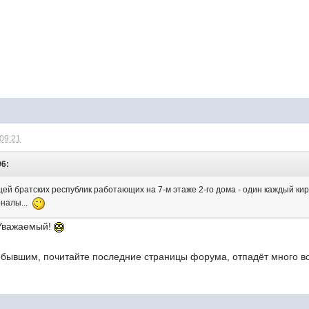
 09:21
06:
ей братских республик работающих на 7-м этаже 2-го дома - один каждый кир
оналы...
 Уважаемый!
бывшим, почитайте последние страницы форума, отпадёт много воп