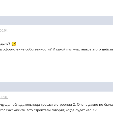
 00:04
к делу?
за оформление собственности? И какой пул участников этого дейс
 00:31
удущая обладательница трешки в строении 2. Очень давно не была 
т? Расскажите. Что строители говорят, когда будет час Х?