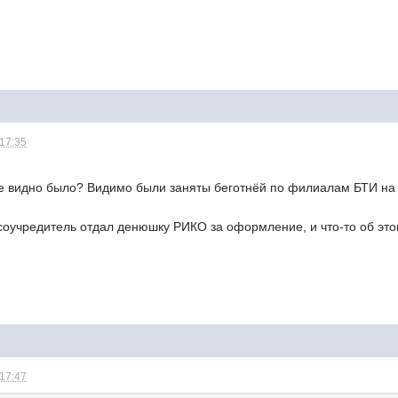
 17:35
 не видно было? Видимо были заняты беготнёй по филиалам БТИ н
соучредитель отдал денюшку РИКО за оформление, и что-то об этом
 17:47