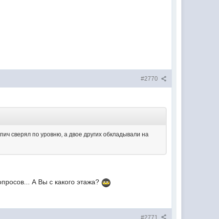
#2770
пич сверял по уровню, а двое других обкладывали на
росов... А Вы с какого этажа?
#2771