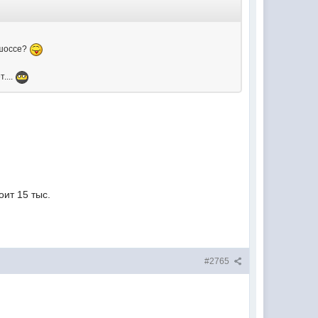
 шоссе?
....
оит 15 тыс.
#2765