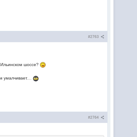
#2763
а Ильинском шоссе?
 умалчивает....
#2764