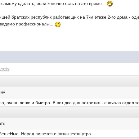
 самому сделать, если конечно есть на это время...
ищей братских республик работающих на 7-м этаже 2-го дома - оди
- видимо профессионалы...
 20:33
ому
о, очень легко и быстро. Я вот два дня потретил - сначала отдал з
ать
бешеНые. Народ пишется с пяти-шести утра.