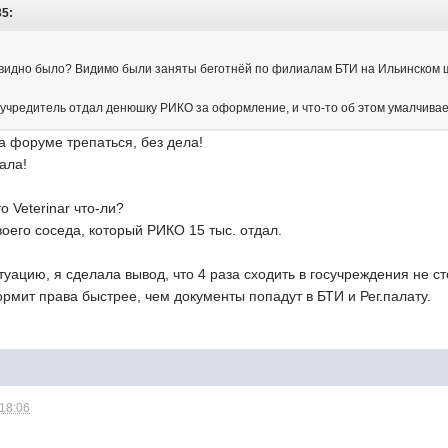
35:
е видно было? Видимо были заняты беготнёй по филиалам БТИ на Ильинском
учредитель отдал денюшку РИКО за оформление, и что-то об этом умалчивает
а форуме трепаться, без дела!
ала!
о Veterinar что-ли?
воего соседа, который РИКО 15 тыс. отдал.
уацию, я сделала вывод, что 4 раза сходить в госучреждения не ст
мит права быстрее, чем документы попадут в БТИ и Рег.палату.
 18:06