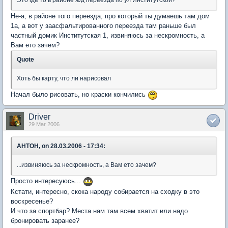
Это где то в районе ж/д переезда по ул Институтской?
Не-а, в районе того переезда, про который ты думаешь там дом
1а, а вот у заасфальтированного переезда там раньше был
частный домик Институтская 1, извиняюсь за нескромность, а
Вам ето зачем?
Quote
Хоть бы карту, что ли нарисовал
Начал было рисовать, но краски кончились
Driver
29 Mar 2006
AHTOH, on 28.03.2006 - 17:34:
...извиняюсь за нескромность, а Вам ето зачем?
Просто интересуюсь...
Кстати, интересно, скока народу собирается на сходку в это
воскресенье?
И что за спортбар? Места нам там всем хватит или надо
бронировать заранее?