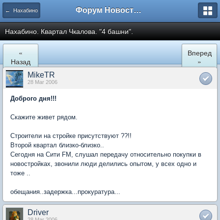
Форум Новостройки
← Нахабино
Нахабино. Квартал Чкалова. "4 башни".
«
Вперед
Назад
»
MikeTR
28 Mar 2006
Доброго дня!!!
Скажите живет рядом.
Строители на стройке присутствуют ??!!
Второй квартал близко-близко..
Сегодня на Сити FM, слушал передачу относительно покупки в
новостройках, звонили люди делились опытом, у всех одно и
тоже ..
обещания..задержка...прокуратура...
Driver
28 Mar 2006