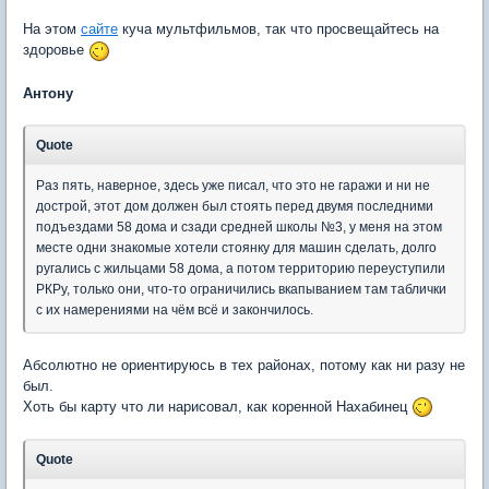
На этом
сайте
куча мультфильмов, так что просвещайтесь на
здоровье
Антону
Quote
Раз пять, наверное, здесь уже писал, что это не гаражи и ни не
дострой, этот дом должен был стоять перед двумя последними
подъездами 58 дома и сзади средней школы №3, у меня на этом
месте одни знакомые хотели стоянку для машин сделать, долго
ругались с жильцами 58 дома, а потом территорию переуступили
РКРу, только они, что-то ограничились вкапыванием там таблички
с их намерениями на чём всё и закончилось.
Абсолютно не ориентируюсь в тех районах, потому как ни разу не
был.
Хоть бы карту что ли нарисовал, как коренной Нахабинец
Quote