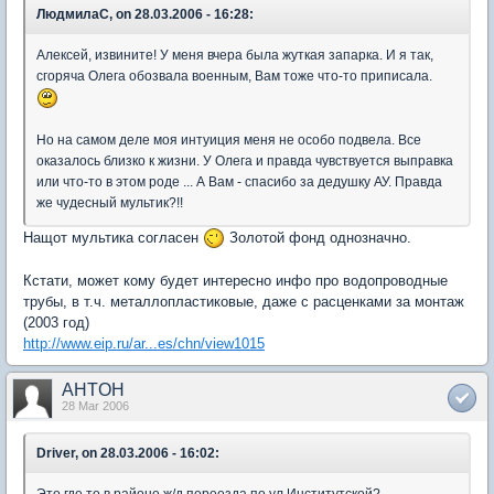
ЛюдмилаС, on 28.03.2006 - 16:28:
Алексей, извините! У меня вчера была жуткая запарка. И я так,
сгоряча Олега обозвала военным, Вам тоже что-то приписала.
Но на самом деле моя интуиция меня не особо подвела. Все
оказалось близко к жизни. У Олега и правда чувствуется выправка
или что-то в этом роде ... А Вам - спасибо за дедушку АУ. Правда
же чудесный мультик?!!
Нащот мультика согласен
Золотой фонд однозначно.
Кстати, может кому будет интересно инфо про водопроводные
трубы, в т.ч. металлопластиковые, даже с расценками за монтаж
(2003 год)
http://www.eip.ru/ar...es/chn/view1015
AHTOH
28 Mar 2006
Driver, on 28.03.2006 - 16:02: