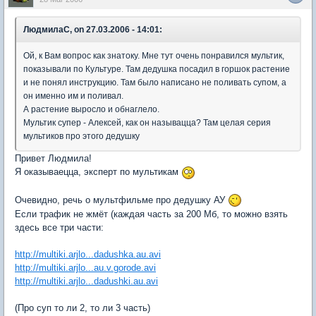
ЛюдмилаС, on 27.03.2006 - 14:01:
Ой, к Вам вопрос как знатоку. Мне тут очень понравился мультик,
показывали по Культуре. Там дедушка посадил в горшок растение
и не понял инструкцию. Там было написано не поливать супом, а
он именно им и поливал.
А растение выросло и обнаглело.
Мультик супер - Алексей, как он называцца? Там целая серия
мультиков про этого дедушку
Привет Людмила!
Я оказываецца, эксперт по мультикам
Очевидно, речь о мультфильме про дедушку АУ
Если трафик не жмёт (каждая часть за 200 Мб, то можно взять
здесь все три части:
http://multiki.arjlo...dadushka.au.avi
http://multiki.arjlo...au.v.gorode.avi
http://multiki.arjlo...dadushki.au.avi
(Про суп то ли 2, то ли 3 часть)