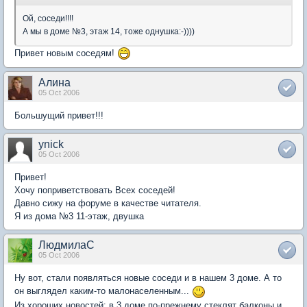
Ой, соседи!!!!
А мы в доме №3, этаж 14, тоже однушка:-))))
Привет новым соседям!
Алина
05 Oct 2006
Большущий привет!!!
ynick
05 Oct 2006
Привет!
Хочу поприветствовать Всех соседей!
Давно сижу на форуме в качестве читателя.
Я из дома №3 11-этаж, двушка
ЛюдмилаС
05 Oct 2006
Ну вот, стали появляться новые соседи и в нашем 3 доме. А то
он выглядел каким-то малонаселенным...
Из хороших новостей: в 3 доме по-прежнему стеклят балконы и