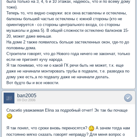
была только на 3, 4, 6 и 10 этажах, надеюсь, что и по всему дому
тоже).
Теперь то, что видно снаружи: все окна вставлены и остеклены,
балконы большей частью остеклены с южной стороны (кто не
ориентируется - со стороны центрального входа, со стороны
музшколы и дома 5). В общей сложности остеклено балконов 15-
20, может даже меньше.
На доме 2 также появилось больше застекленных окон, где-то до
половины дома.
Строители говорят, что до Нового года ничего не закончат, только
если не пригонят кучу народа.
Я так понимаю, что ни о какой ГК речи быть не может, т.к. еще
даже не начинали монтировать трубы в подвале, т.е. разводка по
дому уже есть,а по подвалу даже не начинали делать.
Вот будто бы и все новости.
ban2005
09 Oct 2006
Спасибо уважаемая Elina за подробный отчет! Эх так бы почаще
Я так понял, что сроки вновь переносятся?
А зачем тогда нам
постоянно мягко сказать говорят неправду? Для меня вопрос о