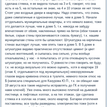
сделана стяжка, я ее видела только на 3 и 6, говорят, что она
есть и на 5, на остальных не знаю, на 4 и 10 этажах ее нет точно.
Стоят уже входные двери в квартиры. Надо отметить, что очень
даже симпатичные и однозначно лучше, чем в доме 5. Начали
оттделывать муниципальные квартиры, и что немало важно, тоже
это делается лучше, чем в доме 5, т.к. никогда не забуду
впечатление от обоев, наклеенных прямо на бетон (обои тонкие и
белые, серые стены просвечиваются сквозь бумагу), т.к. нашим
муниципалам стены хотя бы шпаклюют. Штукатурка на кирпичных
стенах выглядит лучше, чем опять таки в доме 5. В 5 доме в
штукатурке видимо практически отсутствовал цемент (и цвет
сильно желтенький, и сыпалась она сильно, углы вообще
откалывалиь), у нас - я попыталась от угла отковырнуть кусочек
штукатурки, но не получилось. О ровности стен говорить не буду,
т.к. не всегда визуально это можно оценить, хотя в квартире 19
(этаж 4, отделывается под муниципальную) невооруженным
глазом видна кривизна откоса в туалете, немного похож откос на
$ (написала специально для Казурова Ю.П., т.к. он обещал нам
19 августа все такие недочеты исправлять до ГК и получения
нами ключей). Уже очень много выложено плиткой на дымовой
лестнице, в лифтовых холлах, а на тех этажах, где сделана
стяжка и в холлах на этаже, около квартир. Батареи отопления
поставлены, все трубы разведены, электричество тоже (хотя я