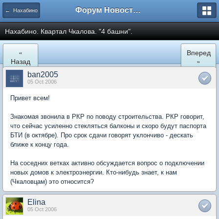
Форум Новостройки
← Нахабино
Нахабино. Квартал Чкалова. "4 башни".
«
Вперед
Назад
»
ban2005
05 Oct 2006
Привет всем!
Знакомая звонила в РКР по поводу строительства. РКР говорит,
что сейчас усиленно стекляться балконы и скоро будут паспорта
БТИ (в октябре). Про срок сдачи говорят уклончиво - дескать
ближе к концу года.
На соседних ветках активно обсуждается вопрос о подключении
новых домов к электроэнергии. Кто-нибудь знает, к нам
(Чкаловцам) это относится?
Elina
05 Oct 2006