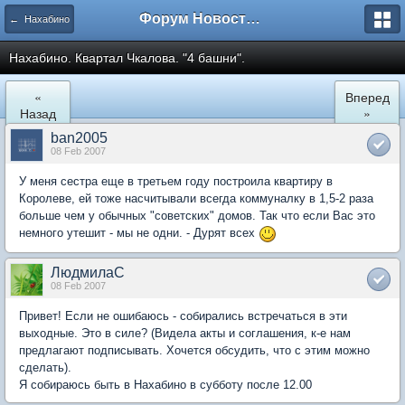
Форум Новостройки
← Нахабино
Нахабино. Квартал Чкалова. "4 башни".
«
Вперед
Назад
»
ban2005
08 Feb 2007
У меня сестра еще в третьем году построила квартиру в
Королеве, ей тоже насчитывали всегда коммуналку в 1,5-2 раза
больше чем у обычных "советских" домов. Так что если Вас это
немного утешит - мы не одни. - Дурят всех
ЛюдмилаС
08 Feb 2007
Привет! Если не ошибаюсь - собирались встречаться в эти
выходные. Это в силе? (Видела акты и соглашения, к-е нам
предлагают подписывать. Хочется обсудить, что с этим можно
сделать).
Я собираюсь быть в Нахабино в субботу после 12.00