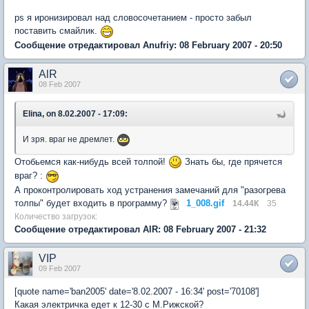
ps я иронизировал над словосочетанием - просто забыл
поставить смайлик.
Сообщение отредактировал Anufriy: 08 February 2007 - 20:50
AlR
08 Feb 2007
Elina, on 8.02.2007 - 17:09:
И зря. враг не дремлет.
Отобьемся как-нибудь всей толпой!
Знать бы, где прячется
враг? :
А проконтролировать ход устранения замечаний для "разогрева
толпы" будет входить в программу?
1_008.gif
14.44К
35
Количество загрузок:
Сообщение отредактировал AlR: 08 February 2007 - 21:32
VIP
09 Feb 2007
[quote name='ban2005' date='8.02.2007 - 16:34' post='70108']
Какая электричка едет к 12-30 с М.Рижской?