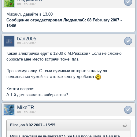
08 Feb 2007
Михаил, давайте в 13.00
Сообщение отредактировал ЛюдмилаС: 08 February 2007 -
16:06
ban2005
08 Feb 2007
Какая электричка едет к 12-30 с М.Рижской? Если не сложно
сбросьте мне место встречи тоже, плз.
Про коммуналку. С теми суммами которые я плачу за
пользование чужой кв. это как слону дробинка
Кстати вопрос:
А 1-й дом заселять собираются?
MikeTR
08 Feb 2007
Elina, on 8.02.2007 - 15:55:
Миша, все-таки не выдержал? Я же Вам пообещала, я Вам все