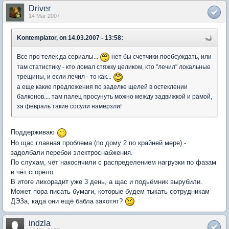
Driver
14 Mar 2007
Kontemplator, on 14.03.2007 - 13:58:
Все про телек да сериалы...
нет бы счетчики пообсуждать, или
там статистику - кто ломал стяжку целиком, кто "лечил" локальные
трещины, и если лечил - то как...
а еще какие предложения по заделке щелей в остеклении
балконов.... там палец просунуть можно между задвижкой и рамой,
за февраль такие сосули намерзли!
Поддерживаю
Но щас главная проблема (по дому 2 по крайней мере) -
задолбали перебои электроснабжения.
По слухам, чёт накосячили с распределением нагрузки по фазам
и чёт сгорело.
В итоге лихорадит уже 3 день, а щас и подьёмник вырубили.
Может пора писать бумаги, которые будем тыкать сотрудникам
ДЭЗа, када они ещё бабла захотят?
indzla