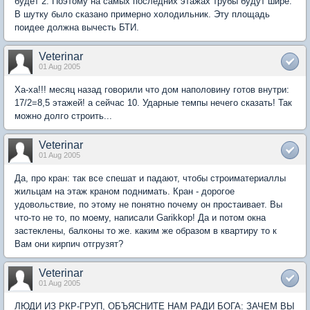
будет 2. Поэтому на самых последних этажах трубы будут шире.
В шутку было сказано примерно холодильник. Эту площадь
поидее должна вычесть БТИ.
Veterinar
01 Aug 2005
Ха-ха!!! месяц назад говорили что дом наполовину готов внутри:
17/2=8,5 этажей! а сейчас 10. Ударные темпы нечего сказать! Так
можно долго строить...
Veterinar
01 Aug 2005
Да, про кран: так все спешат и падают, чтобы строиматериаллы
жильцам на этаж краном поднимать. Кран - дорогое
удовольствие, по этому не понятно почему он простаивает. Вы
что-то не то, по моему, написали Garikkop! Да и потом окна
застеклены, балконы то же. каким же образом в квартиру то к
Вам они кирпич отгрузят?
Veterinar
01 Aug 2005
ЛЮДИ ИЗ РКР-ГРУП, ОБЪЯСНИТЕ НАМ РАДИ БОГА: ЗАЧЕМ ВЫ