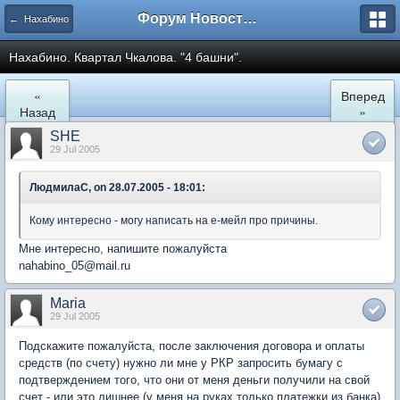
Форум Новостройки
← Нахабино
Нахабино. Квартал Чкалова. "4 башни".
«
Вперед
Назад
»
SHE
29 Jul 2005
ЛюдмилаС, on 28.07.2005 - 18:01:
Кому интересно - могу написать на е-мейл про причины.
Мне интересно, напишите пожалуйста
nahabino_05@mail.ru
Maria
29 Jul 2005
Подскажите пожалуйста, после заключения договора и оплаты
средств (по счету) нужно ли мне у РКР запросить бумагу с
подтверждением того, что они от меня деньги получили на свой
счет - или это лишнее (у меня на руках только платежки из банка)