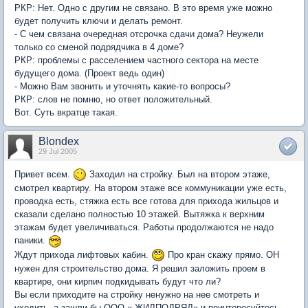
РКР: Нет. Одно с другим не связано. В это время уже можно
будет получить ключи и делать ремонт.
- С чем связана очередная отсрочка сдачи дома? Неужели
только со сменой подрядчика в 4 доме?
РКР: проблемы с расселением частного сектора на месте
будущего дома. (Проект ведь один)
- Можно Вам звонить и уточнять какие-то вопросы?
РКР: слов не помню, но ответ положительный.
Вот. Суть вкратце такая.
Blondex
29 Jul 2005
Привет всем.
Заходил на стройку. Был на втором этаже,
смотрел квартиру. На втором этаже все коммуникации уже есть,
проводка есть, стяжка есть все готова для прихода жильцов и
сказали сделано полностью 10 этажей. Вытяжка к верхним
этажам будет увеличиваться. Работы продолжаются не надо
паники.
Ждут прихода лифтовых кабин.
Про кран скажу прямо. ОН
нужен для строительство дома. Я решил заложить проем в
квартире, они кирпич подкидывать будут что ли?
Вы если приходите на стройку ненужно на нее смотреть и
уходить, а зашли бы ООО « ЖИЛПОДРЯД» и поинтересуйтесь