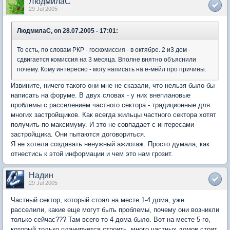
ЛюдмилаС
29 Jul 2005
ЛюдмилаС, on 28.07.2005 - 17:01:
То есть, по словам РКР - госкомиссия - в октябре. 2 и3 дом -
сдвигается комиссия на 3 месяца. Вполне внятно объяснили
почему. Кому интересно - могу написать на е-мейл про причины.
Извините, ничего такого они мне не сказали, что нельзя было бы
написать на форуме. В двух словах - у них внеплановые
проблемы с расселением частного сектора - традиционные для
многих застройщиков. Как всегда жильцы частного сектора хотят
получить по максимуму. И это не совпадает с интересами
застройщика. Они пытаются договориться.
Я не хотела создавать ненужный ажиотаж. Просто думала, как
отнестись к этой информации и чем это нам грозит.
Надин
29 Jul 2005
Частный сектор, который стоял на месте 1-4 дома, уже
расселили, какие еще могут быть проблемы, почему они возникли
только сейчас??? Там всего-то 4 дома было. Вот на месте 5-го,
который только планируется строить, много частных домов стоит