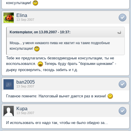
консультации!
Elina
13 Sep 2007
Kontemplator, on 13.09.2007 - 10:37:
Мощь... у меня никакого пива не хватит на такие подробные
консультации!
Тебе же предлагались безвоздмездные консультации, ты не
воспользовался.
Теперь буду брать "борзыми щенками" -
дырку просверлить, гвоздь забить и т.д.
ban2005
13 Sep 2007
Главное помните: Налоговый вычет дается раз в жизни!
Kupa
13 Sep 2007
И использовать его надо так, чтобы не было обидно за...