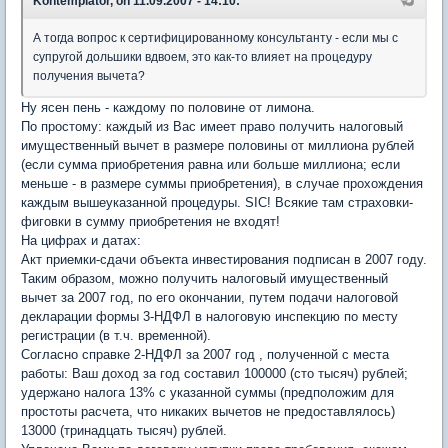
Kontemplator, on 11.09.2007 - 14:10:
А тогда вопрос к сертифицированному консультанту - если мы с
супругой дольшики вдвоем, это как-то влияет на процедуру
получения вычета?
Ну ясен пень - каждому по половине от лимона.
По простому: каждый из Вас имеет право получить налоговый
имущественный вычет в размере половины от миллиона рублей
(если сумма приобретения равна или больше миллиона; если
меньше - в размере суммы приобретения), в случае прохождения
каждым вышеуказанной процедуры. SIC! Всякие там страховки-
фиговки в сумму приобретения не входят!
На цифрах и датах:
Акт приемки-сдачи объекта инвестирования подписан в 2007 году.
Таким образом, можно получить налоговый имущественный
вычет за 2007 год, по его окончании, путем подачи налоговой
декларации формы 3-НДФЛ в налоговую инспекцию по месту
регистрации (в т.ч. временной).
Согласно справке 2-НДФЛ за 2007 год , полученной с места
работы: Ваш доход за год составил 100000 (сто тысяч) рублей;
удержано налога 13% с указанной суммы (предположим для
простоты расчета, что никаких вычетов не предоставлялось)
13000 (тринадцать тысяч) рублей.