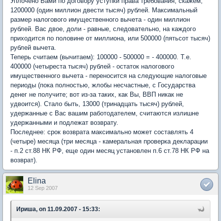
Уплочено Вами по договору уступки права требования, скажем,
1200000 (один миллион двести тысяч) рублей. Максимальный
размер налогового имущественного вычета - один миллион
рублей. Вас двое, доли - равные, следовательно, на каждого
приходится по половине от миллиона, или 500000 (пятьсот тысяч)
рублей вычета.
Теперь считаем (вычитаем): 100000 - 500000 = - 400000. Т.е.
400000 (четыреста тысяч) рублей - остаток налогового
имущественного вычета - переносится на следующие налоговые
периоды (пока полностью, жлобы несчастные, с Государства
денег не получите; вот из-за таких, как Вы, ВВП никак не
удвоится). Стало быть, 13000 (тринадцать тысяч) рублей,
удержанные с Вас вашим работодателем, считаются излишне
удержанными и подлежат возврату.
Последнее: срок возврата максимально может составлять 4
(четыре) месяца (три месяца - камеральная проверка декларации
- п.2 ст.88 НК РФ, еще один месяц установлен п.6 ст.78 НК РФ на
возврат).
Elina
12 Sep 2007
Ириша, on 11.09.2007 - 15:33: