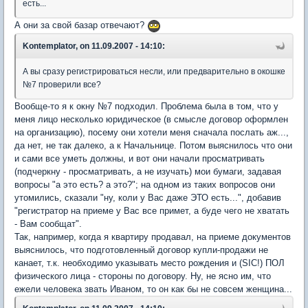
есть...
А они за свой базар отвечают?
Kontemplator, on 11.09.2007 - 14:10:
А вы сразу регистрироваться несли, или предварительно в окошке
№7 проверили все?
Вообще-то я к окну №7 подходил. Проблема была в том, что у
меня лицо несколько юридическое (в смысле договор оформлен
на организацию), посему они хотели меня сначала послать аж...,
да нет, не так далеко, а к Начальнице. Потом выяснилось что они
и сами все уметь должны, и вот они начали просматривать
(подчеркну - просматривать, а не изучать) мои бумаги, задавая
вопросы "а это есть? а это?"; на одном из таких вопросов они
утомились, сказали "ну, коли у Вас даже ЭТО есть...", добавив
"регистратор на приеме у Вас все примет, а буде чего не хватать
- Вам сообщат".
Так, например, когда я квартиру продавал, на приеме документов
выяснилось, что подготовленный договор купли-продажи не
канает, т.к. необходимо указывать место рождения и (SIC!) ПОЛ
физического лица - стороны по договору. Ну, не ясно им, что
ежели человека звать Иваном, то он как бы не совсем женщина...