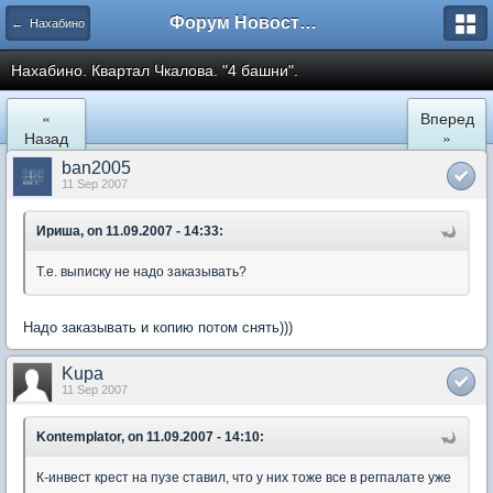
Форум Новостройки
← Нахабино
Нахабино. Квартал Чкалова. "4 башни".
«
Вперед
Назад
»
ban2005
11 Sep 2007
Ириша, on 11.09.2007 - 14:33:
Т.е. выписку не надо заказывать?
Надо заказывать и копию потом снять)))
Kupa
11 Sep 2007
Kontemplator, on 11.09.2007 - 14:10:
К-инвест крест на пузе ставил, что у них тоже все в регпалате уже