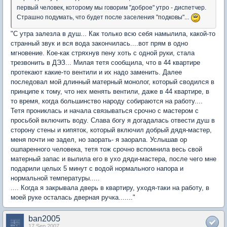
первый человек, которому мы говорим "доброе" утро - диспетчер.
Страшно подумать, что будет после заселения "подковы"...
"С утра залезла в душ... Как только всю себя намылила, какой-то
странный звук и вся вода закончилась....вот прям в одно
мгновение. Кое-как стряхнув пену хоть с одной руки, стала
трезвонить в ДЭЗ... Милая тетя сообщила, что в 44 квартире
протекают какие-то вентили и их надо заменить. Далее
последовал мой длинный матерный монолог, который сводился в
принципе к тому, что нех менять вентили, даже в 44 квартире, в
то время, когда большинство народу собираются на работу....
Тетя прониклась и начала связываться срочно с мастером с
просьбой включить воду. Слава богу я догадалась отвести душ в
сторону стены и кипяток, который включил добрый дядя-мастер,
меня почти не задел, но заорать- я заорала. Услышав ор
ошпаренного человека, тетя тож срочно вспомнила весь свой
матерный запас и вылила его в ухо дяди-мастера, после чего мне
подарили целых 5 минут с водой нормального напора и
нормальной температуры.....
.... Когда я закрывала дверь в квартиру, уходя-таки на работу, в
моей руке осталась дверная ручка......."
ban2005
17 Sep 2007