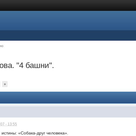
но
ва. "4 башни".
»
07 - 13:55
 истины: «Собака-друг человека».