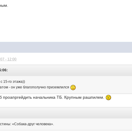
ным.
07 - 12:00
5:06:
с 15-го этажа))
атом - он уже благополучно приземлился
тоб проапргейдить начальника ТБ. Крупным рашпилем.
стины: «Собака-друг человека».