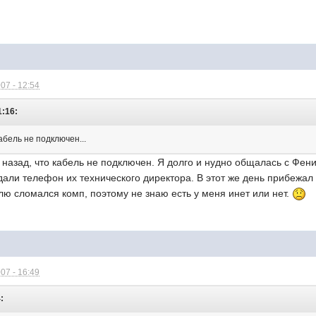
07 - 12:54
1:16:
абель не подключен...
 назад, что кабель не подключен. Я долго и нудно общалась с Фени
дали телефон их технического директора. В этот же день прибежал Л
лю сломался комп, поэтому не знаю есть у меня инет или нет.
07 - 16:49
: