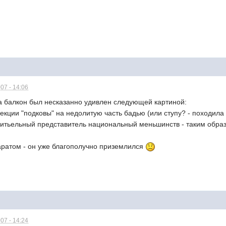
07 - 14:06
а балкон был несказанно удивлен следующей картиной:
екции "подковы" на недолитую часть бадью (или ступу? - походила 
итьельный представитель национальный меньшинств - таким образо
аратом - он уже благополучно приземлился
07 - 14:24