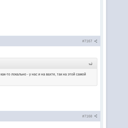
#7167
к-то локально - у нас и на вахте, так на этой самой
#7168