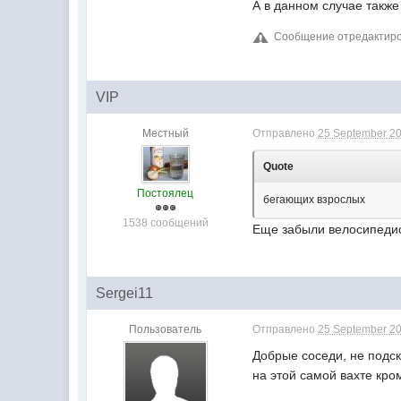
А в данном случае также
Сообщение отредактирова
VIP
Местный
Отправлено
25 September 20
Quote
Постоялец
бегающих взрослых
1538 сообщений
Еще забыли велосипедис
Sergei11
Пользователь
Отправлено
25 September 20
Добрые соседи, не подск
на этой самой вахте кром