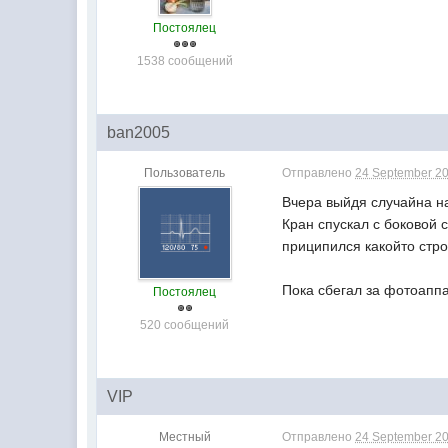
Постоялец
1538 сообщений
ban2005
Пользователь
Отправлено
24 September 20
Вчера выйдя случайна н
Кран спускал с боковой с
приципился какойто стро
Пока сбегал за фотоапп
Постоялец
520 сообщений
VIP
Местный
Отправлено
24 September 20