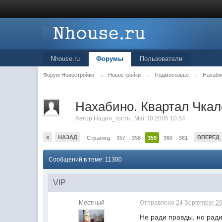
Nhouse.ru
Форумы
Пользователи
Форум Новостройки
→
Новостройки
→
Подмосковье
→
Нахаби
.
Нахабино. Квартал Чкало
Автор
Надин_гость
,
Mar 30 2005 10:54
«
НАЗАД
ВПЕРЕД
Страниц
357
358
359
360
361
Сообщений в теме: 11300
VIP
Местный
Отправлено
24 September 20
Не ради правды, но ради