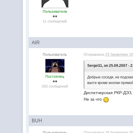
Пользователи
11 сообщений
AlR
Пользователь
Отправлено
25 September 20
Sergei11, on 25.09.2007 - 2
Постоялец
Добрые соседи, не подскаж
вахте кроме кнопки прямой 
350 сообщений
Диспетчерская РКР-ДЭЗ, 
Не за что
BUH
Пользователь
Отправлено
26 September 20