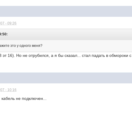
07 - 09:26
9:50:
ажите это у одного меня?
 3 эт 16). Но не отрубился, а я бы сказал... стал падать в обмороки
07 - 10:16
 кабель не подключен...