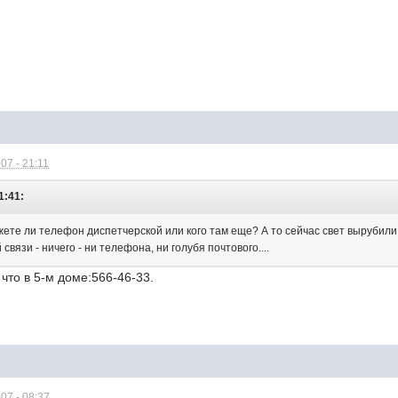
07 - 21:11
1:41:
ете ли телефон диспетчерской или кого там еще? А то сейчас свет вырубили ка
связи - ничего - ни телефона, ни голубя почтового....
что в 5-м доме:566-46-33.
07 - 08:37