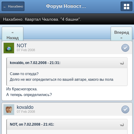
Форум Новостройки
← Нахабино
Нахабино. Квартал Чкалова. "4 башни".
«
Вперед
Назад
»
NOT
07 Feb 2008
kovaldo, on 7.02.2008 - 21:31:
Сами-то откуда?
Долго не мог опредилиться по вашей автаре, какого вы пола
Из Красногорска.
А теперь определились?
kovaldo
07 Feb 2008
NOT, on 7.02.2008 - 21:41: