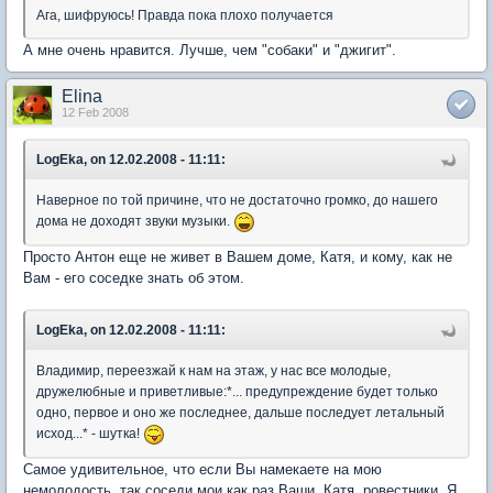
Ага, шифруюсь! Правда пока плохо получается
А мне очень нравится. Лучше, чем "собаки" и "джигит".
Elina
12 Feb 2008
LogEka, on 12.02.2008 - 11:11:
Наверное по той причине, что не достаточно громко, до нашего
дома не доходят звуки музыки.
Просто Антон еще не живет в Вашем доме, Катя, и кому, как не
Вам - его соседке знать об этом.
LogEka, on 12.02.2008 - 11:11:
Владимир, переезжай к нам на этаж, у нас все молодые,
дружелюбные и приветливые:*... предупреждение будет только
одно, первое и оно же последнее, дальше последует летальный
исход...* - шутка!
Самое удивительное, что если Вы намекаете на мою
немолодость, так соседи мои как раз Ваши, Катя, ровестники. Я