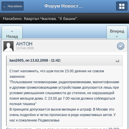
Форум Новостройки
← Нахабино
Нахабино. Квартал Чкалова. "4 башни".
«
Вперед
Назад
»
AHTOH
13 Feb 2008
ban2005, on 13.02.2008 - 11:42:
Стоит напомнить, что шум после 23.00 деяние не совсем
законное:
"Пользование телевизорами, радиоприемниками, магнитофонами
и другими громкоговорящими устройствами допускается лишь при
условии уменьшения слышимости до степени, не нарушающей
покоя жильцов дома. С 23.00 до 7.00 часов должна соблюдаться
полная тишина"
В принципе допускается вызов милиции и штраф. В Москве это
очень подробно и четко прописано в ряде нормативных актов. У
нас к сожалению Подмосковье