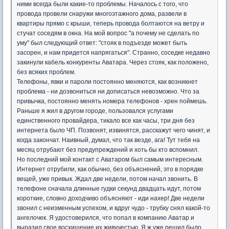
ними всегда были какие-то проблемы. Началось с того, что
провода провели снаружи многоэтажного дома, развели в
квартиры прямо с крыши, теперь провода болтаются на ветру и
стучат соседям в окна. На мой вопрос "а почему не сделать по
уму" был следующий ответ: "стояк в подъезде может быть
засорен, и нам придется напрягаться". Странно, соседке недавно
закинули кабель конкуренты Аватара. Через стояк, как положено,
без всяких проблем.
Телефоны, явки и пароли постоянно меняются, как возникнет
проблема - ни дозвониться ни дописаться невозможно. Что за
привычка, постоянно менять номера телефонов - хрен поймешь.
Раньше я жил в другом городе, пользовался услугами
единственного провайдера, тикало все как часы, три дня без
интернета было ЧП. Позвонят, извинятся, расскажут чего чинят, и
когда закончат. Наивный, думал, что так везде, ага! Тут тебя на
месяц отрубают без предупреждений и хоть бы кто вспомнил.
Но последний мой контакт с Аватаром был самым интересным.
Интернет отрубили, как обычно, без объяснений, это в порядке
вещей, уже привык. Ждал две недели, потом начал звонить. В
телефоне сначала длинные гудки секунд двадцать идут, потом
короткие, словно доходчиво объясняют - иди нахер! Две недели
звонил с неизменным успехом, и вдруг чудо - трубку снял какой-то
ангелочек. Я удостоверился, что попал в компанию Аватар и
выразил свое восхищение их живучестью. Я ж уже решил было,