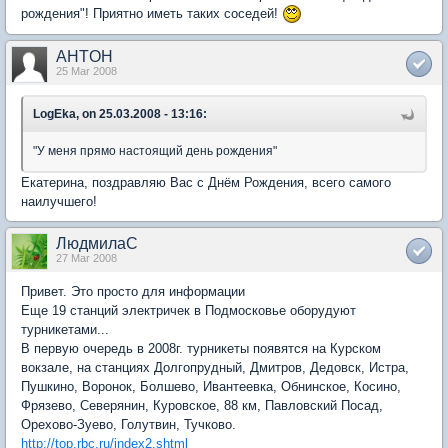
рождения"! Приятно иметь таких соседей!
AHTOH
25 Mar 2008
LogEka, on 25.03.2008 - 13:16:
"У меня прямо настоящий день рождения"
Екатерина, поздравляю Вас с Днём Рождения, всего самого
наилучшего!
ЛюдмилаС
27 Mar 2008
Привет. Это просто для информации
Еще 19 станций электричек в Подмосковье оборудуют
турникетами...
В первую очередь в 2008г. турникеты появятся на Курском
вокзале, на станциях Долгопрудный, Дмитров, Дедовск, Истра,
Пушкино, Воронок, Болшево, Ивантеевка, Обнинское, Косино,
Фрязево, Северянин, Куровское, 88 км, Павловский Посад,
Орехово-Зуево, Голутвин, Тучково.
http://top.rbc.ru/index2.shtml