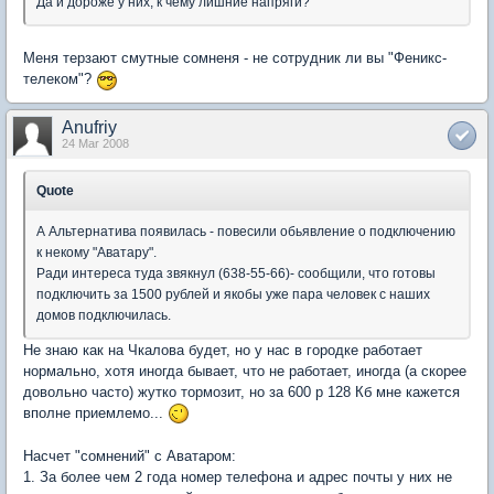
Да и дороже у них, к чему лишние напряги?
Меня терзают смутные сомненя - не сотрудник ли вы "Феникс-
телеком"?
Anufriy
24 Mar 2008
Quote
А Альтернатива появилась - повесили обьявление о подключению
к некому "Аватару".
Ради интереса туда звякнул (638-55-66)- сообщили, что готовы
подключить за 1500 рублей и якобы уже пара человек с наших
домов подключилась.
Не знаю как на Чкалова будет, но у нас в городке работает
нормально, хотя иногда бывает, что не работает, иногда (а скорее
довольно часто) жутко тормозит, но за 600 р 128 Кб мне кажется
вполне приемлемо...
Насчет "сомнений" с Аватаром:
1. За более чем 2 года номер телефона и адрес почты у них не