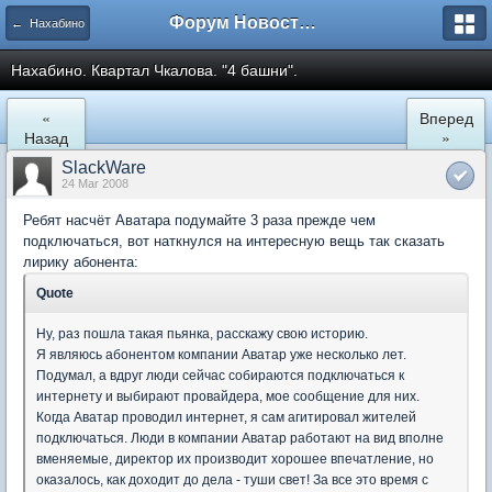
Форум Новостройки
← Нахабино
Нахабино. Квартал Чкалова. "4 башни".
«
Вперед
Назад
»
SlackWare
24 Mar 2008
Ребят насчёт Аватара подумайте 3 раза прежде чем
подключаться, вот наткнулся на интересную вещь так сказать
лирику абонента:
Quote
Ну, раз пошла такая пьянка, расскажу свою историю.
Я являюсь абонентом компании Аватар уже несколько лет.
Подумал, а вдруг люди сейчас собираются подключаться к
интернету и выбирают провайдера, мое сообщение для них.
Когда Аватар проводил интернет, я сам агитировал жителей
подключаться. Люди в компании Аватар работают на вид вполне
вменяемые, директор их производит хорошее впечатление, но
оказалось, как доходит до дела - туши свет! За все это время с