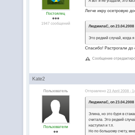
А вот и не угадали, это к
Легче икру осетровую до
Постоялец
1947 сообщений
ЛюдмилаС, on 23.04.2008 
Это редкий случай, когда я
Спасибо! Растрогали до 
Сообщение отредактирова
Kate2
Пользователь
Отправлено
23 April 2008 - 1
ЛюдмилаС, on 23.04.2008 
Элина, но это буря в стак
считала. Это редкий случа
наступил и т.п.
Пользователи
Но по большому счету, мне