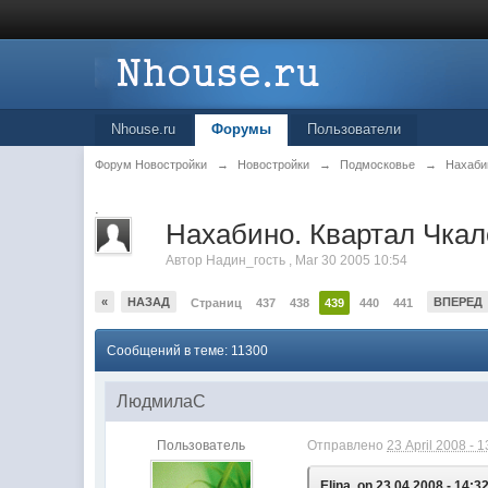
Nhouse.ru
Форумы
Пользователи
Форум Новостройки
→
Новостройки
→
Подмосковье
→
Нахаби
.
Нахабино. Квартал Чкало
Автор
Надин_гость
,
Mar 30 2005 10:54
«
НАЗАД
ВПЕРЕД
Страниц
437
438
439
440
441
Сообщений в теме: 11300
ЛюдмилаС
Пользователь
Отправлено
23 April 2008 - 1
Elina, on 23.04.2008 - 14:32