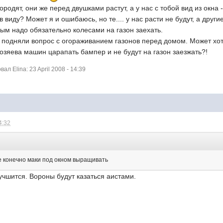
ородят, они же перед двушками растут, а у нас с тобой вид из окна
 виду? Может я и ошибаюсь, но те.... у нас расти не будут, а друг
ым надо обязательно колесами на газон заехать.
е подняли вопрос с огораживанием газонов перед домом. Может хо
хозяева машин царапать бампер и не будут на газон заезжать?!
л Elina: 23 April 2008 - 14:39
4:32
ше конечно маки под окном выращивать
учшится. Вороны будут казаться аистами.