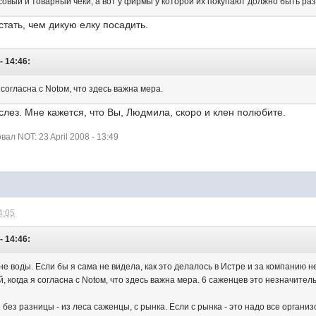
ассовый и товарный чеки, а вот у фирмы у которой их покупают должно быть раз
стать, чем дикую елку посадить.
- 14:46:
 согласна с Notом, что здесь важна мера.
слез. Мне кажется, что Вы, Людмила, скоро и клен полюбите.
л NOT: 23 April 2008 - 13:49
4:05
- 14:46:
ане воды. Если бы я сама не видела, как это делалось в Истре и за компанию н
й, когда я согласна с Notом, что здесь важна мера. 6 саженцев это незначите
 без разницы - из леса саженцы, с рынка. Если с рынка - это надо все органи