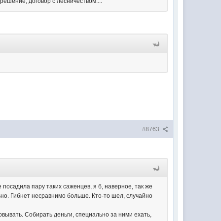
решение, договор с лесничеством....
#8763
е посадила пару таких саженцев, я б, наверное, так же
льно. Гибнет несравнимо больше. Кто-то шел, случайно
зовывать. Собирать деньги, специально за ними ехать,