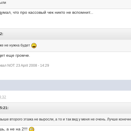
были
думал, что про кассовый чек никто не вспомнит...
2:
уже не нужна будет
дет еще громче.
л NOT: 23 April 2008 - 14:29
4:32
15:21:
выше второго этажа не выросли, а то и так вид у меня не очень. Лучше конеч
ь, а не на 2!!!