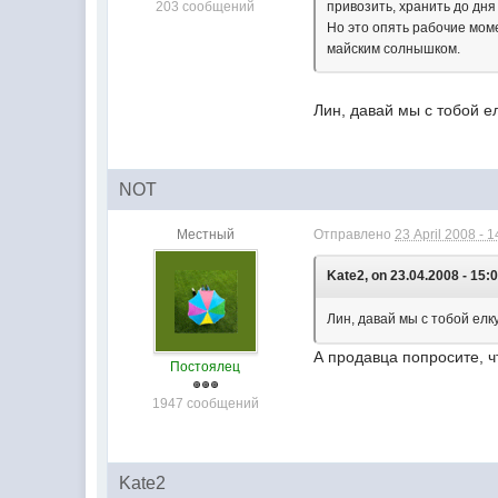
203 сообщений
привозить, хранить до дня
Но это опять рабочие моме
майским солнышком.
Лин, давай мы с тобой е
NOT
Местный
Отправлено
23 April 2008 - 1
Kate2, on 23.04.2008 - 15:0
Лин, давай мы с тобой елк
А продавца попросите, чт
Постоялец
1947 сообщений
Kate2