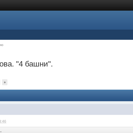
но
ва. "4 башни".
»
3:46
: