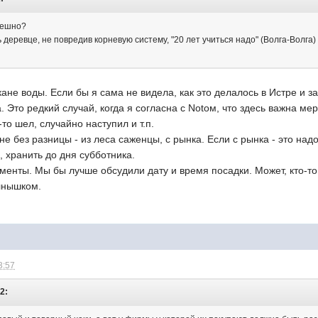
смешно?
 деревце, не повредив корневую систему, "20 лет учиться надо" (Волга-Волга
кане воды. Если бы я сама не видела, как это делалось в Истре и 
. Это редкий случай, когда я согласна с Notом, что здесь важна ме
то шел, случайно наступил и т.п.
не без разницы - из леса саженцы, с рынка. Если с рынка - это над
, хранить до дня субботника.
менты. Мы бы лучше обсудили дату и время посадки. Может, кто-то
лнышком.
3:57
2: