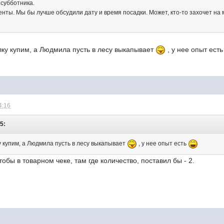
 субботника.
нты. Мы бы лучше обсудили дату и время посадки. Может, кто-то захочет на 
лку купим, а Людмила пусть в лесу выкапывает
, у нее опыт ест
4:16
5:
у купим, а Людмила пусть в лесу выкапывает
, у нее опыт есть
обы в товарном чеке, там где количество, поставил бы - 2.