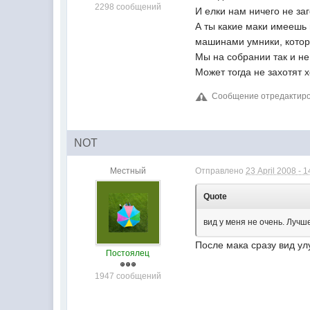
2298 сообщений
И елки нам ничего не заг
А ты какие маки имеешь в
машинами умники, котор
Мы на собрании так и н
Может тогда не захотят 
Сообщение отредактирова
NOT
Местный
Отправлено
23 April 2008 - 1
Quote
вид у меня не очень. Луч
После мака сразу вид ул
Постоялец
1947 сообщений