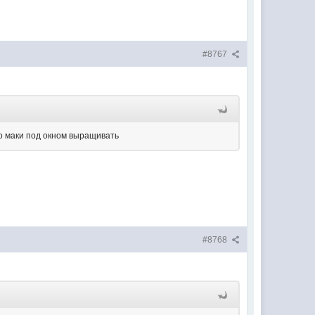
#8767
но маки под окном выращивать
#8768