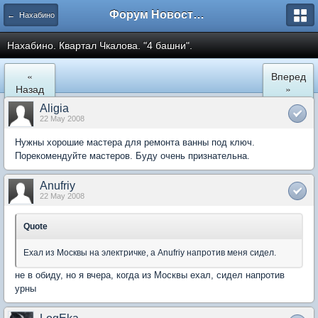
Форум Новостройки
← Нахабино
Нахабино. Квартал Чкалова. "4 башни".
«
Вперед
Назад
»
Aligia
22 May 2008
Нужны хорошие мастера для ремонта ванны под ключ.
Порекомендуйте мастеров. Буду очень признательна.
Anufriy
22 May 2008
Quote
Ехал из Москвы на электричке, а Anufriy напротив меня сидел.
не в обиду, но я вчера, когда из Москвы ехал, сидел напротив
урны