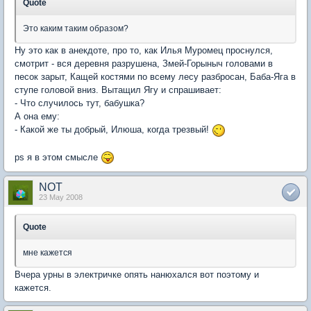
Quote
Это каким таким образом?
Ну это как в анекдоте, про то, как Илья Муромец проснулся,
смотрит - вся деревня разрушена, Змей-Горыныч головами в
песок зарыт, Кащей костями по всему лесу разбросан, Баба-Яга в
ступе головой вниз. Вытащил Ягу и спрашивает:
- Что случилось тут, бабушка?
А она ему:
- Какой же ты добрый, Илюша, когда трезвый!
ps я в этом смысле
NOT
23 May 2008
Quote
мне кажется
Вчера урны в электричке опять нанюхался вот поэтому и
кажется.