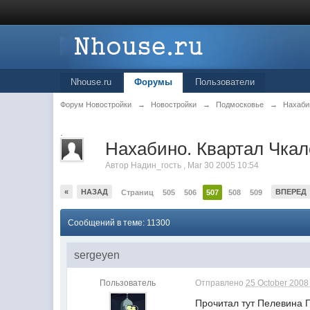
Nhouse.ru
Форумы
Пользователи
Форум Новостройки
→
Новостройки
→
Подмосковье
→
Нахаби
.
Нахабино. Квартал Чкало
Автор
Надин_гость
,
Mar 30 2005 10:54
«
НАЗАД
ВПЕРЕД
Страниц
505
506
507
508
509
Сообщений в теме: 11300
sergeyen
Пользователь
Отправлено
25 October 2008 
Прочитал тут Пелевина 