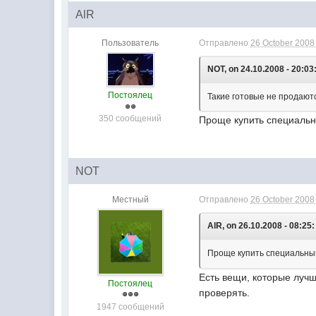
AlR
Пользователь
Отправлено
26 October 2008 
NOT, on 24.10.2008 - 20:03
Постоялец
Такие готовые не продаютс
350 сообщений
Проще купить специальны
NOT
Местный
Отправлено
26 October 2008 
AlR, on 26.10.2008 - 08:25:
Проще купить специальный 
Есть вещи, которые луч
Постоялец
проверять.
1947 сообщений