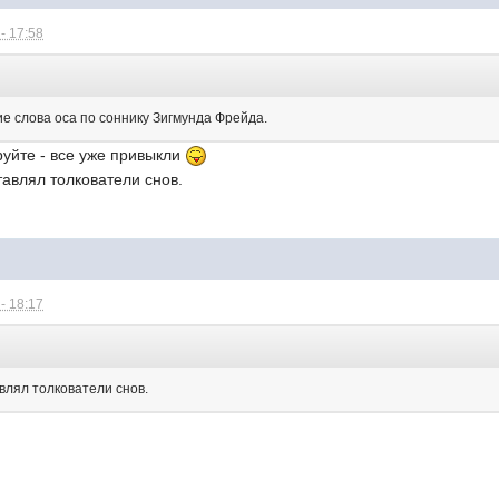
- 17:58
:
е слова оса по соннику Зигмунда Фрейда.
руйте - все уже привыкли
тавлял толкователи снов.
- 18:17
влял толкователи снов.