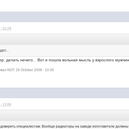
- 10:29
от...
ер, делать нечего... Вот и пошла вольная мысль у взрослого мужчи
ал NOT: 26 October 2008 - 10:30
- 13:08
:
е доверить специалистам. Вообще радиаторы на заводе изготовителе должн