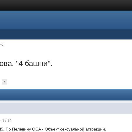
но
ва. "4 башни".
»
- 19:14
П5. По Пелевину ОСА - Объект сексуальной аттракции.