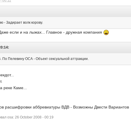
- 00:11
:
ю - Задирает волк корову.
Даже если и на лыжах... Главное - дружная компания
20:14:
. По Пелевину ОСА - Объект сексуальной аттракции.
кдот...
т.
а реке Каме...
тов расшифровки аббревиатуры ВДВ - Возможны Двести Вариантов
л osa: 26 October 2008 - 00:19