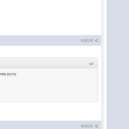
#10130
ому руслу.
#10131