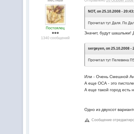
Местный
Отправлено
26 October 2008 
NOT, on 25.10.2008 - 20:43
Прочитал тут Даля. По Дал
Постоялец
Значит, будут шашлыки! 
1340 сообщений
sergeyen, on 25.10.2008 - 
Прочитал тут Пелевина П5
Или - Очень Смешной Ане
А еще ОСА - это пистоле
А еще такой город есть н
Одно из двухсот вариан
Сообщение отредактирова