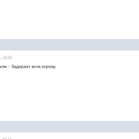
- 19:43
алю - Задирает волк корову.