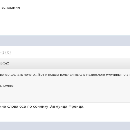
и вспомнил
- 17:07
16:52:
 вечер, делать нечего... Вот и пошла вольная мысль у взрослого мужчины по эт
 вспомнил
ние слова оса по соннику Зигмунда Фрейда.