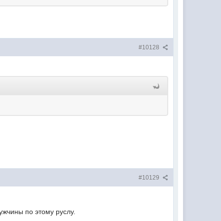
#10128
#10129
мужчины по этому руслу.