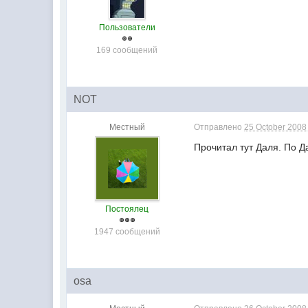
Пользователи
169 сообщений
NOT
Местный
Отправлено
25 October 2008 
Прочитал тут Даля. По Д
Постоялец
1947 сообщений
osa