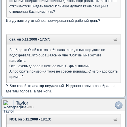
по моим соображениям шпиёны должны ещё работать...что-то не
откликаются! Видать много! Или ещё думают какие санкции в
отношении Вас применить?
Вы думаете у шпиёнов нормированный рабочий день?
osa, on 5.11.2008 - 17:57:
Вообще-то Осой я сама себя назвала и до сих пор даже не
подозревала, что обращаясь ко мне "Оса" вы мне хотите
нагрубить.
Оса - очень доброе и нежное имя. С крылышками.
А про брать пример - я тоже не совсем поняла... С чего надо брать
пример?
У Вас какой-то аватар неудачный. Недавно только разобрался,
где там голова, а где ноги.
Taylor
05 Nov 2008
NOT, on 5.11.2008 - 18:13: