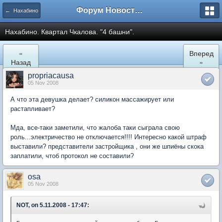
Форум Новостройки
← Нахабино
Нахабино. Квартал Чкалова. "4 башни".
«
Вперед
Назад
»
propriacausa
05 Nov 2008
А что эта девушка делает? силикон массажирует или
растапливает?
Мда, все-таки заметили, что жалоба таки сыграла свою
роль...электричество не отключается!!!! Интересно какой штраф
выставили? представители застройщика , они же шпиёны скока
заплатили, чтоб протокол не составили?
osa
05 Nov 2008
NOT, on 5.11.2008 - 17:47: