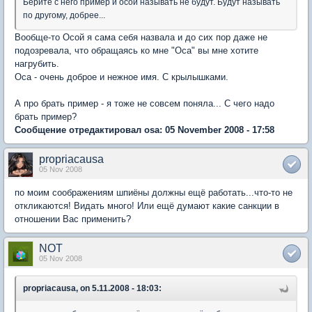
Берите с него пример и осой называть не будут. Будут называть
по другому, добрее...
Вообще-то Осой я сама себя назвала и до сих пор даже не
подозревала, что обращаясь ко мне "Оса" вы мне хотите
нагрубить.
Оса - очень доброе и нежное имя. С крылышками.
А про брать пример - я тоже не совсем поняла... С чего надо
брать пример?
Сообщение отредактировал osa: 05 November 2008 - 17:58
propriacausa
05 Nov 2008
по моим соображениям шпиёны должны ещё работать...что-то не
откликаются! Видать много! Или ещё думают какие санкции в
отношении Вас применить?
NOT
05 Nov 2008
propriacausa, on 5.11.2008 - 18:03: