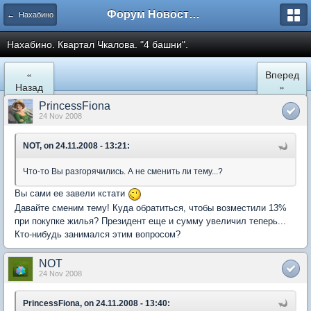
Форум Новостройки
← Нахабино
Нахабино. Квартал Чкалова. "4 башни".
«
Вперед
Назад
»
PrincessFiona
24 Nov 2008
NOT, on 24.11.2008 - 13:21:
Что-то Вы разгорячились. А не сменить ли тему...?
Вы сами ее завели кстати
Давайте сменим тему! Куда обратиться, чтобы возместили 13%
при покупке жилья? Президент еще и сумму увеличил теперь...
Кто-нибудь занимался этим вопросом?
NOT
24 Nov 2008
PrincessFiona, on 24.11.2008 - 13:40: