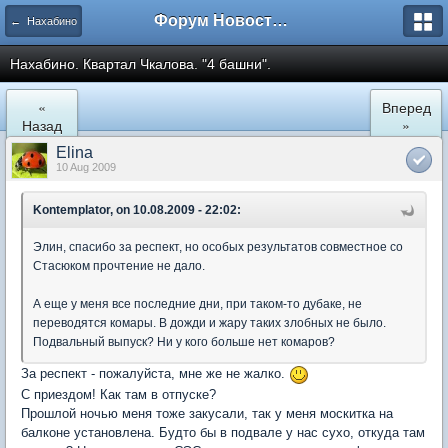
Форум Новостройки
← Нахабино
Нахабино. Квартал Чкалова. "4 башни".
«
Вперед
Назад
»
Elina
10 Aug 2009
Kontemplator, on 10.08.2009 - 22:02:
Элин, спасибо за респект, но особых результатов совместное со
Стасюком прочтение не дало.
А еще у меня все последние дни, при таком-то дубаке, не
переводятся комары. В дожди и жару таких злобных не было.
Подвальный выпуск? Ни у кого больше нет комаров?
За респект - пожалуйста, мне же не жалко.
С приездом! Как там в отпуске?
Прошлой ночью меня тоже закусали, так у меня москитка на
балконе установлена. Будто бы в подвале у нас сухо, откуда там