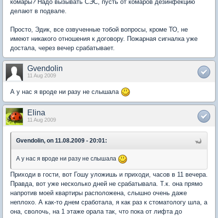
комары? Надо вызывать СЭС, пусть от комаров дезинфекцию
делают в подвале.
Просто, Эдик, все озвученные тобой вопросы, кроме ТО, не
имеют никакого отношения к договору. Пожарная сигналка уже
достала, через вечер срабатывает.
Gvendolin
11 Aug 2009
А у нас я вроде ни разу не слышала
Elina
11 Aug 2009
Gvendolin, on 11.08.2009 - 20:01:
А у нас я вроде ни разу не слышала
Приходи в гости, вот Гошу уложишь и приходи, часов в 11 вечера.
Правда, вот уже несколько дней не срабатывала. Т.к. она прямо
напротив моей квартиры расположена, слышно очень даже
неплохо. А как-то днем сработала, я как раз к стоматологу шла, а
она, сволочь, на 1 этаже орала так, что пока от лифта до