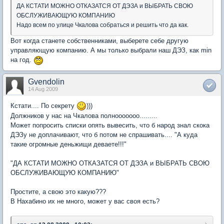
ДА КСТАТИ МОЖНО ОТКАЗАТСЯ ОТ ДЭЗА и ВЫБРАТЬ СВОЮ
ОБСЛУЖИВАЮЩУЮ КОМПАНИЮ
Надо всем по улице Чкалова собраться и решить что да как.
Вот когда станете собственниками, выберете себе другую
управляющую компанию. А мы только выбрали наш ДЭЗ, как min
на год.
Gvendolin
14 Aug 2009
Кстати.... По секрету
)))
Должников у нас на Чкалова полнооооооо.........
Может попросить списки опять вывесить, что б народ знал скока
ДЭЗу не доплачивают, что б потом не спрашивать.... "А куда
такие огромные деньжищи деваете!!!"
"ДА КСТАТИ МОЖНО ОТКАЗАТСЯ ОТ ДЭЗА и ВЫБРАТЬ СВОЮ
ОБСЛУЖИВАЮЩУЮ КОМПАНИЮ"
Простите, а свою это какую???
В Нахабино их не много, может у вас своя есть?