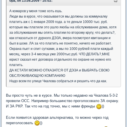
opa, on 13.08.2009 - 10:02:
А комаров у меня тоже хоть ешь.
Люди вы в курсе, что оказывается мы должны за коммуналку
платить аж с 1 января 2009 года. а те деньги 10000 тыс. руб.
которые мы платили это ушло якобы на обслуживание дома, хотя
за обслуживания мы опять платим по второму кругу, что делать?,
как отказаться от дурного ДЭЗА, вчера посмотрел квитанции и
был в шоке. ЛА за что платить не понятно, ничего не работает.
Охрана пьет и спит сутками, а мы по 1000 рублей плати каждый
месяц, через 3-4 месяца уже 2000тыс.руб. ЧТО ДЕЛАТЬ?,МНЕ
юрист сказал нет договора отдельного по охране не нужно его
платить.
ДА КСТАТИ МОЖНО ОТКАЗАТСЯ ОТ ДЭЗА и ВЫБРАТЬ СВОЮ
ОБСЛУЖИВАЮЩУЮ КОМПАНИЮ
Надо всем по улице Чкалова собраться и решить что да как.
Вы просто чуть не в курсе. Мы только недавно на Чкалова 5-3-2
провели ОСС. Например большинство проголосовало ЗА охрану.
И ЗА РКР. Так что на год точно, мы с ними френды
))
Если появится здоровая альтернатива, то можно через год
переголосовать
))