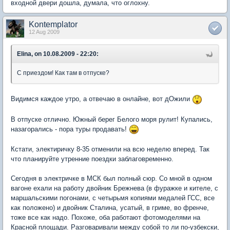
входной двери дошла, думала, что оглохну.
Kontemplator
12 Aug 2009
Elina, on 10.08.2009 - 22:20:
С приездом! Как там в отпуске?
Видимся каждое утро, а отвечаю в онлайне, вот дОжили
В отпуске отлично. Южный берег Белого моря рулит! Купались,
назагорались - пора туры продавать!
Кстати, электиричку 8-35 отменили на всю неделю вперед. Так
что планируйте утренние поездки заблаговременно.
Сегодня в электричке в МСК был полный сюр. Со мной в одном
вагоне ехали на работу двойник Брежнева (в фуражке и кителе, с
маршальскими погонами, с четырьмя копиями медалей ГСС, все
как положено) и двойник Сталина, усатый, в гриме, во френче,
тоже все как надо. Похоже, оба работают фотомоделями на
Красной площади. Разговаривали между собой то ли по-узбекски,