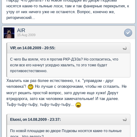
Народ! Что делать? По новой площадке во дворе Подковы
носятся какие-то пьяные лоси, там и так фанерные перекрытия, к
утру от них ничего уже не останется. Вопрос, конечно же,
риторический...
AlR
15 Aug 2009
VIP, on 14.08.2009 - 20:55:
С чего Вы взяли, что я против РКР-ДЭЗа? Но согласитесь, что
если все его начнут усердно хвалить, то это тоже будет
противоестественно.
Хвалить как раз более естественно, т.к. "управдом - друг
человека"!
Но лучше с оговорочками, чтобы не сглазить. Не
могут решить простой вопрос, зато другие еще хуже! Дерут
втридорога, зато как человеки замечательные! И так далее.
Тьфу-тьфу-тьфу, тьфу-тьфу-тьфу...
Eluosi, on 14.08.2009 - 23:37:
По новой площадке во дворе Подковы носятся какие-то пьяные
лоси... Что делать?