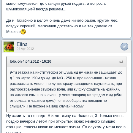
мало получается, до станции рукой подать, а вопрос с
шумоизоляцией весгда решаем...
Да и Нахабино в целом очень даже ничего район, кругом лес,
воздух хороший, магазинов достаточно и не так далеко от
Москвы
Elina
04 Apr 2012
lolp, on 4.04.2012 - 16:20:
9-ти этажка на институтской от шума жд ну никак не защищает. до
д.1 по карте 190м до жд. до №3 - 250 м. про неслышно - можно
рассказывать много - но лучше сразу в академию наук писать, про
распространение звуковых волн. или к ЛОРу сходить на крайняк.
на чкалова слышно. и очень. у меня товарищ жил рядом с жд (в5м
от рельса, в частном доме) - они вообще этих поездов не
слышали. Не похоже на ваш случай часом?
Ну хамить-то не надо. Я 5 лет живу на Чкалова, 3. Только очень
поздно вечером летом при открытых окнах немного слышно
станцию, совсем никак не мешает жизни. Со слухом у меня все в
порядке.