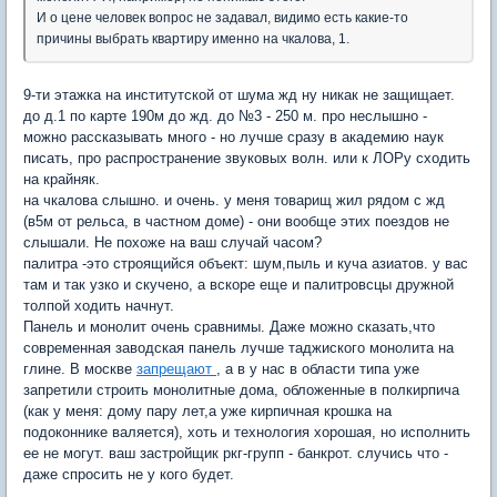
И о цене человек вопрос не задавал, видимо есть какие-то
причины выбрать квартиру именно на чкалова, 1.
9-ти этажка на институтской от шума жд ну никак не защищает.
до д.1 по карте 190м до жд. до №3 - 250 м. про неслышно -
можно рассказывать много - но лучше сразу в академию наук
писать, про распространение звуковых волн. или к ЛОРу сходить
на крайняк.
на чкалова слышно. и очень. у меня товарищ жил рядом с жд
(в5м от рельса, в частном доме) - они вообще этих поездов не
слышали. Не похоже на ваш случай часом?
палитра -это строящийся объект: шум,пыль и куча азиатов. у вас
там и так узко и скучено, а вскоре еще и палитровсцы дружной
толпой ходить начнут.
Панель и монолит очень сравнимы. Даже можно сказать,что
современная заводская панель лучше таджиского монолита на
глине. В москве
запрещают
, а в у нас в области типа уже
запретили строить монолитные дома, обложенные в полкирпича
(как у меня: дому пару лет,а уже кирпичная крошка на
подоконнике валяется), хоть и технология хорошая, но исполнить
ее не могут. ваш застройщик ркг-групп - банкрот. случись что -
даже спросить не у кого будет.