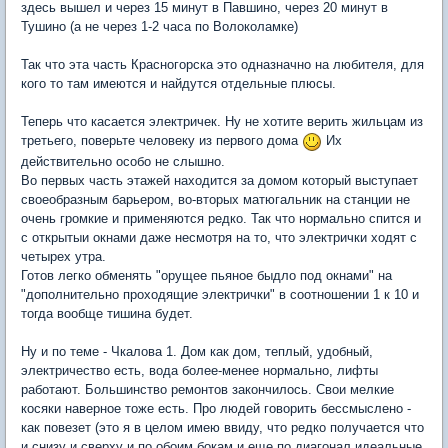
здесь вышел и через 15 минут в Павшино, через 20 минут в
Тушино (а не через 1-2 часа по Волоколамке)
Так что эта часть Красногорска это одназначно на любителя, для
кого то там имеются и найдутся отдельные плюсы.
Теперь что касается электричек. Ну не хотите верить жильцам из
третьего, поверьте человеку из первого дома
Их
действительно особо не слышно.
Во первых часть этажей находится за домом который выступает
своеобразным барьером, во-вторых матюгальник на станции не
очень громкие и применяются редко. Так что нормально спится и
с открытыи окнами даже несмотря на то, что электрички ходят с
четырех утра.
Готов легко обменять "орущее пьяное быдло под окнами" на
"дополнительно проходящие электрички" в соотношении 1 к 10 и
тогда вообще тишина будет.
Ну и по теме - Чкалова 1. Дом как дом, теплый, удобный,
электричество есть, вода более-менее нормально, лифты
работают. Большинство ремонтов закончилось. Свои мелкие
косяки наверное тоже есть. Про людей говорить бессмыслено -
как повезет (это я в целом имею ввиду, что редко получается что
и снизу и сверху и по обоим бокам и еще по диагонал идеальные