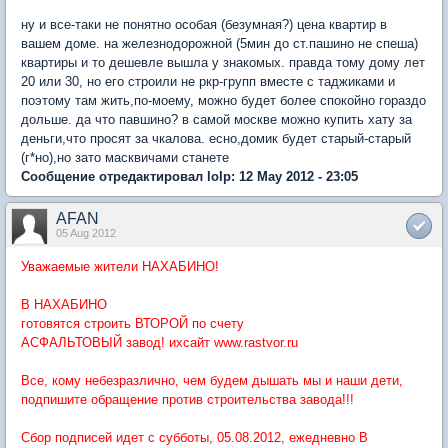
ну и все-таки не понятно особая (безумная?) цена квартир в
вашем доме. на железнодорожной (5мин до ст.пашино не спеша)
квартиры и то дешевле вышла у знакомых. правда тому дому лет
20 или 30, но его строили не ркр-групп вместе с таджиками и
поэтому там жить,по-моему, можно будет более спокойно гораздо
дольше. да что павшино? в самой москве можно купить хату за
деньги,что просят за чкалова. есно,домик будет старый-старый
(г*но),но зато масквичами станете
Сообщение отредактировал lolp: 12 May 2012 - 23:05
AFAN
05 Aug 2012
Уважаемые жители НАХАБИНО!
В НАХАБИНО
готовятся строить ВТОРОЙ по счету
АСФАЛЬТОВЫЙ завод! ихсайт www.rastvor.ru
Все, кому небезразлично, чем будем дышать мы и наши дети,
подпишите обращение против строительства завода!!!
Сбор подписей идет с субботы, 05.08.2012, ежедневно В