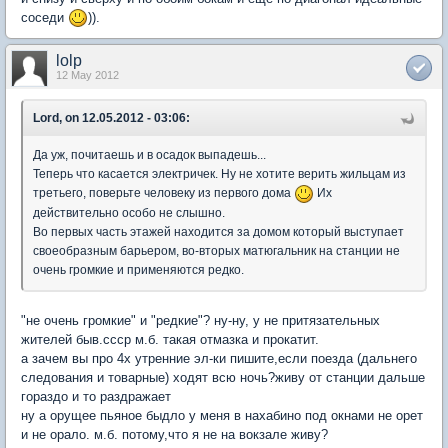
соседи
)).
lolp
12 May 2012
Lord, on 12.05.2012 - 03:06:
Да уж, почитаешь и в осадок выпадешь...
Теперь что касается электричек. Ну не хотите верить жильцам из
третьего, поверьте человеку из первого дома
Их
действительно особо не слышно.
Во первых часть этажей находится за домом который выступает
своеобразным барьером, во-вторых матюгальник на станции не
очень громкие и применяются редко.
"не очень громкие" и "редкие"? ну-ну, у не притязательных
жителей быв.ссср м.б. такая отмазка и прокатит.
а зачем вы про 4х утренние эл-ки пишите,если поезда (дальнего
следования и товарные) ходят всю ночь?живу от станции дальше
гораздо и то раздражает
ну а орущее пьяное быдло у меня в нахабино под окнами не орет
и не орало. м.б. потому,что я не на вокзале живу?