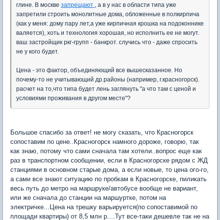
глине. В москве
запрещают
, а в у нас в области типа уже
запретили строить монолитные дома, обложенные в полкирпича
(как у меня: дому пару лет,а уже кирпичная крошка на подоконнике
валяется), хоть и технология хорошая, но исполнить ее не могут.
ваш застройщик ркг-групп - банкрот. случись что - даже спросить
не у кого будет.
Цена - это фактор, объединяющий все вышесказанное. Но
почему-то не учитывающий др.районы (например, г.красногорск).
расчет на то,что типа будет лень заглянуть "а что там с ценой и
условиями проживания в другом месте"?
Большое спасибо за ответ! не могу сказать, что Красногорск
сопоставим по цене..Красногорск намного дороже, говорю, так
как знаю, потому что сами сначала там хотели..вопрос еще как
раз в транспортном сообщении, если в Красногорске рядом с ЖД
станциями в основном старые дома, а если новые, то цена ого-го,
а сами все знают ситуацию по пробкам в Красногорске, пиликать
весь путь до метро на маршруке/автобусе вообще не вариант,
или же сначала до станции на маршуртке, потом на
электричке...Цена на трешку варьируется(по сопоставимой по
площади квартиры) от 8,5 млн р....Тут все-таки дешевле так не на