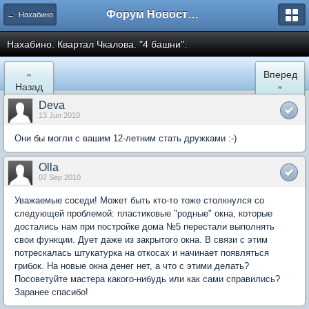
Форум Новостройки
← Нахабино
Нахабино. Квартал Чкалова. "4 башни".
«
Вперед
Назад
»
Deva
13 Jun 2010
Они бы могли с вашим 12-летним стать дружками :-)
Olla
07 Sep 2010
Уважаемые соседи! Может быть кто-то тоже столкнулся со
следующей проблемой: пластиковые "родные" окна, которые
достались нам при постройке дома №5 перестали выполнять
свои функции. Дует даже из закрытого окна. В связи с этим
потрескалась штукатурка на откосах и начинает появляться
грибок. На новые окна денег нет, а что с этими делать?
Посоветуйте мастера какого-нибудь или как сами справились?
Заранее спасибо!