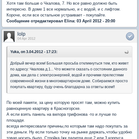
Хотя там больше о Чкалова, 7. Но все равно должно быть
интересно. В доме 1 все нормально, и с водой, и с лифтом.
Короче, если все остальное устраивает - покупайте.
Сообщение отредактировал Elina: 03 April 2012 - 20:00
lolp
04 Apr 2012
Yuka, on 3.04.2012 - 17:23:
Добрый вечер всем! Большая просьба откликнуться тем, кто живет
по адресу: Чкалова д.1... Что можете сказать о состоянии данного
дома, как дела с электроэнергией, водой и прочими прелестями
современной жизни в многоквартирном доме. Собираемся просто
покупать квартиру, буду очень благодарна за ответы всем!!
По моей памяти, за цену которую просят там, можно купить
равноценную квартиру в Красногорске.
А если взять панель на вилора трифонова -то и лучше по
площади.
всегда интересовали причины,по которым там надо покупать за
эти деньги. Ну если только точку на рынке держать,чтобы удобно
товар носить было. Стройка (жк палитра еще 2 или 3 корпуса