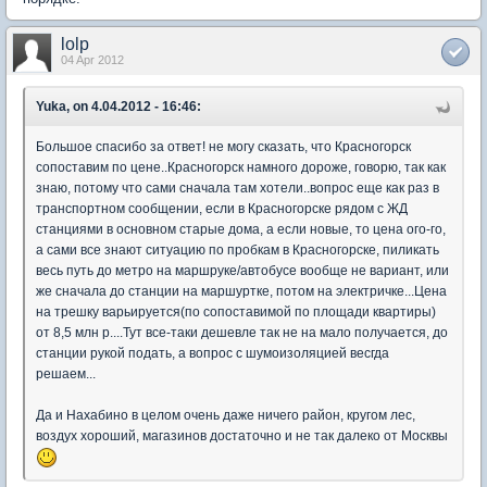
lolp
04 Apr 2012
Yuka, on 4.04.2012 - 16:46:
Большое спасибо за ответ! не могу сказать, что Красногорск
сопоставим по цене..Красногорск намного дороже, говорю, так как
знаю, потому что сами сначала там хотели..вопрос еще как раз в
транспортном сообщении, если в Красногорске рядом с ЖД
станциями в основном старые дома, а если новые, то цена ого-го,
а сами все знают ситуацию по пробкам в Красногорске, пиликать
весь путь до метро на маршруке/автобусе вообще не вариант, или
же сначала до станции на маршуртке, потом на электричке...Цена
на трешку варьируется(по сопоставимой по площади квартиры)
от 8,5 млн р....Тут все-таки дешевле так не на мало получается, до
станции рукой подать, а вопрос с шумоизоляцией весгда
решаем...
Да и Нахабино в целом очень даже ничего район, кругом лес,
воздух хороший, магазинов достаточно и не так далеко от Москвы