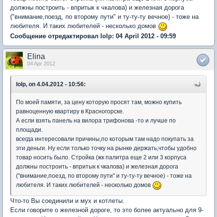
должны построить - впритык к чкалова) и железная дорога
("внимание,поезд, по второму пути" и ту-ту-ту вечное) - тоже на
любителя. И таких любителей - несколько домов
Сообщение отредактировал lolp: 04 April 2012 - 09:59
Elina
04 Apr 2012
lolp, on 4.04.2012 - 10:56:
По моей памяти, за цену которую просят там, можно купить
равноценную квартиру в Красногорске.
А если взять панель на вилора трифонова -то и лучше по
площади.
всегда интересовали причины,по которым там надо покупать за
эти деньги. Ну если только точку на рынке держать,чтобы удобно
товар носить было. Стройка (жк палитра еще 2 или 3 корпуса
должны построить - впритык к чкалова) и железная дорога
("внимание,поезд, по второму пути" и ту-ту-ту вечное) - тоже на
любителя. И таких любителей - несколько домов
Что-то Вы соединили и мух и котлеты.
Если говорите о железной дороге, то это более актуально для 9-