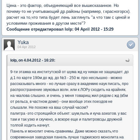
Цена - это фактор, объединяющий все вышесказанное. Но
почему-то не учитывающий др.районы (например, г.красногорск).
расчет на то,что типа будет лень заглянуть "а что там с ценой и
условиями проживания в другом месте"?
Сообщение отредактировал lolp: 04 April 2012 - 15:29
Yuka
04 Apr 2012
lolp, on 4.04.2012 - 16:20:
9-ти этажка на институтской от шума жд ну никак не защищает. до
д.1 по карте 190м до жд. до №3 - 250 м. про неслышно - можно
рассказывать много - но лучше сразу в академию наук писать, про
распространение звуковых волн. или к ЛОРу сходить на крайняк.
на чкалова слышно. и очень. у меня товарищ жил рядом с жд (в5м
от рельса, в частном доме) - они вообще этих поездов не
слышали. Не похоже на ваш случай часом?
палитра -это строящийся объект: шум,пыль и куча азиатов. у вас
там и так узко и скучено, а вскоре еще и палитровсцы дружной
толпой ходить начнут.
Панель и монолит очень сравнимы. Даже можно сказать,что
современная заводская панель лучше таджиского монолита на