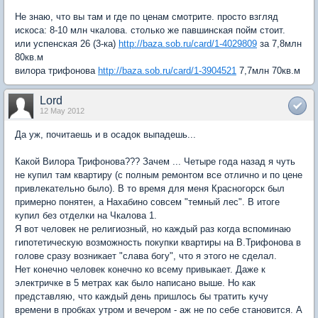
Не знаю, что вы там и где по ценам смотрите. просто взгляд
искоса: 8-10 млн чкалова. столько же павшинская пойм стоит.
или успенская 26 (3-ка)
http://baza.sob.ru/card/1-4029809
за 7,8млн
80кв.м
вилора трифонова
http://baza.sob.ru/card/1-3904521
7,7млн 70кв.м
Lord
12 May 2012
Да уж, почитаешь и в осадок выпадешь...
Какой Вилора Трифонова??? Зачем ... Четыре года назад я чуть
не купил там квартиру (с полным ремонтом все отлично и по цене
привлекательно было). В то время для меня Красногорск был
примерно понятен, а Нахабино совсем "темный лес". В итоге
купил без отделки на Чкалова 1.
Я вот человек не религиозный, но каждый раз когда вспоминаю
гипотетическую возможность покупки квартиры на В.Трифонова в
голове сразу возникает "слава богу", что я этого не сделал.
Нет конечно человек конечно ко всему привыкает. Даже к
электричке в 5 метрах как было написано выше. Но как
представляю, что каждый день пришлось бы тратить кучу
времени в пробках утром и вечером - аж не по себе становится. А