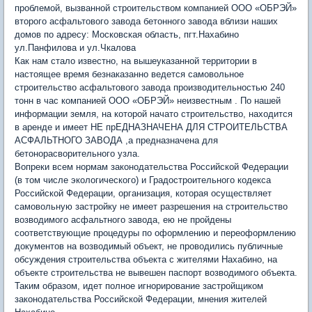
проблемой, вызванной строительством компанией ООО «ОБРЭЙ»
второго асфальтового завода бетонного завода вблизи наших
домов по адресу: Московская область, пгт.Нахабино
ул.Панфилова и ул.Чкалова
Как нам стало известно, на вышеуказанной территории в
настоящее время безнаказанно ведется самовольное
строительство асфальтового завода производительностью 240
тонн в час компанией ООО «ОБРЭЙ» неизвестным . По нашей
информации земля, на которой начато строительство, находится
в аренде и имеет НЕ прЕДНАЗНАЧЕНА ДЛЯ СТРОИТЕЛЬСТВА
АСФАЛЬТНОГО ЗАВОДА ,а предназначена для
бетонорасворительного узла.
Вопреки всем нормам законодательства Российской Федерации
(в том числе экологического) и Градостроительного кодекса
Российской Федерации, организация, которая осуществляет
самовольную застройку не имеет разрешения на строительство
возводимого асфальтного завода, ею не пройдены
соответствующие процедуры по оформлению и переоформлению
документов на возводимый объект, не проводились публичные
обсуждения строительства объекта с жителями Нахабино, на
объекте строительства не вывешен паспорт возводимого объекта.
Таким образом, идет полное игнорирование застройщиком
законодательства Российской Федерации, мнения жителей