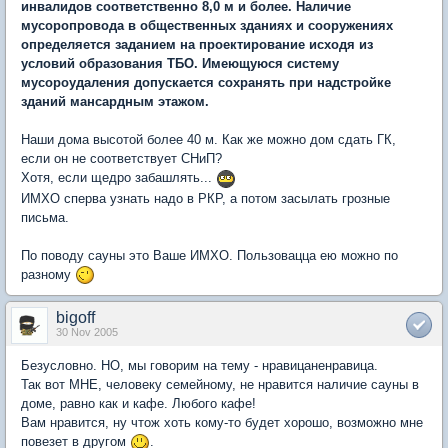
инвалидов соответственно 8,0 м и более. Наличие
мусоропровода в общественных зданиях и сооружениях
определяется заданием на проектирование исходя из
условий образования ТБО. Имеющуюся систему
мусороудаления допускается сохранять при надстройке
зданий мансардным этажом.
Наши дома высотой более 40 м. Как же можно дом сдать ГК,
если он не соответствует СНиП?
Хотя, если щедро забашлять...
ИМХО сперва узнать надо в РКР, а потом засылать грозные
письма.
По поводу сауны это Ваше ИМХО. Пользовацца ею можно по
разному
bigoff
30 Nov 2005
Безусловно. НО, мы говорим на тему - нравицаненравица.
Так вот МНЕ, человеку семейному, не нравится наличие сауны в
доме, равно как и кафе. Любого кафе!
Вам нравится, ну чтож хоть кому-то будет хорошо, возможно мне
повезет в другом
.