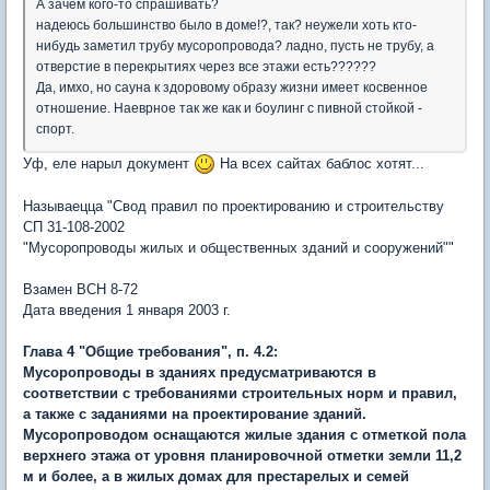
А зачем кого-то спрашивать?
надеюсь большинство было в доме!?, так? неужели хоть кто-
нибудь заметил трубу мусоропровода? ладно, пусть не трубу, а
отверстие в перекрытиях через все этажи есть??????
Да, имхо, но сауна к здоровому образу жизни имеет косвенное
отношение. Наеврное так же как и боулинг с пивной стойкой -
спорт.
Уф, еле нарыл документ
На всех сайтах баблос хотят...
Называецца "Свод правил по проектированию и строительству
СП 31-108-2002
"Мусоропроводы жилых и общественных зданий и сооружений""
Взамен ВСН 8-72
Дата введения 1 января 2003 г.
Глава 4 "Общие требования", п. 4.2:
Мусоропроводы в зданиях предусматриваются в
соответствии с требованиями строительных норм и правил,
а также с заданиями на проектирование зданий.
Мусоропроводом оснащаются жилые здания с отметкой пола
верхнего этажа от уровня планировочной отметки земли 11,2
м и более, а в жилых домах для престарелых и семей