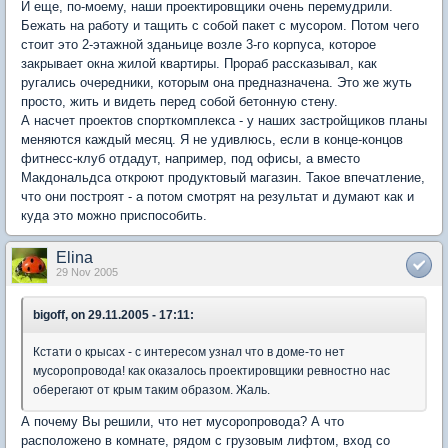
И еще, по-моему, наши проектировщики очень перемудрили.
Бежать на работу и тащить с собой пакет с мусором. Потом чего
стоит это 2-этажной зданьице возле 3-го корпуса, которое
закрывает окна жилой квартиры. Прораб рассказывал, как
ругались очередники, которым она предназначена. Это же жуть
просто, жить и видеть перед собой бетонную стену.
А насчет проектов спорткомплекса - у наших застройщиков планы
меняются каждый месяц. Я не удивлюсь, если в конце-концов
фитнесс-клуб отдадут, например, под офисы, а вместо
Макдональдса откроют продуктовый магазин. Такое впечатление,
что они построят - а потом смотрят на результат и думают как и
куда это можно приспособить.
Elina
29 Nov 2005
bigoff, on 29.11.2005 - 17:11:
Кстати о крысах - с интересом узнал что в доме-то нет
мусоропровода! как оказалось проектировщики ревностно нас
оберегают от крым таким образом. Жаль.
А почему Вы решили, что нет мусоропровода? А что
расположено в комнате, рядом с грузовым лифтом, вход со