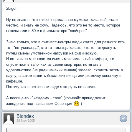
2bigoff
Ну не знаю я, что такое "нормальная мужская качалка". Если
честно, и знать не хочу. Надеюсь, что это не то место, которое
показывали в 80-е в фильмах про "люберов".
Знаю только, что в фитнесс-центры люди ходят для разного: кто-
то - "потусовацца", кто-то - мышцы качать, кто-то - отдохнуть
путем смены умственной нагрузки на физическую.
И вот лично мне хочется иметь максимальный комфорт, т.е.
спуститься в тапочках из своей квартиры, потягать в
удовольствие (не ради накачки мышиц) железо, сходить затем в
сауну, а затем выпить бокальчик винца или рюмочку коньячку в
кафешке.
Потому как в нетрезвом виде я за руль не сажусь.
А вообще-то - "каждому - свое" (копирайт принадлежит
заведению под названием Освенцим
)
Blondex
29 Nov 2005