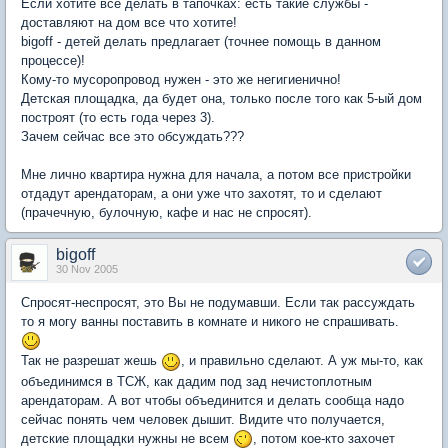
Если хотите все делать в тапочках: есть такие службы -
доставляют на дом все что хотите!
bigoff - детей делать предлагает (точнее помощь в данном
процессе)!
Кому-то мусоропровод нужен - это же негигиенично!
Детская площадка, да будет она, только после того как 5-ый дом
построят (то есть года через 3).
Зачем сейчас все это обсуждать???
Мне лично квартира нужна для начала, а потом все пристройки
отдадут арендаторам, а они уже что захотят, то и сделают
(прачечную, булочную, кафе и нас не спросят).
bigoff
30 Nov 2005
Спросят-неспросят, это Вы не подумавши. Если так рассуждать
то я могу ванны поставить в комнате и никого не спрашивать.
Так не разрешат жешь
, и правильно сделают. А уж мы-то, как
объединимся в ТСЖ, как дадим под зад нечистоплотным
арендаторам. А вот чтобы объединится и делать сообща надо
сейчас понять чем человек дышит. Видите что получается,
детские площадки нужны не всем
, потом кое-кто захочет