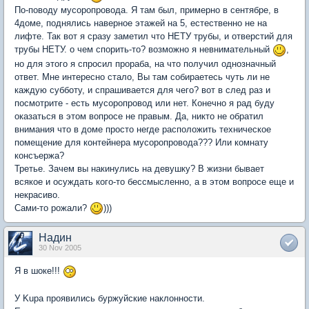
По-поводу мусоропровода. Я там был, примерно в сентябре, в
4доме, поднялись наверное этажей на 5, естественно не на
лифте. Так вот я сразу заметил что НЕТУ трубы, и отверстий для
трубы НЕТУ. о чем спорить-то? возможно я невнимательный
,
но для этого я спросил прораба, на что получил однозначный
ответ. Мне интересно стало, Вы там собираетесь чуть ли не
каждую субботу, и спрашивается для чего? вот в след раз и
посмотрите - есть мусоропровод или нет. Конечно я рад буду
оказаться в этом вопросе не правым. Да, никто не обратил
внимания что в доме просто негде расположить техническое
помещение для контейнера мусоропровода??? Или комнату
консъержа?
Третье. Зачем вы накинулись на девушку? В жизни бывает
всякое и осуждать кого-то бессмысленно, а в этом вопросе еще и
некрасиво.
Сами-то рожали?
)))
Надин
30 Nov 2005
Я в шоке!!!
У Kupa проявились буржуйские наклонности.