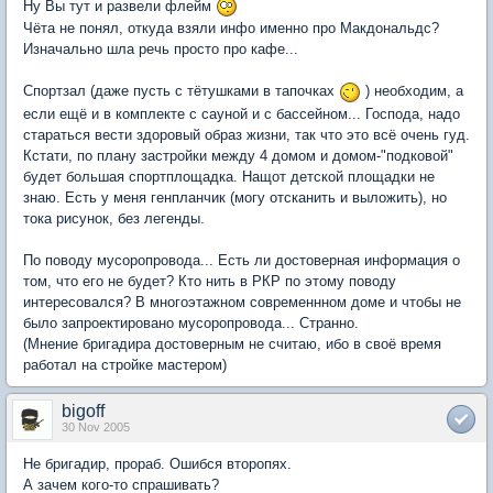
Ну Вы тут и развели флейм
Чёта не понял, откуда взяли инфо именно про Макдональдс?
Изначально шла речь просто про кафе...
Спортзал (даже пусть с тётушками в тапочках
) необходим, а
если ещё и в комплекте с сауной и с бассейном... Господа, надо
стараться вести здоровый образ жизни, так что это всё очень гуд.
Кстати, по плану застройки между 4 домом и домом-"подковой"
будет большая спортплощадка. Нащот детской площадки не
знаю. Есть у меня генпланчик (могу отсканить и выложить), но
тока рисунок, без легенды.
По поводу мусоропровода... Есть ли достоверная информация о
том, что его не будет? Кто нить в РКР по этому поводу
интересовался? В многоэтажном современнном доме и чтобы не
было запроектировано мусоропровода... Странно.
(Мнение бригадира достоверным не считаю, ибо в своё время
работал на стройке мастером)
bigoff
30 Nov 2005
Не бригадир, прораб. Ошибся второпях.
А зачем кого-то спрашивать?