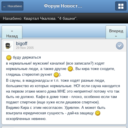
Форум Новостройки
← Нахабино
Нахабино. Квартал Чкалова. "4 башни".
«
Вперед
Назад
»
bigoff
29 Nov 2005
буду держаться
в нормальные! мужские! качалки! (все записали?) ходят
нормальные люди, а также другие
, Вы кира тоже сходите,
глядишь стереотип рухнет
).
В сауны, в макдоналдсы и т.п. тоже ходят разные люди,
большинство из которых нормальные. НО! если сауна находится
на первом этаже моего дома МНЕ это неприятно! потому что так
быть не должно. Кафе в доме тоже - плохо, особенно если там
подают спиртное (еще хуже если дешевое спиртное).
Видимо Кира с этим несогласен. Удивлен. А может быть
взыграла юридическая сущность - дай-ка защищу
оскорбленных невинно.