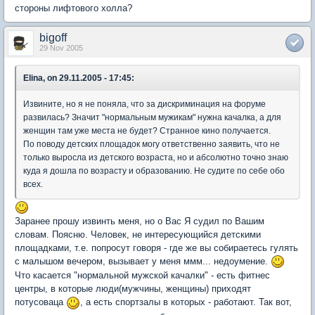
стороны лифтового холла?
bigoff
29 Nov 2005
Elina, on 29.11.2005 - 17:45:
Извините, но я не поняла, что за дискриминация на форуме
развилась? Значит "нормальным мужикам" нужна качалка, а для
женщин там уже места не будет? Странное кино получается.
По поводу детских площадок могу ответственно заявить, что не
только выросла из детского возраста, но и абсолютно точно знаю
куда я дошла по возрасту и образованию. Не судите по себе обо
всех.
Заранее прошу извинть меня, но о Вас Я судил по Вашим
словам. Поясню. Человек, не интересующийся детскими
площадками, т.е. попросут говоря - где же вы собираетесь гулять
с малышом вечером, вызывает у меня ммм... недоумение.
Что касается "нормальной мужской качалки" - есть фитнес
центры, в которые люди(мужчины, женщины) приходят
потусоваца
, а есть спортзалы в которых - работают. Так вот,