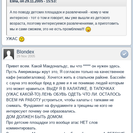
Elina, on 29.11.2005 - 15:53:
А по поводу детских площадок и развлечений - кому о чем
интересно - тот о том и говорит, мы уже вышли из детского
возраста, поэтому интересуемся развлечениями, а приготовить
мы и сами сможем, это не есть промблема!!!
УЖАС
Blondex
29 Nov 2005
Привет всем. Какой Макдональдс, вы что ***** он нужен здесь.
Пусть Американцы жрут это, Я согласен только на качественное
кафе (незабегаловка). Хочется жить в спальном районе. Бассейн
с сауна это вообще бред в доме и я не понимаю людей которым
это может нравиться. ВЫДУ Я В ХАЛАТИКЕ, В ТАПОЧКАХ
(УЖАС КАКОЙ-ТО) ЛЕНЬ ОБУВЬ ОДЕТЬ ЧТО ЛИ. ОСТАЛОСЬ
ВСЕМ НА РАБОТУ устроиться, чтобы халаты с тапками не
снимать. Фундамент на фундаменте а трещины не кого не
интересуют почему они образовались.
ДОМ ДОЛЖЕН БЫТЬ ДОМОМ.
Про детские площадки это вообще атас НЕТ слов
комментировать.