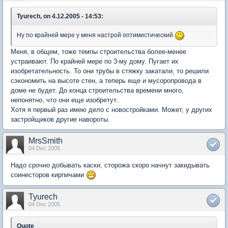
Tyurech, on 4.12.2005 - 14:53:
Ну по крайней мере у меня настрой оптимистический
Меня, в общем, тоже темпы строительства более-менее
устраивают. По крайней мере по 3-му дому. Пугает их
изобретательность. То они трубы в стяжку закатали, то решили
сэкономить на высоте стен, а теперь еще и мусоропровода в
доме не будет. До конца строительства времени много,
непонятно, что они еще изобретут.
Хотя я первый раз имею дело с новостройками. Может, у других
застройщиков другие навороты.
MrsSmith
04 Dec 2005
Надо срочно добывать каски, сторожа скоро начнут закидывать
соинесторов кирпичами
Tyurech
04 Dec 2005
Quote