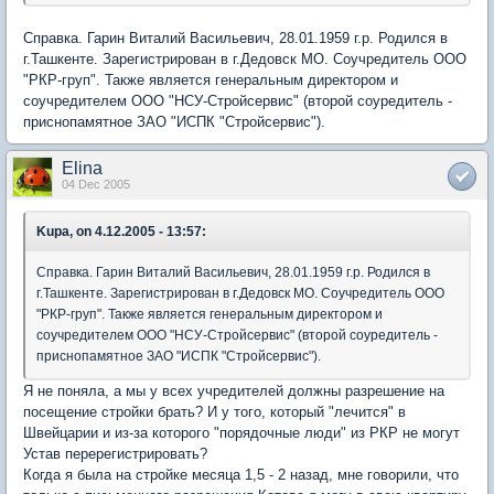
Справка. Гарин Виталий Васильевич, 28.01.1959 г.р. Родился в
г.Ташкенте. Зарегистрирован в г.Дедовск МО. Соучредитель ООО
"РКР-груп". Также является генеральным директором и
соучредителем ООО "НСУ-Стройсервис" (второй соуредитель -
приснопамятное ЗАО "ИСПК "Стройсервис").
Elina
04 Dec 2005
Kupa, on 4.12.2005 - 13:57:
Справка. Гарин Виталий Васильевич, 28.01.1959 г.р. Родился в
г.Ташкенте. Зарегистрирован в г.Дедовск МО. Соучредитель ООО
"РКР-груп". Также является генеральным директором и
соучредителем ООО "НСУ-Стройсервис" (второй соуредитель -
приснопамятное ЗАО "ИСПК "Стройсервис").
Я не поняла, а мы у всех учредителей должны разрешение на
посещение стройки брать? И у того, который "лечится" в
Швейцарии и из-за которого "порядочные люди" из РКР не могут
Устав перерегистрировать?
Когда я была на стройке месяца 1,5 - 2 назад, мне говорили, что