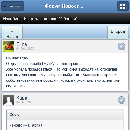
Форум Новостройки
← Нахабино
Нахабино. Квартал Чкалова. "4 башни".
«
Вперед
Назад
»
Elina
04 Dec 2005
Привет всем!
Отдельное спасибо Driver'у за фотографии.
Уже успела порадоваться, что мои окна выходят на юго-запад,
поэтому лицезреть мусорку не прийдется. Выражаю искренние
соболезнования тем соседям, которым окончательно испортили
вид из окна.
Kupa
04 Dec 2005
Quote
некоего г-на Гарина