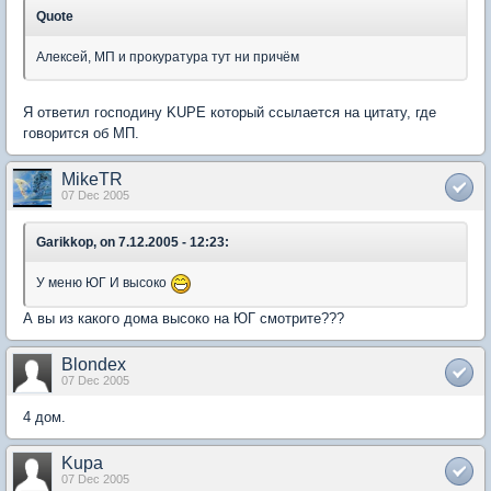
Quote
Алексей, МП и прокуратура тут ни причём
Я ответил господину KUPE который ссылается на цитату, где
говорится об МП.
MikeTR
07 Dec 2005
Garikkop, on 7.12.2005 - 12:23:
У меню ЮГ И высоко
А вы из какого дома высоко на ЮГ смотрите???
Blondex
07 Dec 2005
4 дом.
Kupa
07 Dec 2005