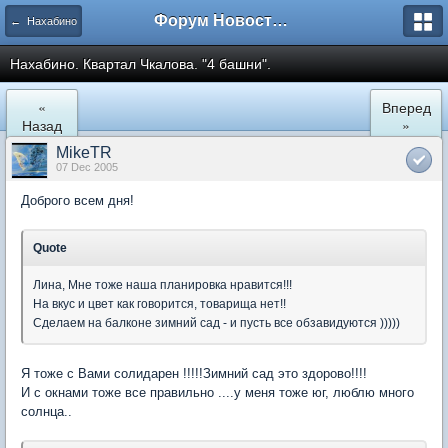
Форум Новостройки
← Нахабино
Нахабино. Квартал Чкалова. "4 башни".
«
Вперед
Назад
»
MikeTR
07 Dec 2005
Доброго всем дня!
Quote
Лина, Мне тоже наша планировка нравится!!!
На вкус и цвет как говорится, товарища нет!!
Сделаем на балконе зимний сад - и пусть все обзавидуются )))))
Я тоже с Вами солидарен !!!!!Зимний сад это здорово!!!!
И с окнами тоже все правильно ....у меня тоже юг, люблю много
солнца..