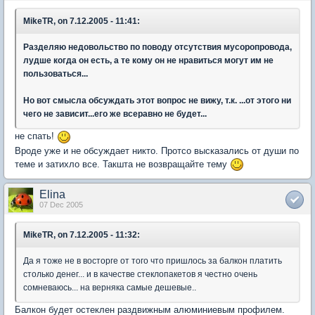
MikeTR, on 7.12.2005 - 11:41:
Разделяю недовольство по поводу отсутствия мусоропровода,
лудше когда он есть, а те кому он не нравиться могут им не
пользоваться...
Но вот смысла обсуждать этот вопрос не вижу, т.к. ...от этого ни
чего не зависит...его же всеравно не будет...
не спать!
Вроде уже и не обсуждает никто. Протсо высказались от души по
теме и затихло все. Такшта не возвращайте тему
Elina
07 Dec 2005
MikeTR, on 7.12.2005 - 11:32:
Да я тоже не в восторге от того что пришлось за балкон платить
столько денег... и в качестве стеклопакетов я честно очень
сомневаюсь... на верняка самые дешевые..
Балкон будет остеклен раздвижным алюминиевым профилем.