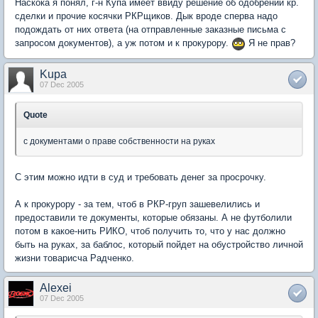
Наскока я понял, г-н Купа имеет ввиду решение об одобрении кр.
сделки и прочие косячки РКРщиков. Дык вроде сперва надо
подождать от них ответа (на отправленные заказные письма с
запросом документов), а уж потом и к прокурору.
Я не прав?
Kupa
07 Dec 2005
Quote
с документами о праве собственности на руках
С этим можно идти в суд и требовать денег за просрочку.
А к прокурору - за тем, чтоб в РКР-груп зашевелились и
предоставили те документы, которые обязаны. А не футболили
потом в какое-нить РИКО, чтоб получить то, что у нас должно
быть на руках, за баблос, который пойдет на обустройство личной
жизни товарисча Радченко.
Alexei
07 Dec 2005