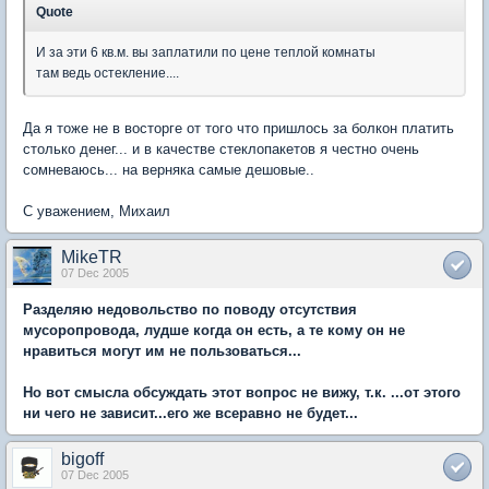
Quote
И за эти 6 кв.м. вы заплатили по цене теплой комнаты
там ведь остекление....
Да я тоже не в восторге от того что пришлось за болкон платить
столько денег... и в качестве стеклопакетов я честно очень
сомневаюсь... на верняка самые дешовые..
С уважением, Михаил
MikeTR
07 Dec 2005
Разделяю недовольство по поводу отсутствия
мусоропровода, лудше когда он есть, а те кому он не
нравиться могут им не пользоваться...
Но вот смысла обсуждать этот вопрос не вижу, т.к. ...от этого
ни чего не зависит...его же всеравно не будет...
bigoff
07 Dec 2005