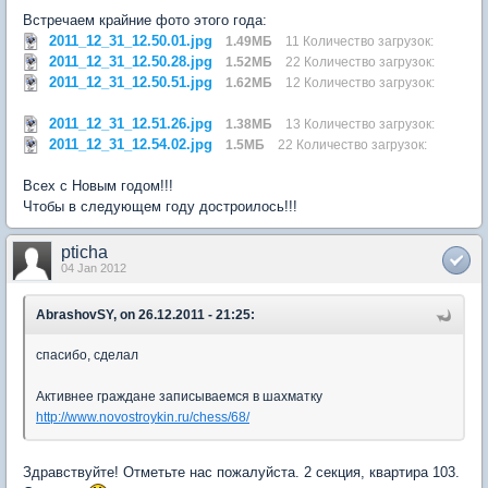
Встречаем крайние фото этого года:
2011_12_31_12.50.01.jpg
1.49МБ
11 Количество загрузок:
2011_12_31_12.50.28.jpg
1.52МБ
22 Количество загрузок:
2011_12_31_12.50.51.jpg
1.62МБ
12 Количество загрузок:
2011_12_31_12.51.26.jpg
1.38МБ
13 Количество загрузок:
2011_12_31_12.54.02.jpg
1.5МБ
22 Количество загрузок:
Всех с Новым годом!!!
Чтобы в следующем году достроилось!!!
pticha
04 Jan 2012
AbrashovSY, on 26.12.2011 - 21:25:
спасибо, сделал
Активнее граждане записываемся в шахматку
http://www.novostroykin.ru/chess/68/
Здравствуйте! Отметьте нас пожалуйста. 2 секция, квартира 103.