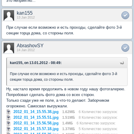
это неприятно...
kan155
13 Jan 2012
При случае если возможно и есть проходы, сделайте фото 3-й
секции торца дома, со стороны поля.
AbrashovSY
14 Jan 2012
kan155, on 13.01.2012 - 08:49:
При случае если возможно и есть проходы, сделайте фото 3-й
секции торца дома, со стороны поля.
Ну, настало время продолжить в новом году нашу фотогалерею.
Попробовал сделать фото дома со всех сторон.
Только сзади уже не поле, а что-то делают. Заборчиком
огорожено. Самосвал выгружали.
2012_01_14_15.55.38.jpg
1.62МБ
6 Количество загрузок:
2012_01_14_15.55.51.jpg
1.51МБ
8 Количество загрузок:
2012_01_14_15.56.58.jpg
1.4МБ
6 Количество загрузок:
2012_01_14_15.57.18.jpg
1.37МБ
5 Количество загрузок: