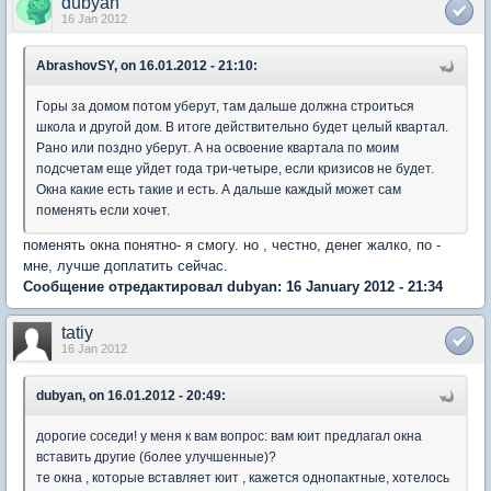
dubyan
16 Jan 2012
AbrashovSY, on 16.01.2012 - 21:10:
Горы за домом потом уберут, там дальше должна строиться
школа и другой дом. В итоге действительно будет целый квартал.
Рано или поздно уберут. А на освоение квартала по моим
подсчетам еще уйдет года три-четыре, если кризисов не будет.
Окна какие есть такие и есть. А дальше каждый может сам
поменять если хочет.
поменять окна понятно- я смогу. но , честно, денег жалко, по -
мне, лучше доплатить сейчас.
Сообщение отредактировал dubyan: 16 January 2012 - 21:34
tatiy
16 Jan 2012
dubyan, on 16.01.2012 - 20:49:
дорогие соседи! у меня к вам вопрос: вам юит предлагал окна
вставить другие (более улучшенные)?
те окна , которые вставляет юит , кажется однопактные, хотелось