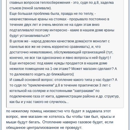
главных вопросов теплосбережения - это, судя по д.8, заделка
стыков (пеной заливали).
Еще большая проблема была, правда не по теплу, -
некачественные краны на стояках - прорывало постоянно в
течение двух лет и очень многих не на один этаж вниз
подтапливало! поэтому интересно - какие в нашем доме краны
будут устанавливаться?
В целом же - народ доволен качеством дома(хотя монолит с
панелью все же не очень корректно сравнивать), и, что
достаточно немаловажно, обслуживающей организацией (тут,
конечно, не все так однозначно и явно вопросы к ней будут) !
Еще интересно: под какие нужды продается в нашем доме
нежилое помещение на 1-ом этаже? Может магазин сделают? А
то далековато ходить до ближайшего((
И самый основной вопрос: отопление какого типа у нас будет? А
то судя по "приключениям" д.8 в течение практически 3 лет с
котельной на солярке и постоянными "завтраками" по
подключению газа от юита, администрации района и др. структур,
как бы и у нас такого не случилось...
по нежилому помещ неизвестно что будет я задавала этот
вопрос, мне магазин не хотелось бы чтобы там был, крысы и
мыши будут бегать. Отопление наверно газовое будет, если
обещанное централизованное не проведут.