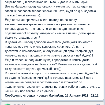
закрывались) и сквозняков не было, и должно быть норм!
Вот на батареи народ жаловался и менял их. Так же один из
главных вопросов теплосбережения - это, судя по д.8, заделка
стыков (пеной заливали).
Еще большая проблема была, правда не по теплу, -
некачественные краны на стояках - прорывало постоянно в
течение двух лет и очень многих не на один этаж вниз
подтапливало! поэтому интересно - какие в нашем доме краны
будут устанавливаться?
В целом же - народ доволен качеством дома(хотя монолит с
панелью все же не очень корректно сравнивать), и, что
достаточно немаловажно, обслуживающей организацией (тут,
конечно, не все так однозначно и явно вопросы к ней будут) !
Еще интересно: под какие нужды продается в нашем доме
нежилое помещение на 1-ом этаже? Может магазин сделают? А
то далековато ходить до ближайшего((
И самый основной вопрос: отопление какого типа у нас будет? А
то судя по "приключениям" д.8 в течение практически 3 лет с
котельной на солярке и постоянными "завтраками" по
подключению газа от юита, администрации района и др. структур,
как бы и у нас такого не случилось...
Сообщение отредактировал MaximUm: 16 January 2012 - 22:12