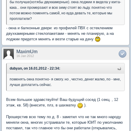
бы получше(хотябы двухкамерные). окна лоджии я видела у юита-
кака... они промерзают и всю зиму стоят во льду. понятно что
потом можно поменять самой, но куда девать те, которые мы
проплатили?
- окна и балконные двери: из профилей ПВХ с остеклением
двухкамерными стеклопакетами - менять не планирую, а на
лоджии придется менять и везти старые на дачу
MaximUm
16 Jan 2012
dubyan, on 16.01.2012 - 22:34:
поменять окна понятно- я смогу. но , честно, денег жалко, по - мне,
лучше доплатить сейчас.
Всем большое здравствуйте! Ваш будущий сосед (1 секц. , 12
этаж, кв. 58) (внесите, плз, в шахматку
).
Прошерстив всю тему по д. 8 - заметил что не так много народу
меняли окна, многих устраивали те, которые ЮИТ по умолчанию
поставил, так что главное что бы они работали (открывались,