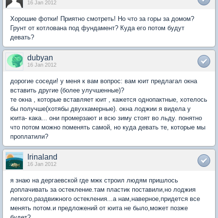
16 Jan 2012
Хорошие фотки! Приятно смотреть! Но что за горы за домом?
Грунт от котлована под фундамент? Куда его потом будут
девать?
dubyan
16 Jan 2012
дорогие соседи! у меня к вам вопрос: вам юит предлагал окна
вставить другие (более улучшенные)?
те окна , которые вставляет юит , кажется однопактные, хотелось
бы получше(хотябы двухкамерные). окна лоджии я видела у
юита- кака... они промерзают и всю зиму стоят во льду. понятно
что потом можно поменять самой, но куда девать те, которые мы
проплатили?
Irinaland
16 Jan 2012
я знаю на дергаевской где мжк строил людям пришлось
доплачивать за остекление.там пластик поставили,но лоджия
легкого,раздвижного остекления...а нам,наверное,придется все
менять потом.и предложений от юита не было,может позже
будет?