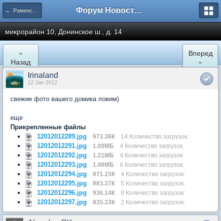
Форум Новостройки
← Раменское
микрорайон 10, Донинское ш., д. 14
«
Вперед
Назад
»
Irinaland
12 Jan 2012
свежие фото вашего домика ловим)
еще
Прикрепленные файлы
12012012289.jpg
973.36К
14 Количество загрузок:
12012012291.jpg
1.09МБ
4 Количество загрузок:
12012012292.jpg
1.21МБ
4 Количество загрузок:
12012012293.jpg
1.06МБ
6 Количество загрузок:
12012012294.jpg
971.15К
4 Количество загрузок:
12012012295.jpg
983.37К
5 Количество загрузок:
12012012296.jpg
936.14К
8 Количество загрузок:
12012012297.jpg
835.33К
2 Количество загрузок: