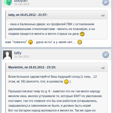
dubyan
16 Jan 2012
tatiy, on 16.01.2012 - 21:57:
- окна и балконные двери: из профилей ПВХ с остеклением
двухкамерными стеклопакетами - менять не планирую, а на
лоджии придется менять и везти старые на дачу
вам "повезло"
: дача есть! а у меня нет....
tatiy
16 Jan 2012
MaximUm, on 16.01.2012 - 23:10:
Всем большое здравствуйте! Ваш будущий сосед (1 секц. , 12
этаж, кв. 58) (внесите, плз, в шахматку
).
Прошерстив всю тему по д. 8 - заметил что не так много народу
меняли окна, многих устраивали те, которые ЮИТ по умолчанию
поставил, так что главное что бы они работали (открывались,
закрывались) и сквозняков не было, и должно быть норм!
Вот на батареи народ жаловался и менял их. Так же один из