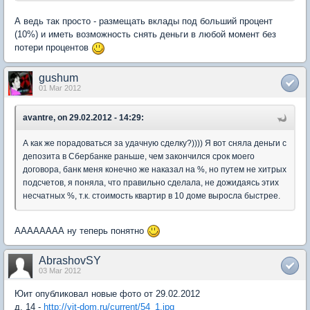
А ведь так просто - размещать вклады под больший процент
(10%) и иметь возможность снять деньги в любой момент без
потери процентов
gushum
01 Mar 2012
avantre, on 29.02.2012 - 14:29:
А как же порадоваться за удачную сделку?)))) Я вот сняла деньги с
депозита в Сбербанке раньше, чем закончился срок моего
договора, банк меня конечно же наказал на %, но путем не хитрых
подсчетов, я поняла, что правильно сделала, не дожидаясь этих
несчатных %, т.к. стоимость квартир в 10 доме выросла быстрее.
АААААААА ну теперь понятно
AbrashovSY
03 Mar 2012
Юит опубликовал новые фото от 29.02.2012
д. 14 -
http://yit-dom.ru/current/54_1.jpg