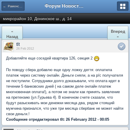
Форум Новостройки
← Раменское
микрорайон 10, Донинское ш., д. 14
«
Вперед
Назад
»
tlt
26 Feb 2012
Добавляйте еще соседей квартира 126, секция 2
По поводу сбера добавлю еще одну ложку дегтя: оплатила
платеж через систему онлайн. Деньги сняли, а на р/с получателя
не поступили. Сотрудники долго доказывали, что оплата идет в
течении 5 банковских дней ( на самом деле онлайн платеж
многновенная оплата!), а потом не знали как принять заявление
на претензию (ул.Гурьева 4). В конечном счете сказали, что
будут разыскивать мои денежки месяца два, рядом стоящий
мужчина признался, что уже три месяца сбербанк не может найти
свои деньги.!
Сообщение отредактировал tlt: 26 February 2012 - 00:05