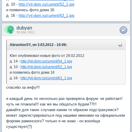
д. 10 -
http://yit-dom.ru/current/52_1.jpg
и появились фото дома 16
д. 16 -
http://yit-dom.ru/current/63_1.jpg
dubyan
06 Mar 2012
AbrashovSY, on 3.03.2012 - 10:06:
Юит опубликовал новые фото от 29.02.2012
д. 14 -
http://yit-dom.ru/current/54_1.jpg
д. 10 -
http://yit-dom.ru/current/52_1.jpg
и появились фото дома 16
д. 16 -
http://yit-dom.ru/current/63_1.jpg
спасибо за инфу!!!
я каждый день по несколько раз проверяла форум- не работает!
чуть не плакала!!! как же мы общаться будем??!!!
давайте для таких случаев каким то образом подстрахуемся?
может зарегистрироваться под нашими именами на официальном
фороме раменского? только я не знаю - он воообще
существует(?)