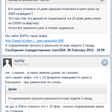
Кто знает почему в 14 доме однушка поскочила в цене сразу на
2000 за квадрат?
Это при том, что двушки не подоражали, а в 10 доме даже улали
на 25000 за квартиру.
Хотел вот прикупить уже, а теперь задумался...
На сайте ЮИТа такая инфа
http://www.yit-dom.r...age=news&id=568
А подорожание прошло в реальности ещё недели 2 назад.
Сообщение отредактировал ivan1204: 28 February 2012 - 10:59
sanity
28 Feb 2012
хм...странно...в каких именно домах не сказано.
зато нашёл инфо, что с 13 фовраля повышаются цены в
Балашихе - про раменское ни слова...
Quote
А подорожание прошло в реальности ещё недели 2 назад.
ну да, в Юите сказали что с 13 фев...полько подоражание какое-
то странное...