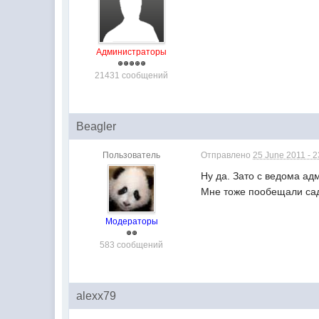
Администраторы
21431 сообщений
Beagler
Пользователь
Отправлено
25 June 2011 - 2
Ну да. Зато с ведома ад
Мне тоже пообещали сади
Модераторы
583 сообщений
alexx79