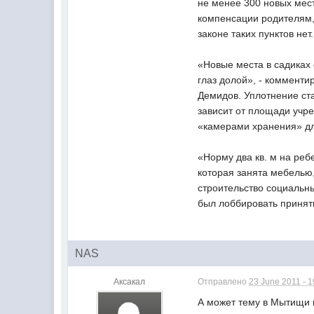
не менее 300 новых мес
компенсации родителям, 
законе таких пунктов не
«Новые места в садиках 
глаз долой», - коммент
Демидов. Уплотнение ста
зависит от площади учре
«камерами хранения» д
«Норму два кв. м на реб
которая занята мебелью,
строительство социальны
был лоббировать принят
NAS
Аксакал
Отправлено
23 June 2011 - 1
А может тему в Мытищи