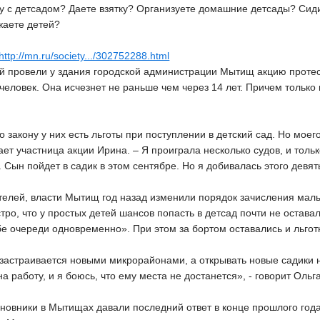
у с детсадом? Даете взятку? Организуете домашние детсады? Сиди
жаете детей?
http://mn.ru/society.../302752288.html
 провели у здания городской администрации Мытищ акцию протест
еловек. Она исчезнет не раньше чем через 14 лет. Причем только в
о закону у них есть льготы при поступлении в детский сад. Но мое
вает участница акции Ирина. – Я проиграла несколько судов, и тол
. Сын пойдет в садик в этом сентябре. Но я добивалась этого девят
телей, власти Мытищ год назад изменили порядок зачисления мал
стро, что у простых детей шансов попасть в детсад почти не остава
бе очереди одновременно». При этом за бортом оставались и льгот
застраивается новыми микрорайонами, а открывать новые садики н
 работу, и я боюсь, что ему места не достанется», - говорит Ольга
новники в Мытищах давали последний ответ в конце прошлого года