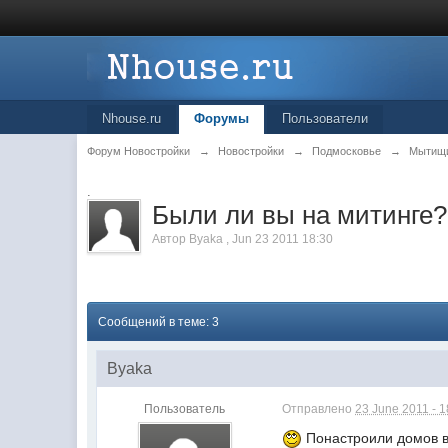
Nhouse.ru
Форумы
Пользователи
Форум Новостройки
→
Новостройки
→
Подмосковье
→
Мытищ
.
Были ли вы на митинге?
Автор
Byaka
,
Jun 23 2011 18:30
Сообщений в теме: 3
Byaka
Пользователь
Отправлено
23 June 2011 - 1
Понастроили домов в 