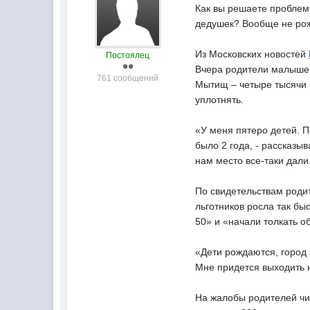
Как вы решаете проблем
дедушек? Вообще не ро
Из Московских новостей
Постоялец
Вчера родители малышей
761 сообщений
Мытищ – четыре тысячи ч
уплотнять.
«У меня пятеро детей. П
было 2 года, - рассказы
нам место все-таки дали
По свидетельствам роди
льготников росла так бы
50» и «начали толкать о
«Дети рождаются, город 
Мне придется выходить на
На жалобы родителей чи