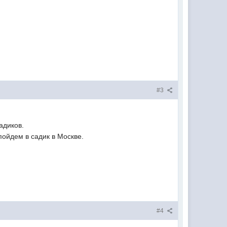
#3
адиков.
пойдем в садик в Москве.
#4