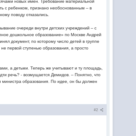
ысячами новых имен. Требование материальной
еть с ребенком, признано необоснованным – в
ному поводу отказались.
вывание очереди внутри детских учреждений – с
упное дошкольное образование» по Москве Андрей
нял документ, по которому число детей в группе
 не первой ступенью образования, а просто
ами, а детьми. Теперь же учитывают и ту площадь,
дти речь? - возмущается Демидов. – Понятно, что
я министра образования. По идее, он бы должен
#2