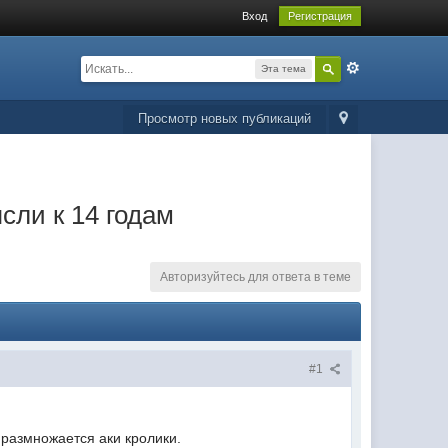
Вход
Регистрация
Эта тема
Просмотр новых публикаций
сли к 14 годам
Авторизуйтесь для ответа в теме
#1
 размножается аки кролики.