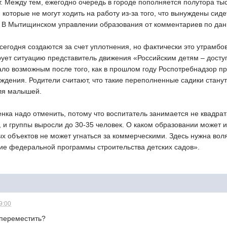
т. Между тем, ежегодно очередь в городе пополняется полутора т
которые не могут ходить на работу из-за того, что вынуждены сид
т. В Мытищинском управлении образования от комментариев по дан
сегодня создаются за счет уплотнения, но фактически это утрамбо
ирует ситуацию представитель движения «Российским детям – дост
ло возможным после того, как в прошлом году Роспотребнадзор при
ждения. Родители считают, что такие переполненные садики станут
ля малышей.
енка надо отменить, потому что воспитатель занимается не квадрат
 и группы выросли до 30-35 человек. О каком образовании может и
х объектов не может угнаться за коммерческими. Здесь нужна вол
ие федеральной программы строительства детских садов».
9:00
 переместить?