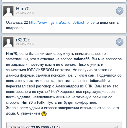
Him70
24 May 2006
Остались 22
http://www.mgsn.ru/a...id=36&act=price
,а цена опять
подросла.
r3292c
24 May 2006
Him70
, если бы вы читали форум чуть внимательнее, то
заметили бы, что я отвечал на вопрос
tatiana55
. Вы мне вопросов
не задавали, поэтому вам я не отвечал. Никого учить и
заниматься ЮРЛИКБЕЗОМ не хотел. Не получив ответов на
данном форуме, занялся поиском, т.е. учился сам. Поделился со
всеми результатами поиска, ответил на вопрос
tatiana55
, и
пересказал свой разговор с Александром из СПК. Вам всем это
неинтересно и не нужно? Нет? Хорошо, все предыдущие свои
посты удалил, наткнувшись лишь на негативную реакцию со
стороны
Him70
и
Falk
. Пусть им будет комфортнее.
Желаю всем удачи и скорого завершения строительства вашего
дома. С уважением
tatiana55, on 23.05.2006 - 11:48: