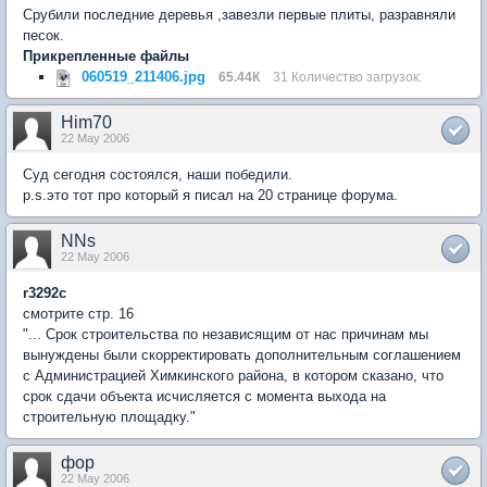
Срубили последние деревья ,завезли первые плиты, разравняли
песок.
Прикрепленные файлы
060519_211406.jpg
65.44К
31 Количество загрузок:
Him70
22 May 2006
Суд сегодня состоялся, наши победили.
p.s.это тот про который я писал на 20 странице форума.
NNs
22 May 2006
r3292c
смотрите стр. 16
"... Срок строительства по независящим от нас причинам мы
вынуждены были скорректировать дополнительным соглашением
с Администрацией Химкинского района, в котором сказано, что
срок сдачи объекта исчисляется с момента выхода на
строительную площадку."
фор
22 May 2006