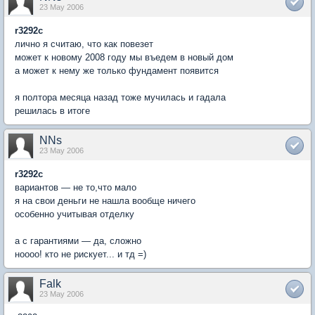
23 May 2006
r3292c
лично я считаю, что как повезет
может к новому 2008 году мы въедем в новый дом
а может к нему же только фундамент появится
я полтора месяца назад тоже мучилась и гадала
решилась в итоге
NNs
23 May 2006
r3292c
вариантов — не то,что мало
я на свои деньги не нашла вообще ничего
особенно учитывая отделку
а с гарантиями — да, сложно
ноооо! кто не рискует... и тд =)
Falk
23 May 2006