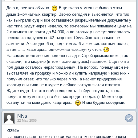
Да-а-а, все как обычно.
Еще вчера у мгсн не было в этом
доме 1-комнатных квартир. Звоню сегодня и выесняется, что так
как выиграли суд и все оставшиеся разрешительные документы у
нас типа будут через неделю, то во-первых мы повышаем цену на
2-х комнатные почти до 54 000, а во-вторых у нас тут завалялось
несколько однушек по 42 тыщенки. Случайно так раньше не
заметили. А сегодня бац, под стол за бычком сигаретным полез,
а там ...... квартиры....однокомнатные...кучкуются.
На самом деле звонил неделю назад в Стройпромкомплекс, так
сказали, что квартир (в том числе однушек) навалом. Еще почти
пол дома осталось нераспроданным. На вопрос, почему мгсн не
выставляет на продажу и можно ли купить напрямую через них -
получил ответ, что только через мгсн, а насчет придержания
квартир они типа не в курсе и сейчас затрудняются ответить.
Ждите суда. Так что выбор еще есть. Пойду покупать, когда
получат документы (а то без них кредит не дают). Может еще
останутся на мою долю квартиры...
И мы будем соседями.
NNs
22 May 2006
r3292c
вы правы насчет сроков, но ситуация-то тут со сроками совсем