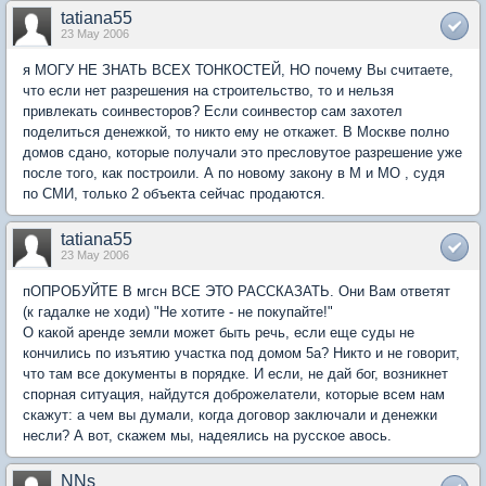
tatiana55
23 May 2006
я МОГУ НЕ ЗНАТЬ ВСЕХ ТОНКОСТЕЙ, НО почему Вы считаете,
что если нет разрешения на строительство, то и нельзя
привлекать соинвесторов? Если соинвестор сам захотел
поделиться денежкой, то никто ему не откажет. В Москве полно
домов сдано, которые получали это пресловутое разрешение уже
после того, как построили. А по новому закону в М и МО , судя
по СМИ, только 2 объекта сейчас продаются.
tatiana55
23 May 2006
пОПРОБУЙТЕ В мгсн ВСЕ ЭТО РАССКАЗАТЬ. Они Вам ответят
(к гадалке не ходи) "Не хотите - не покупайте!"
О какой аренде земли может быть речь, если еще суды не
кончились по изъятию участка под домом 5а? Никто и не говорит,
что там все документы в порядке. И если, не дай бог, возникнет
спорная ситуация, найдутся доброжелатели, которые всем нам
скажут: а чем вы думали, когда договор заключали и денежки
несли? А вот, скажем мы, надеялись на русское авось.
NNs