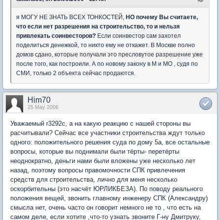
я МОГУ НЕ ЗНАТЬ ВСЕХ ТОНКОСТЕЙ,
НО почему Вы считаете,
что если нет разрешения на строительство, то и нельзя
привлекать соинвесторов?
Если соинвестор сам захотел
поделиться денежкой, то никто ему не откажет. В Москве полно
домов сдано, которые получали это пресловутое разрешение уже
после того, как построили. А по новому закону в М и МО , судя по
СМИ, только 2 объекта сейчас продаются.
Him70
25 May 2006
Уважаемый r3292c, а на какую реакцию с нашей стороны вы
расчитывали? Сейчас все участники строительства ждут только
одного: положительного решения суда по дому 5а, все остальные
вопросы, которые вы поднимали были тёрты- перетёрты
неоднократно, деньги нами были вложены уже несколько лет
назад, поэтому вопросы правомочности СПК привлечения
средств для строительства, лично для меня несколько
оскорбительны (это насчёт ЮРЛИКБЕЗА). По поводу реального
положения вещей, звонить главному инженеру СПК (Александру)
смысла нет, очень часто он говорит немного не то , что есть на
самом деле, если хотите ,что-то узнать звоните Г-ну Дмитруку,