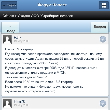
Форум Новостройки
← Сходня
Объект г. Сходня ООО "Стройпромкомплек...
«
Вперед
Назад
»
Falk
19 May 2006
Насчет 40 квартир:
Год назад мне попал протоколо расределения квартир - по нему
сорок штук отходят Администрации 35 шт. с первой секции и 5 шт
со второй (площадью 2136.57 кв.м).
В двадцатых числах октября 2005 года "ЭТИ" квартиры были
одномоментно сняли с продажи в МГСН.
Так - что они куда то "ушли".
Если всего 10 % то понятно что 16.5 квартир.
Но похоже что отдали больше - двух меров нелегко
удовлетворить (старого и нового).
Him70
19 May 2006