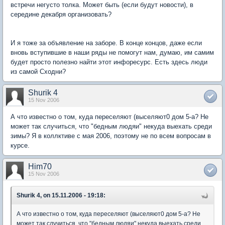
встречи негусто толка. Может быть (если будут новости), в
середине декабря организовать?
И я тоже за объявление на заборе. В конце концов, даже если
вновь вступившие в наши ряды не помогут нам, думаю, им самим
будет просто полезно найти этот инфоресурс. Есть здесь люди
из самой Сходни?
Shurik 4
15 Nov 2006
А что известно о том, куда переселяют (выселяют0 дом 5-а? Не
может так случиться, что "бедным людяи" некуда выехать среди
зимы? Я в коллктиве с мая 2006, поэтому не по всем вопросам в
курсе.
Him70
15 Nov 2006
Shurik 4, on 15.11.2006 - 19:18:
А что известно о том, куда переселяют (выселяют0 дом 5-а? Не
может так случиться, что "бедным людяи" некуда выехать среди