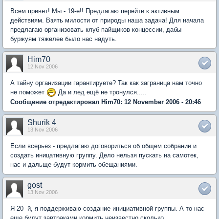
Всем привет! Мы - 19-е!! Предлагаю перейти к активным
действиям. Взять милости от природы наша задача! Для начала
предлагаю организовать клуб пайщиков концессии, дабы
буржуям тяжелее было нас надуть.
Him70
12 Nov 2006
А тайну организации гарантируете? Так как заграница нам точно
не поможет
Да и лед ещё не тронулся.....
Сообщение отредактировал Him70: 12 November 2006 - 20:46
Shurik 4
13 Nov 2006
Если всерьез - предлагаю договориться об общем собрании и
создать иницативную группу. Дело нельзя пускать на самотек,
нас и дальще будут кормить обещаниями.
gost
13 Nov 2006
Я 20 -й, я поддерживаю создание инициативной группы. А то нас
еще будут завтраками кормить неизвестно сколько.