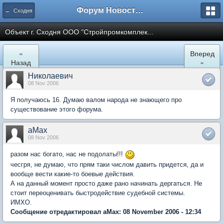
Форум Новостройки
← Сходня
Объект г. Сходня ООО "Стройпромкомплек...
«
Вперед
Назад
»
Николаевич
08 Nov 2006
Я получаюсь 16. Думаю валом народа не знающего про
существование этого форума.
aMax
08 Nov 2006
разом нас богато, нас не подолаты!!!
чесгря, не думаю, что прям таки числом давить придется, да и
вообще вести какие-то боевые действия.
А на данный момент просто даже рано начинать дергаться. Не
стоит переоценивать быстродействие судебной системы.
ИМХО.
Сообщение отредактировал aMax: 08 November 2006 - 12:34