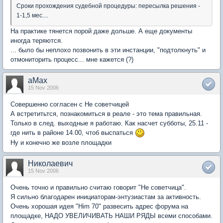
Сроки прохождения судебной процедуры: пересылка решения -
1-1,5 мес....
На практике тянется порой даже дольше. А еще документы
иногда теряются.
... было бы неплохо позвонить в эти инстанции, "подтолкнуть" и
отмониторить процесс... мне кажется (?)
aMax
15 Nov 2006
Совершенно согласен с Не советчицей
А встретитьтся, познакомиться в реале - это тема правильная.
Только в след. выходные я работаю. Как насчет субботы, 25.11 -
где нить в районе 14.00, чтоб выспаться
Ну и конечно же возле площадки
Николаевич
15 Nov 2006
Очень точно и правильно считаю говорит "Не советчица".
Я сильно благодарен инициаторам-энтузиастам за активность.
Очень хорошая идея "Нim 70" развесить адрес форума на
площадке, НАДО УВЕЛИЧИВАТЬ НАШИ РЯДЫ всеми способами.