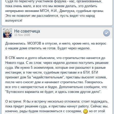
Судя по пересчету участников форума - нас, организованных,
пока очень мало, и все что мы можем делать, это долбить
непрерывно звонками МГСН, Н.И., Дмитрука, судебные органы.
Это не позволит им расслаблятся, пусть видят что народ
волнуется!
Не советчица
15 Nov 2006
Дозвонились. МОЗГОВ в отпуске, и никто, кроме него, на вопрос
о нашем доме ответить не готов. Будет через неделю.
В СПК мило и долго объясняли, что строительство начнется до
Нового года. С их слов: через неделю должно поступить решение
суда. Им нужно 5 экземпляров, которые они разошлют в разные
инстанции, в том числе, судебным приставам и в БТИ. БТИ
признает дом 5а "недействительным", приставы выселят хозяев,
после чего сносят дом и начинают строительство. Говорилось
все это с напористостью и бодро. Дополнительно сообщили, что
"Бутовского варианта не будет, и здесь совсем другое дело".
О встрече. Я бы и встречу несколько отложила: стоит подождать,
пока придет решение суда, и приставы начнут работу. Сейчас мы,
конечно, рады будем познакомиться с соседями,
но от этой