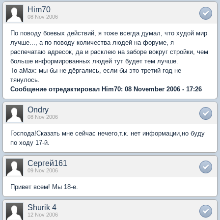
Him70
08 Nov 2006
По поводу боевых действий, я тоже всегда думал, что худой мир
лучше..., а по поводу количества людей на форуме, я
распечатаю адресок, да и расклею на заборе вокруг стройки, чем
больше информированных людей тут будет тем лучше.
То aMax: мы бы не дёргались, если бы это третий год не
тянулось.
Сообщение отредактировал Him70: 08 November 2006 - 17:26
Ondry
08 Nov 2006
Господа!Сказать мне сейчас нечего,т.к. нет информации,но буду
по ходу 17-й.
Сергей161
09 Nov 2006
Привет всем! Мы 18-е.
Shurik 4
12 Nov 2006