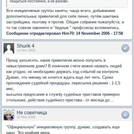
общаться постоянно, а не разово.
Все инициативные группы заняты, чаще всего, добыванием
дополнительных привелегий для себя лично, путём шантажа
застройщика, поэтому я против. Общее собрание пожалуйста, а
то так совком завоняло и "бедные " профсоюзы вспомнились.
Сообщение отредактировал Him70: 14 November 2006 - 17:58
Shurik 4
14 Nov 2006
Прошу разъяснть, какие привелегии мохно получить в
невыстроенном доме? В конечном счете можно назвать людей
как угодно, но необходимо держать ход событий на контроле.
Думаю, что никому не хочется ждать еще лет пять. Сроки
прохождения судебной процедуры: пересылка решения - 1-1,5
мес,
высылка предпсания в службу судебных приставов примерно
столькоже, действия судебного пристава - от месяца до....
Не советчица
15 Nov 2006
"Официальную" инициативную группу, думаю, создавать еще
рано. Это крайняя мера.