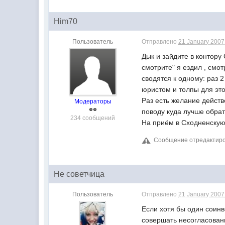
Him70
Пользователь
Отправлено
21 January 2007 
Дык и зайдите в контору
смотрите" я ездил , смот
сводятся к одному: раз 2
юристом и толпы для это
Раз есть желание действ
Модераторы
поводу куда лучше обрат
234 сообщений
На приём в Сходненскую
Сообщение отредактиров
Не советчица
Пользователь
Отправлено
21 January 2007 
Если хотя бы один соинв
совершать несогласован