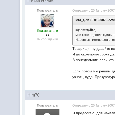
Не советчица
Пользователь
Отправлено
20 January 2007 
lera_t, on 19.01.2007 - 22:0
здравствуйте,
Пользователи
мне тоже надоело ждать н
87 сообщений
Надеяться можно долго, он
Товарищи, ну давайте в
И до окончания срока да
В понедельник, если кто 
Если потом мы решим дей
узнать, куда. Прокурату
Him70
Пользователь
Отправлено
20 January 2007 
Я предлогаю, для начала