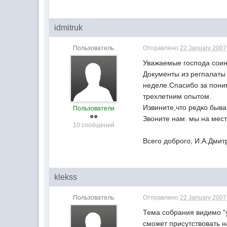
idmitruk
Пользователь
Отправлено
22 January 2007 
Уважаемые господа соин
Документы из регпалаты
неделе.Спасибо за поним
трехлетним опытом.
Извините,что редко быва
Пользователи
Звоните нам. мы на мест
10 сообщений
Всего доброго, И.А.Дмит
klekss
Пользователь
Отправлено
22 January 2007 
Тема собрания видимо "у
сможет присутствовать 