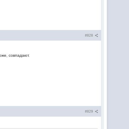
#828
оже, совпадают.
#829