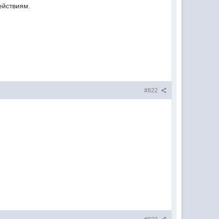
ействиям.
#822