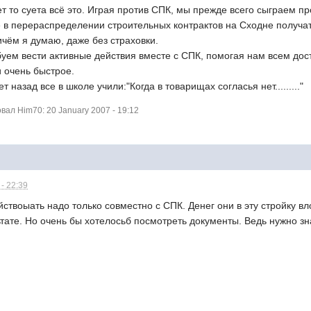
ет то суета всё это. Играя против СПК, мы прежде всего сыграем пр
 в перераспределении строительных контрактов на Сходне получат
чём я думаю, даже без страховки.
уем вести активные действия вместе с СПК, помогая нам всем дос
и очень быстрое.
т назад все в школе учили:"Когда в товарищах согласья нет........."
ал Him70: 20 January 2007 - 19:12
- 22:39
ствоыать надо только совместно с СПК. Денег они в эту стройку в
тате. Но очень бы хотелосьб посмотреть документы. Ведь нужно зна