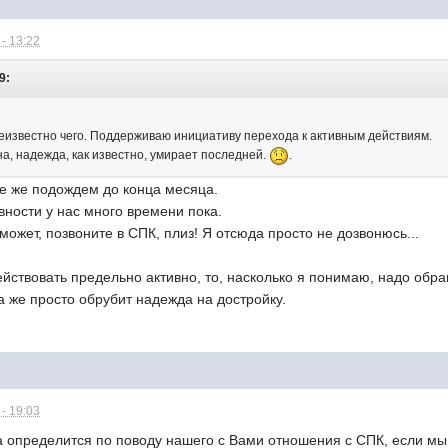
- 13:22
9:
еизвестно чего. Поддерживаю инициативу перехода к активным действиям.
а, надежда, как известно, умирает последней.
.
се же подождем до конца месяца.
вности у нас много времени пока.
может, позвоните в СПК, плиз! Я отсюда просто не дозвонюсь...
ствовать предельно активно, то, насколько я понимаю, надо обра
ра же просто обрубит надежда на достройку.
- 19:03
 определится по поводу нашего с Вами отношения с СПК, если мы 