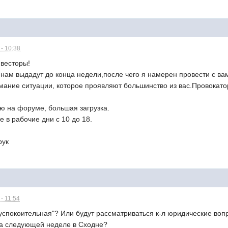
- 10:38
весторы!
 нам выдадут до конца недели,после чего я намерен провести с в
ание ситуации, которое проявляют большинство из вас.Провокаторы
ю на форуме, большая загрузка.
е в рабочие дни с 10 до 18.
рук
- 11:54
спокоительная"? Или будут рассматриваться к-л юридические вопро
на следующей неделе в Сходне?