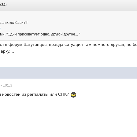
:34:
ваших колбасит?
0
и. "Один присоветует одно, другой другое... "
л я форум Ватутинцев, правда ситуация там немного другая, но б
рку....
- 10:13
и новостей из регпалаты или СПК?