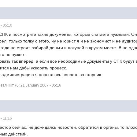
- 05:10
 СПК и посмотрите такие документы, которые считаете нужными. Они 
рел, только толку с этого, ну не юрист я и не экономист и не ауди
 года не строят, забирай деньги и покупай в другом месте. Я не одн
го не нужно.
овать так вперёд, а если все необходимые документы у СПК будут 
ится нам дабы ускорить процесс.
 администрацию я попытаюсь попасть во вторник.
ал Him70: 21 January 2007 - 05:16
- 11:16
естор сейчас, не дожидаясь новостей, обратится в органы, то плох
ных действий.