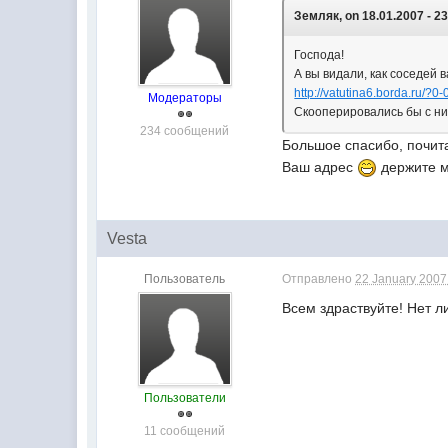
Земляк, on 18.01.2007 - 23
Господа!
А вы видали, как соседей 
http://vatutina6.borda.ru/?0-
Модераторы
Скооперировались бы с ним
234 сообщений
Большое спасибо, почита
Ваш адрес
держите ма
Vesta
Пользователь
Отправлено
22 January 2007 
Всем здраствуйте! Нет л
Пользователи
11 сообщений