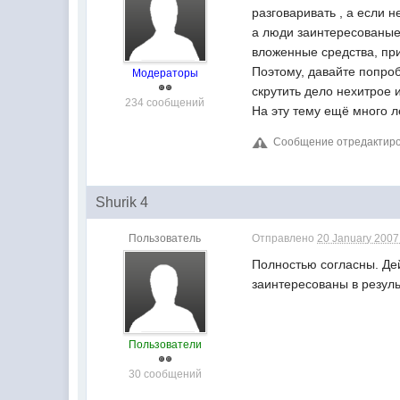
разговаривать , а если н
а люди заинтересованые
вложенные средства, при
Поэтому, давайте попроб
Модераторы
скрутить дело нехитрое 
234 сообщений
На эту тему ещё много ле
Сообщение отредактиров
Shurik 4
Пользователь
Отправлено
20 January 2007 
Полностью согласны. Дей
заинтересованы в резуль
Пользователи
30 сообщений