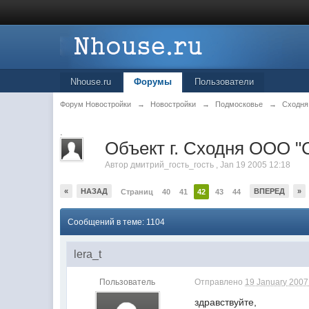
Nhouse.ru
Форумы
Пользователи
Форум Новостройки
→
Новостройки
→
Подмосковье
→
Сходня
.
Объект г. Сходня ООО 
Автор
дмитрий_гость_гость
,
Jan 19 2005 12:18
«
НАЗАД
ВПЕРЕД
»
Страниц
40
41
42
43
44
Сообщений в теме: 1104
lera_t
Пользователь
Отправлено
19 January 2007 
здравствуйте,