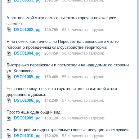
DSC00999.jpg
209.75К
50 Количество загрузок:
А вот восьмой этаж самого высокого корпуса похоже уже
заселен:
DSC01002.jpg
149.79К
63 Количество загрузок:
Я не помню как точно... но Пересвет на своем сайте что-то
говорил о проведенном благоустройстве территории:
DSC01004.jpg
204.45К
56 Количество загрузок:
Быстренько перебежали и посмотрели на наш домик со стороны
ул. Колпакова:
DSC01005.jpg
158.46К
55 Количество загрузок:
Не знаю почему, но как-то грустно стало за жителей этого
деревянного домика...
DSC01006.jpg
142.24К
57 Количество загрузок:
Просто еще один общий вид:
DSC01009.jpg
168.12К
59 Количество загрузок:
На фотографии видны три самые главные несущие конструкции:
DSC01010.jpg
162.62К
53 Количество загрузок: