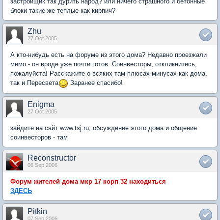
застройщик так дурить народ? или ничего страшного и бетонные
блоки такие же теплые как кирпич?
Zhu
27 Oct 2005
А кто-нибудь есть на форуме из этого дома? Недавно проезжали
мимо - он вроде уже почти готов. Соинвесторы, откликнитесь,
пожалуйста! Расскажите о всяких там плюсах-минусах как дома,
так и Пересвета
Заранее спасибо!
Enigma
27 Oct 2005
зайдите на сайт www.tsj.ru, обсуждение этого дома и общение
соинвесторов - там
Reconstructor
06 Sep 2006
Форум жителей дома мкр 17 корп 32 находиться
ЗДЕСЬ
Pitkin
07 Sep 2006