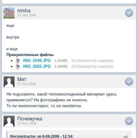
misha
26 Sep 2006
еще
внутри
и еще
Прикрепленные файлы
IMG_0248.JPG
1.43МБ
50 Количество загрузок:
IMG_0262.JPG
1.46МБ
53 Количество загрузок:
Мит
07 Oct 2006
Не подскажете, какой теплоизоляционный материал здесь
применяется? На фотографиях не понятно.
То ли пенополистирол, то ли пенобетон.
Почемучка
13 Nov 2006
Reconstructor, on 6.09.2006 - 12:34: