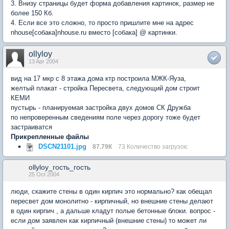
3. Внизу страницы будет форма добавления картинок, размер не
более 150 Кб.
4. Если все это сложно, то просто пришлите мне на адрес
nhouse[собака]nhouse.ru вместо [собака] @ картинки.
ollyloy
13 Apr 2004
вид на 17 мкр с 8 этажа дома ктр построила МЖК-Яуза,
желтый плакат - стройка Пересвета, следующий дом строит
КЕМИ
пустырь - планируемая застройка двух домов СК Дружба
по непроверенным сведениям поле через дорогу тоже будет
застраиватся
Прикрепленные файлы
DSCN21101.jpg
87.79К
73 Количество загрузок:
ollyloy_гость_гость
25 Oct 2004
люди, скажите стены в один кирпич это нормально? как обещал
пересвет дом монолитно - кирпичный, но внешние стены делают
в один кирпич , а дальше кладут полые бетонные блоки. вопрос -
если дом заявлен как кирпичный (внешние стены) то может ли