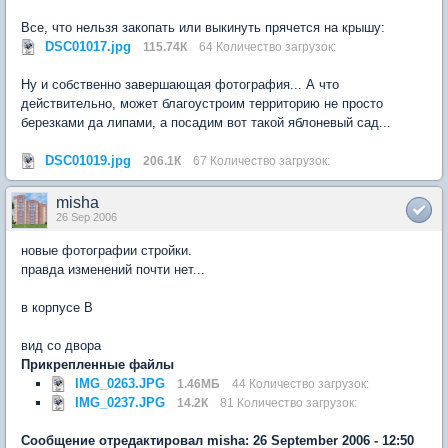
Все, что нельзя закопать или выкинуть прячется на крышу:
DSC01017.jpg
115.74К
64 Количество загрузок:
Ну и собственно завершающая фотография... А что
действительно, может благоустроим территорию не просто
березками да липами, а посадим вот такой яблоневый сад...
DSC01019.jpg
206.1К
67 Количество загрузок:
misha
26 Sep 2006
новые фотографии стройки.
правда изменений почти нет...
в корпусе В
вид со двора
Прикрепленные файлы
IMG_0263.JPG
1.46МБ
44 Количество загрузок:
IMG_0237.JPG
14.2К
81 Количество загрузок:
Сообщение отредактировал misha: 26 September 2006 - 12:50