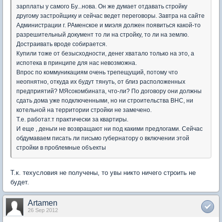
зарплаты у самого Бу...нова. Он же думает отдавать стройку
другому застройщику и сейчас ведет переговоры. Завтра на сайте
Администрации г. РАменское и миэля должен появиться какой-то
разрешительный документ то ли на стройку, то ли на землю.
Достраивать вроде собирается.
Купили тоже от безысходности, денег хватало только на это, а
испотека в принципе для нас невозможна.
Впрос по коммуникациям очень трепещущий, потому что
неопнятно, откуда их будут тянуть, от близ расположенных
предприятий? МЯсокомбината, что-ли? По договору они должны
сдать дома уже подключенными, но ни строительства ВНС, ни
котельной на территории стройки не замечено.
Т.е. работат.т практически за квартиры.
И еще , деньги не возвращают ни под какими предлогами. Сейчас
обдумаваем писать ли письмо губернатору о включении этой
стройки в проблемные объекты
Т.к. техусловия не получены, то увы никто ничего строить не
будет.
Artamen
26 Sep 2012