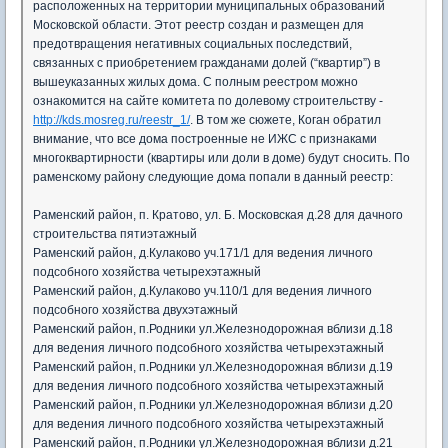
расположенных на территории муниципальных образований
Московской области. Этот реестр создан и размещен для
предотвращения негативных социальных последствий,
связанных с приобретением гражданами долей (“квартир”) в
вышеуказанных жилых дома. С полным реестром можно
ознакомится на сайте комитета по долевому строительству -
http://kds.mosreg.ru/reestr_1/
. В том же сюжете, Коган обратил
внимание, что все дома построенные не ИЖС с признаками
многоквартирности (квартиры или доли в доме) будут сносить. По
раменскому району следующие дома попали в данный реестр:
Раменский район, п. Кратово, ул. Б. Московская д.28 для дачного
строительства пятиэтажный
Раменский район, д.Кулаково уч.171/1 для ведения личного
подсобного хозяйства четырехэтажный
Раменский район, д.Кулаково уч.110/1 для ведения личного
подсобного хозяйства двухэтажный
Раменский район, п.Родники ул.Железнодорожная вблизи д.18
для ведения личного подсобного хозяйства четырехэтажный
Раменский район, п.Родники ул.Железнодорожная вблизи д.19
для ведения личного подсобного хозяйства четырехэтажный
Раменский район, п.Родники ул.Железнодорожная вблизи д.20
для ведения личного подсобного хозяйства четырехэтажный
Раменский район, п.Родники ул.Железнодорожная вблизи д.21