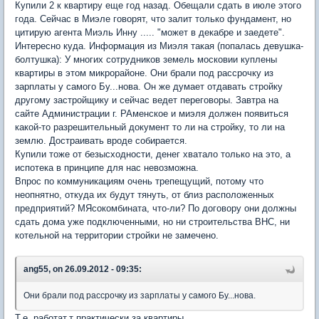
Купили 2 к квартиру еще год назад. Обещали сдать в июле этого
года. Сейчас в Миэле говорят, что залит только фундамент, но
цитирую агента Миэль Инну ..... "может в декабре и заедете".
Интересно куда. Информация из Миэля такая (попалась девушка-
болтушка): У многих сотрудников земель московии куплены
квартиры в этом микрорайоне. Они брали под рассрочку из
зарплаты у самого Бу...нова. Он же думает отдавать стройку
другому застройщику и сейчас ведет переговоры. Завтра на
сайте Администрации г. РАменское и миэля должен появиться
какой-то разрешительный документ то ли на стройку, то ли на
землю. Достраивать вроде собирается.
Купили тоже от безысходности, денег хватало только на это, а
испотека в принципе для нас невозможна.
Впрос по коммуникациям очень трепещущий, потому что
неопнятно, откуда их будут тянуть, от близ расположенных
предприятий? МЯсокомбината, что-ли? По договору они должны
сдать дома уже подключенными, но ни строительства ВНС, ни
котельной на территории стройки не замечено.
ang55, on 26.09.2012 - 09:35:
Они брали под рассрочку из зарплаты у самого Бу...нова.
Т.е. работат.т практически за квартиры.