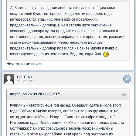
Добавлю про возвращение денег, может для потенциальных
покупателей будет интересно. Когда летом прошлого года
интересовался этим ЖК, мне в офисе предложили
предварительный договор. В нем стояла дата заключения
основного договора купли-продажи и если он не заключался в
положенное время, деньги возвращались с процентами, равными
ставке рефинансирования. Через несколько месяцев
предварительный договор появился на сайте миэля и пункт о
возвращении денег из него исчез. Видимо, случайно.
Ничего он не исчез.
dampa
26 Sep 2012
ang55, on 26.09.2012 - 09:37:
Купили 2 к квартиру еще год назад. Обещали сдать в июле этого
года. Сейчас в Миэле говорят, что залит только фундамент, но
цитирую агента Миэль Инну ..... "может в декабре и заедете".
Интересно куда. Информация из Миэля такая (попалась девушка-
болтушка): У многих сотрудников земель московии куплены
квартиры в этом микрорайоне. Они брали под рассрочку из