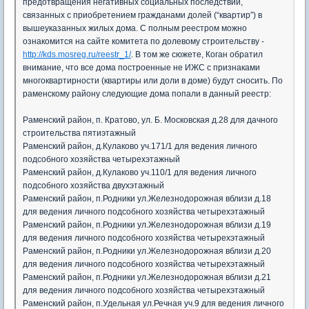
предотвращения негативных социальных последствий,
связанных с приобретением гражданами долей (“квартир”) в
вышеуказанных жилых дома. С полным реестром можно
ознакомится на сайте комитета по долевому строительству -
http://kds.mosreg.ru/reestr_1/
. В том же сюжете, Коган обратил
внимание, что все дома построенные не ИЖС с признаками
многоквартирности (квартиры или доли в доме) будут сносить. По
раменскому району следующие дома попали в данный реестр:
Раменский район, п. Кратово, ул. Б. Московская д.28 для дачного
строительства пятиэтажный
Раменский район, д.Кулаково уч.171/1 для ведения личного
подсобного хозяйства четырехэтажный
Раменский район, д.Кулаково уч.110/1 для ведения личного
подсобного хозяйства двухэтажный
Раменский район, п.Родники ул.Железнодорожная вблизи д.18
для ведения личного подсобного хозяйства четырехэтажный
Раменский район, п.Родники ул.Железнодорожная вблизи д.19
для ведения личного подсобного хозяйства четырехэтажный
Раменский район, п.Родники ул.Железнодорожная вблизи д.20
для ведения личного подсобного хозяйства четырехэтажный
Раменский район, п.Родники ул.Железнодорожная вблизи д.21
для ведения личного подсобного хозяйства четырехэтажный
Раменский район, п.Удельная ул.Речная уч.9 для ведения личного