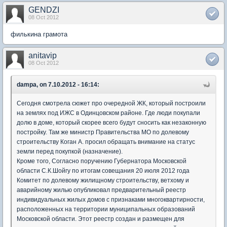
GENDZI
08 Oct 2012
филькина грамота
anitavip
08 Oct 2012
dampa, on 7.10.2012 - 16:14:
Сегодня смотрела сюжет про очередной ЖК, который построили
на землях под ИЖС в Одинцовском районе. Где люди покупали
долю в доме, который скорее всего будут сносить как незаконную
постройку. Там же министр Правительства МО по долевому
строительству Коган А. просил обращать внимание на статус
земли перед покупкой (назначение).
Кроме того, Согласно поручению Губернатора Московской
области С.К.Шойгу по итогам совещания 20 июля 2012 года
Комитет по долевому жилищному строительству, ветхому и
аварийному жилью опубликовал предварительный реестр
индивидуальных жилых домов с признаками многоквартирности,
расположенных на территории муниципальных образований
Московской области. Этот реестр создан и размещен для