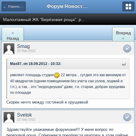
Форум Новостройки
← Раменское
Малоэтажный ЖК "Берёзoвая роща", р...
«
Вперед
Назад
»
Smag
20 Sep 2012
Max87, on 18.09.2012 - 10:32:
умиляет площадь студии
22 метра... сутдия это как минимум от
40 квадратов (одним помещением без учета сан узлов, лоджий и
т.п.), а так... это "недооднушка" даже, т.е. старая, добрая хрущевка
по площади
Скорее нечто между гостинкой и хрущевкой
Svetok
22 Sep 2012
Здравствуйте уважаемые форумчане!!! У меня вопрос по
берёзовой роще. Собираемся преобрести квартиру в этом районе