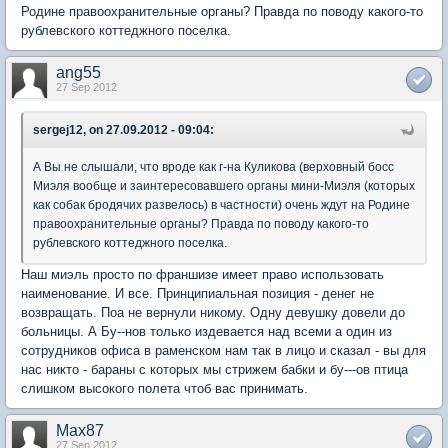
Родине правоохранительные органы? Правда по поводу какого-то
рублевского коттеджного поселка.
ang55
27 Sep 2012
sergej12, on 27.09.2012 - 09:04:
А Вы не слышали, что вроде как г-на Куликова (верховный босс
Миэля вообще и заинтересовавшего органы мини-Миэля (которых
как собак бродячих развелось) в частности) очень ждут на Родине
правоохранительные органы? Правда по поводу какого-то
рублевского коттеджного поселка.
Наш миэль просто по франшизе имеет право использовать
наименование. И все. Принципиальная позиция - денег не
возвращать. Поа не вернули никому. Одну девушку довели до
больницы. А Бу--нов только издевается над всеми а один из
сотрудников офиса в раменском нам так в лицо и сказал - вы для
нас никто - бараны с которых мы стрижем бабки и бу---ов птица
слишком высокого полета чтоб вас принимать.
Max87
27 Sep 2012