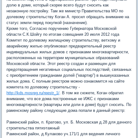
долю в доме, который скорее всего будут сносить как
незаконную постройку. Там же министр Правительства МО по
долевому строительству Коган А. просил обращать внимание на
статус земли перед покупкой (назначение).
Кроме того, Согласно поручению Губернатора Московской
области С.К.Шойгу по итогам совещания 20 июля 2012 года
Комитет по долевому жилищному строительству, ветхому и
аварийному жилью опубликовал предварительный реестр
индивидуальных жилых домов с признаками многоквартирности,
расположенных на территории муниципальных образований
Московской области. Этот реестр создан и размещен для
предотвращения негативных социальных последствий, связанных
с приобретением гражданами долей (“квартир”) в вышеуказанных
жилых дома. С полным реестром можно ознакомится на сайте
комитета по долевому строительству -
http://kds.mosreg.ru/reestr_1/
. В том же сюжете, Коган обратил
внимание, что все дома построенные не ИЖС с признаками
многоквартирности (квартиры или доли в доме) будут сносить. По
раменскому району следующие дома попали в данный реестр:
Раменский район, п. Кратово, ул. Б. Московская д.28 для дачного
строительства пятиэтажный
Раменский район, д.Кулаково уч.171/1 для ведения личного