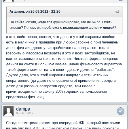
Artamen, on 26.09.2012 - 22:26:
На сайте Миэля, когда тот фукционировал, его не было. Опять
внесли? Почему же
проблема с возвращением денег у людей
?
а кто, собственно, сказал, что деньги у этой шарашки вообще
есть в наличии? в принципе при любой стройке с привлечением
денег физ.лиц денег у застройщиков на возврат нет (если
говорить о массовом возврате) и это у всех застройщиков, не
важно, лажовые они как этот или нет. Никакая фирма не хранит
деньги на счете в большом кол-ве, иначе финансового директора
такой фирмы можно гнать в шею - деньги должны "работать".
Другое дело, что у этой шарашки наврядли есть источник
оперативного (да даже не оперативного) привлечения средств
даже для разовых возвратов средств, тем более с
причитающимися по закону 20% годовых за пользование
средствами физ. лиц.
dampa
07 Oct 2012
Сегодня смотрела сюжет про очередной ЖК, который построили
на землях под ИЖС в Одинцовском районе. Где люди покупали