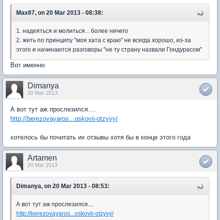
Max87, on 20 Mar 2013 - 08:38:
1. надеяться и молиться... более ничего
2. жить по принципу "моя хата с краю" не всегда хорошо, из-за
этого и начинаются разговоры "не ту страну назвали Гондурасом"
Вот именно
Dimanya
20 Mar 2013
А вот тут аж прослезился....
http://berezovayaros...oskovii-otzyvy/
хотелось бы почитать их отзывы хотя бы в конце этого года
Artamen
20 Mar 2013
Dimanya, on 20 Mar 2013 - 08:53:
А вот тут аж прослезился....
http://berezovayaros...oskovii-otzyvy/