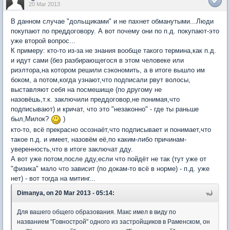
20 Mar 2013
В данном случае "дольщиками" и не пахнет обманутыми...Люди
покупают по преддоговору. А вот почему они по п.д. покупают-это
уже второй вопрос...
К примеру: кто-то из-за не знания вообще такого термина,как п.д.
и идут сами (без разбирающегося в этом человеке или
риэлтора,на котором решили сэкономить, а в итоге вышло им
боком, а потом,когда узнают,что подписали рвут волосы,
выставляют себя на посмешище (по другому не
назовёшь,т.к. заключили преддоговор,не понимая,что
подписывают) и кричат, что это "незаконно" - где ты раньше
был,Милок?
)
кто-то, всё прекрасно осознаёт,что подписывает и понимает,что
такое п.д. и имеет, назовём её,по каким-либо причинам-
уверенность,что в итоге заключат дду.
А вот уже потом,после дду,если что пойдёт не так (тут уже от
"физика" мало что зависит (по докам-то всё в норме) - п.д. уже
нет) - вот тогда на митинг...
Dimanya, on 20 Mar 2013 - 05:14:
Для вашего общего образования. Макс имел в виду по
названием "Говнострой" одного из застройщиков в Раменском, он