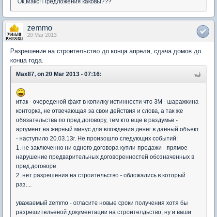
Ок,Макс! Предложения каковы???
zemmo
20 Mar 2013
Разрешение на строительство до конца апреля, сдача домов до
конца года.
Max87, on 20 Mar 2013 - 07:16:
итак - очереденой факт в копилку истинности что ЗМ - шаражкина
конторка, не отвечающая за свои действия и слова, а так же
обязательства по пред.договору, тем кто еще в раздумье -
аргумент на жирный минус для влождения денег в данный объект
- наступило 20.03.13г. Не произошло следующих событий:
1. не заключенно ни одного договора купли-продажи - прямое
нарушение предварительных договоренностей обозначенных в
пред.договоре
2. нет разрешения на строительство - обложались в который
раз....
уважаемый zemmo - огласите новые сроки получения хотя бы
разрешительеной документации на строителдьство, ну и ваши