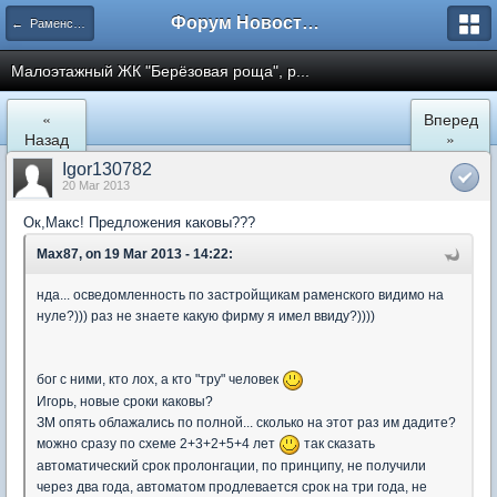
Форум Новостройки
← Раменское
Малоэтажный ЖК "Берёзoвая роща", р...
«
Вперед
Назад
»
Igor130782
20 Mar 2013
Ок,Макс! Предложения каковы???
Max87, on 19 Mar 2013 - 14:22:
нда... осведомленность по застройщикам раменского видимо на
нуле?))) раз не знаете какую фирму я имел ввиду?))))
бог с ними, кто лох, а кто "тру" человек
Игорь, новые сроки каковы?
ЗМ опять облажались по полной... сколько на этот раз им дадите?
можно сразу по схеме 2+3+2+5+4 лет
так сказать
автоматический срок пролонгации, по принципу, не получили
через два года, автоматом продлевается срок на три года, не