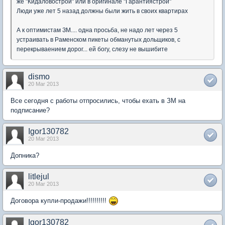
же "Кидаловострой" или в оригинале "Гарантиястрой"
Люди уже лет 5 назад должны были жить в своих квартирах
А к оптимистам ЗМ.... одна просьба, не надо лет через 5
устраивать в Раменском пикеты обманутых дольщиков, с
перекрываением дорог... ей богу, слезу не вышибите
dismo
20 Mar 2013
Все сегодня с работы отпросились, чтобы ехать в ЗМ на
подписание?
Igor130782
20 Mar 2013
Допника?
litlejul
20 Mar 2013
Договора купли-продажи!!!!!!!!!!
Igor130782