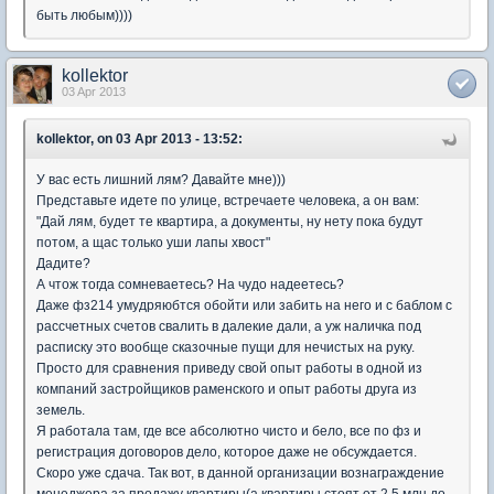
быть любым))))
kollektor
03 Apr 2013
kollektor, on 03 Apr 2013 - 13:52:
У вас есть лишний лям? Давайте мне)))
Представьте идете по улице, встречаете человека, а он вам:
"Дай лям, будет те квартира, а документы, ну нету пока будут
потом, а щас только уши лапы хвост"
Дадите?
А чтож тогда сомневаетесь? На чудо надеетесь?
Даже фз214 умудряюбтся обойти или забить на него и с баблом с
рассчетных счетов свалить в далекие дали, а уж наличка под
расписку это вообще сказочные пущи для нечистых на руку.
Просто для сравнения приведу свой опыт работы в одной из
компаний застройщиков раменского и опыт работы друга из
земель.
Я работала там, где все абсолютно чисто и бело, все по фз и
регистрация договоров дело, которое даже не обсуждается.
Скоро уже сдача. Так вот, в данной организации вознаграждение