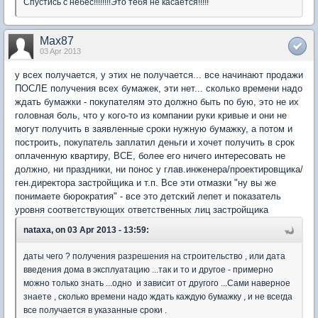
Спустись с небес!!!!!!!!Это тебя не касается!!!!!
Max87
03 Apr 2013
у всех получается, у этих не получается... все начинают продажи
ПОСЛЕ получения всех бумажек, эти нет... сколько времени надо
ждать бумажки - покупателям это должно быть по бую, это не их
головная боль, что у кого-то из компании руки кривые и они не
могут получить в заявленные сроки нужную бумажку, а потом и
построить, покупатель заплатил деньги и хочет получить в срок
оплаченную квартиру, ВСЕ, более его ничего интересовать не
должно, ни праздники, ни понос у глав.инженера/проектировщика/
ген.директора застройщика и т.п. Все эти отмазки "ну вы же
понимаете бюрократия" - все это детский лепет и показатель
уровня соответствующих ответственных лиц застройщика
nataxa, on 03 Apr 2013 - 13:59:
даты чего ? получения разрешения на строительство , или дата
введения дома в эксплуатацию ...так и то и другое - примерно
можно только знать ...одно и зависит от другого ...Сами наверное
знаете , сколько времени надо ждать каждую бумажку , и не всегда
все получается в указанные сроки .