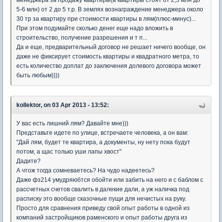
менеджера за продажу квартиры(а квартиры стоят от 2,5 млн до
5-6 млн) от 2 до 5 т.р. В землях вознаграждение менеджера около
30 тр за квартиру при стоимости квартиры в лям(плюс-минус)...
При этом подумайте сколько денег еще надо вложить в
строительство, получение разрешения и т п...
Да и еще, предварительный договор не решает ничего вообще, он
даже не фиксирует стоимость квартиры и квадратного метра, то
есть количество доплат до заключения долевого договора может
быть любым))))
kollektor, on 03 Apr 2013 - 13:52:
У вас есть лишний лям? Давайте мне)))
Представьте идете по улице, встречаете человека, а он вам:
"Дай лям, будет те квартира, а документы, ну нету пока будут
потом, а щас только уши лапы хвост"
Дадите?
А чтож тогда сомневаетесь? На чудо надеетесь?
Даже фз214 умудряюбтся обойти или забить на него и с баблом с
рассчетных счетов свалить в далекие дали, а уж наличка под
расписку это вообще сказочные пущи для нечистых на руку.
Просто для сравнения приведу свой опыт работы в одной из
компаний застройщиков раменского и опыт работы друга из