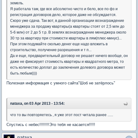
земель.
Я работала там, где все абсолютно чисто и бело, все по фз и
регистрация договоров дело, которое даже не обсуждается.
Скоро уже сдача. Так вот, в данной организации вознаграждение
менеджера за продажу квартиры(а квартиры стоят от 2,5 млн до
5-6 млн) от 2 до 5 т.р. В землях вознаграждение менеджера около
30 тр за квартиру при стоимости квартиры в лям(плюс-минус)...
При этом подумайте сколько денег еще надо вложить в
строительство, получение разрешения и т п...
Да и еще, предварительный договор не решает ничего вообще, он
даже не фиксирует стоимость квартиры и квадратного метра, то
есть количество доплат до заключения долевого договора может
быть любым))))
Полезная информация с умного сайта"Шоб не затёрлось"
nataxa, on 03 Apr 2013 - 13:54:
что то вы повторяетесь , я уже этот пост читала ранее ......
Спустись с небес!!!!!!!!Это тебя не касается!!!!!
nataxa