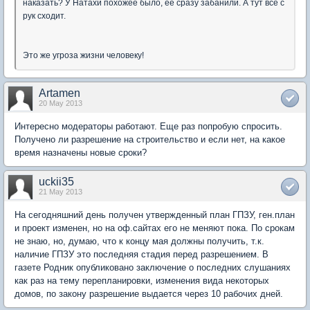
наказать? У Натахи похожее было, её сразу забанили. А тут всё с
рук сходит.
Это же угроза жизни человеку!
Artamen
20 May 2013
Интересно модераторы работают. Еще раз попробую спросить.
Получено ли разрешение на строительство и если нет, на какое
время назначены новые сроки?
uckii35
21 May 2013
На сегодняшний день получен утвержденный план ГПЗУ, ген.план
и проект изменен, но на оф.сайтах его не меняют пока. По срокам
не знаю, но, думаю, что к концу мая должны получить, т.к.
наличие ГПЗУ это последняя стадия перед разрешением. В
газете Родник опубликовано заключение о последних слушаниях
как раз на тему перепланировки, изменения вида некоторых
домов, по закону разрешение выдается через 10 рабочих дней.