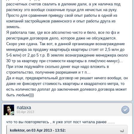
рассчетных счетов свалить в далекие дали, а уж наличка под
расписку это вообще сказочные пущи для нечистых на руку.
Просто для сравнения приведу свой опыт работы в одной из
компаний застройщиков раменского и опыт работы друга из
земель.
Я работала там, где все абсолютно чисто и бело, все по фз и
регистрация договоров дело, которое даже не обсуждается.
Скоро уже сдача. Так вот, в данной организации вознаграждение
менеджера за продажу квартиры(а квартиры стоят от 2,5 млн до
5-6 млн) от 2 до 5 т.р. В землях вознаграждение менеджера около
30 тр за квартиру при стоимости квартиры в лям(плюс-минус)...
При этом подумайте сколько денег еще надо вложить в
строительство, получение разрешения и т п...
Да и еще, предварительный договор не решает ничего вообще, он
даже не фиксирует стоимость квартиры и квадратного метра, то
есть количество доплат до заключения долевого договора может
быть любым))))
nataxa
03 Apr 2013
что то вы повторяетесь , я уже этот пост читала ранее ......
kollektor, on 03 Apr 2013 - 13:52: