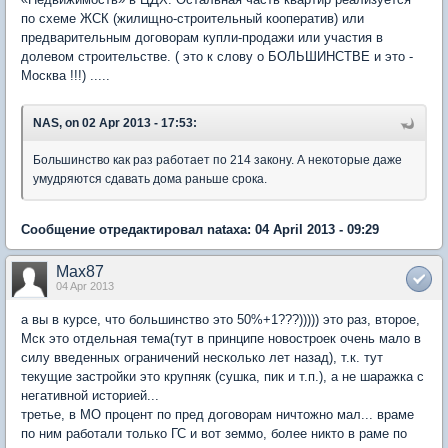
по схеме ЖСК (жилищно-строительный кооператив) или
предварительным договорам купли-продажи или участия в
долевом строительстве. ( это к слову о БОЛЬШИНСТВЕ и это -
Москва !!!) .....
NAS, on 02 Apr 2013 - 17:53:
Большинство как раз работает по 214 закону. А некоторые даже
умудряются сдавать дома раньше срока.
Сообщение отредактировал nataxa: 04 April 2013 - 09:29
Max87
04 Apr 2013
а вы в курсе, что большинство это 50%+1???))))) это раз, второе,
Мск это отдельная тема(тут в принципе новостроек очень мало в
силу введенных ограничений несколько лет назад), т.к. тут
текущие застройки это крупняк (сушка, пик и т.п.), а не шаражка с
негативной историей...
третье, в МО процент по пред договорам ничтожно мал... враме
по ним работали только ГС и вот земмо, более никто в раме по