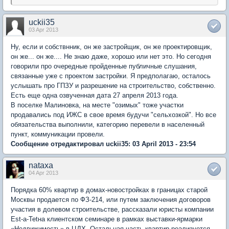
uckii35
03 Apr 2013
Ну, если и собствнник, он же застройщик, он же проектировщик,
он же... он же.... Не знаю даже, хорошо или нет это. Но сегодня
говорили про очередные пройденные публичные слушания,
связанные уже с проектом застройки. Я предполагаю, осталось
услышать про ГПЗУ и разрешение на строительство, собственно.
Есть еще одна озвученная дата 27 апреля 2013 года.
В поселке Малиновка, на месте "озимых" тоже участки
продавались под ИЖС в свое время будучи "сельхозкой". Но все
обязательства выполнили, категорию перевели в населенный
пункт, коммуникации провели.
Сообщение отредактировал uckii35: 03 April 2013 - 23:54
nataxa
04 Apr 2013
Порядка 60% квартир в домах-новостройках в границах старой
Москвы продается по ФЗ-214, или путем заключения договоров
участия в долевом строительстве, рассказали юристы компании
Est-a-Tetна клиентском семинаре в рамках выставки-ярмарки
«Недвижимость» в ЦДХ. Остальная часть квартир реализуется