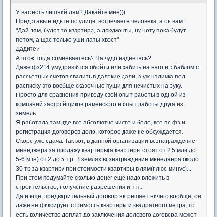
У вас есть лишний лям? Давайте мне)))
Представьте идете по улице, встречаете человека, а он вам:
"Дай лям, будет те квартира, а документы, ну нету пока будут
потом, а щас только уши лапы хвост"
Дадите?
А чтож тогда сомневаетесь? На чудо надеетесь?
Даже фз214 умудряюбтся обойти или забить на него и с баблом с
рассчетных счетов свалить в далекие дали, а уж наличка под
расписку это вообще сказочные пущи для нечистых на руку.
Просто для сравнения приведу свой опыт работы в одной из
компаний застройщиков раменского и опыт работы друга из
земель.
Я работала там, где все абсолютно чисто и бело, все по фз и
регистрация договоров дело, которое даже не обсуждается.
Скоро уже сдача. Так вот, в данной организации вознаграждение
менеджера за продажу квартиры(а квартиры стоят от 2,5 млн до
5-6 млн) от 2 до 5 т.р. В землях вознаграждение менеджера около
30 тр за квартиру при стоимости квартиры в лям(плюс-минус)...
При этом подумайте сколько денег еще надо вложить в
строительство, получение разрешения и т п...
Да и еще, предварительный договор не решает ничего вообще, он
даже не фиксирует стоимость квартиры и квадратного метра, то
есть количество доплат до заключения долевого договора может