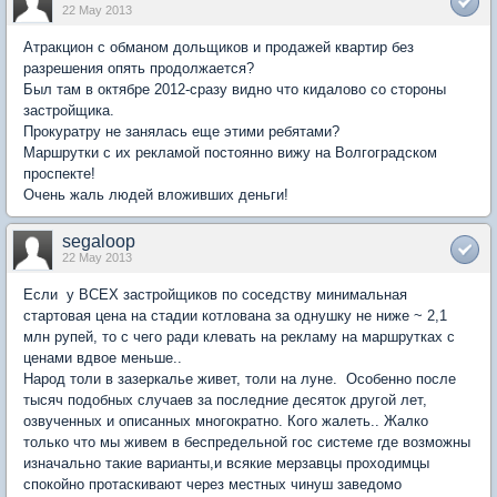
22 May 2013
Атракцион с обманом дольщиков и продажей квартир без
разрешения опять продолжается?
Был там в октябре 2012-сразу видно что кидалово со стороны
застройщика.
Прокуратру не занялась еще этими ребятами?
Маршрутки с их рекламой постоянно вижу на Волгоградском
проспекте!
Очень жаль людей вложивших деньги!
segaloop
22 May 2013
Если у ВСЕХ застройщиков по соседству минимальная
стартовая цена на стадии котлована за однушку не ниже ~ 2,1
млн рупей, то с чего ради клевать на рекламу на маршрутках с
ценами вдвое меньше..
Народ толи в зазеркалье живет, толи на луне. Особенно после
тысяч подобных случаев за последние десяток другой лет,
озвученных и описанных многократно. Кого жалеть.. Жалко
только что мы живем в беспредельной гос системе где возможны
изначально такие варианты,и всякие мерзавцы проходимцы
спокойно протаскивают через местных чинуш заведомо