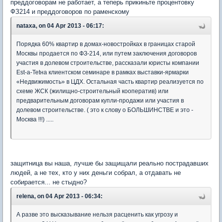
преддоговорам не работает, а теперь прикиньте процентовку
ФЗ214 и преддоговоров по раменскому
nataxa, on 04 Apr 2013 - 06:17:
Порядка 60% квартир в домах-новостройках в границах старой
Москвы продается по ФЗ-214, или путем заключения договоров
участия в долевом строительстве, рассказали юристы компании
Est-a-Tetна клиентском семинаре в рамках выставки-ярмарки
«Недвижимость» в ЦДХ. Остальная часть квартир реализуется по
схеме ЖСК (жилищно-строительный кооператив) или
предварительным договорам купли-продажи или участия в
долевом строительстве. ( это к слову о БОЛЬШИНСТВЕ и это -
Москва !!!) .....
защитница вы наша, лучше бы защищали реально пострадавших
людей, а не тех, кто у них деньги собрал, а отдавать не
собирается... не стыдно?
relena, on 04 Apr 2013 - 06:34:
А разве это высказывание нельзя расценить как угрозу и