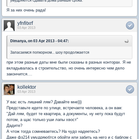
умудряются сдавать дома раньше срока.
Я за них очень рада!
yfnfitxrf
03 Apr 2013
Dimanya, on 03 Apr 2013 - 04:47:
Запасаемся попкорном... шоу продолжается
при этом разные даты мне были сказаны в разных конторах. Я не
вкладывалась в строительство, но очень интересно чем дело
закончится....
kollektor
03 Apr 2013
У вас есть лишний лям? Давайте мне)))
Представьте идете по улице, встречаете человека, а он вам:
"Дай лям, будет те квартира, а документы, ну нету пока будут
потом, а щас только уши лапы хвост"
Дадите?
А чтож тогда сомневаетесь? На чудо надеетесь?
Даже фз214 умудряюбтся обойти или забить на него и с баблом с