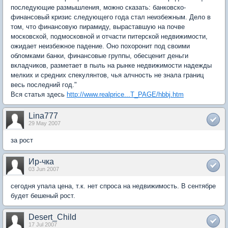
последующие размышления, можно сказать: банковско-
финансовый кризис следующего года стал неизбежным. Дело в
том, что финансовую пирамиду, выраставшую на почве
московской, подмосковной и отчасти питерской недвижимости,
ожидает неизбежное падение. Оно похоронит под своими
обломками банки, финансовые группы, обесценит деньги
вкладчиков, разметает в пыль на рынке недвижимости надежды
мелких и средних спекулянтов, чья алчность не знала границ
весь последний год."
Вся статья здесь
http://www.realprice...T_PAGE/hbbj.htm
Lina777
29 May 2007
за рост
Ир-чка
03 Jun 2007
сегодня упала цена, т.к. нет спроса на недвижимость. В сентябре
будет бешеный рост.
Desert_Child
17 Jul 2007