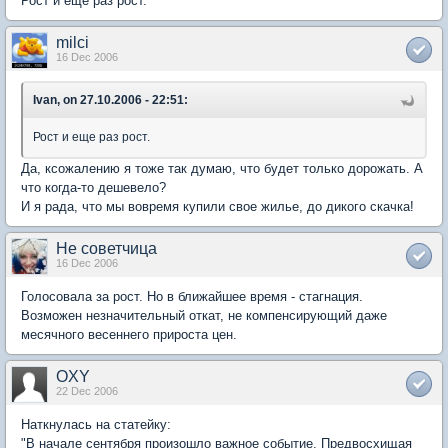
Рост и еще раз рост.
milci
16 Dec 2006
Ivan, on 27.10.2006 - 22:51:
Рост и еще раз рост.
Да, ксожалению я тоже так думаю, что будет только дорожать. А
что когда-то дешевело?
И я рада, что мы вовремя купили свое жилье, до дикого скачка!
Не советчица
16 Dec 2006
Голосовала за рост. Но в ближайшее время - стагнация.
Возможен незначительный откат, не компенсирующий даже
месячного весеннего прироста цен.
OXY
22 Dec 2006
Наткнулась на статейку:
"В начале сентября произошло важное событие. Предвосхищая