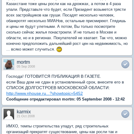
Казахстане тоже цены росли как на дрожжах, а потом в 4 раза
упали. Представьте что будет, если Президент возьмется трясти
всех застройщиков как груши. Посадят несколько человек,
обанкротят несколько МИАНов, остальные присмиреют. Глядишь
и цены не будут улетными. А потом, Вы только посмотрите
сколько сейчас жилья понастроили. И не только в Москве и
области, но и в регионах. Покупателей не хватает. Так что, можно
конечно предположить дальнейший рост цен на недвижимость, но
... всяко может случиться.
mortm
05 Sep 2008
Господа! ГОТОВИТСЯ ПУБЛИКАЦИЯ В ГАЗЕТЕ.
если Ваш дом не сдан в установленный срок, внесите его в
СПИСОК ДОЛГОСТРОЕВ МОСКОВСКОЙ ОБЛАСТИ:
http://www.nhouse.ru...?showtopic=5452
Сообщение отредактировал mortm: 05 September 2008 - 12:42
karmix
21 Oct 2008
ИМХО, темпы строительства упадут, ряд строительных
организаций прекратят существование, цены как росли так и