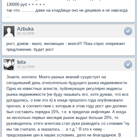
130000 руб + + + + +
так что ........... даже на кладбище оно не дешевое и не навсегда
...
Azbuka
03 Jul 2008
рост, домов - мало, желающих - много!!! Пока спрос опережает
предложение, будет рост
felix
31 Jul 2008
Знаете, коллеги. Много разных мнений сущестует на
сегодняшний день относительно будущего рынка недвижимости.
Одно из известных агенств, публикующих регулярно индексы
рынка недвижимости (не буду называть его, хотя думаю, что все
догадались, о ком это я) в конце прошлого года опубликовало
прогноз, в соответствии с которым в этом году рост цен должен
был составить порядка 15%, т.е. в пределах инфляции. А когда
за несколько первых месяцев рынок выдал больше 20%, то
руководитель этого агентсва стал руки разводить со словами "ну
мы так считали, а оказалось ... и т.д." Я это к чему -
предсказание цен в наших условиях, дело не благодарное. В