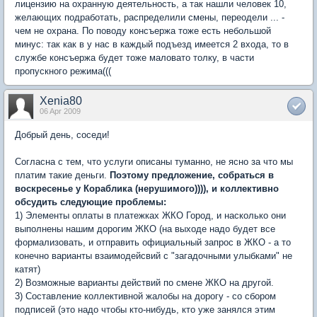
лицензию на охранную деятельность, а так нашли человек 10,
желающих подработать, распределили смены, переодели ... -
чем не охрана. По поводу консъержа тоже есть небольшой
минус: так как в у нас в каждый подъезд имеется 2 входа, то в
службе консъержа будет тоже маловато толку, в части
пропускного режима(((
Xenia80
06 Apr 2009
Добрый день, соседи!
Согласна с тем, что услуги описаны туманно, не ясно за что мы
платим такие деньги.
Поэтому предложение, собраться в
воскресенье у Кораблика (нерушимого)))), и коллективно
обсудить следующие проблемы:
1) Элементы оплаты в платежках ЖКО Город, и насколько они
выполнены нашим дорогим ЖКО (на выходе надо будет все
формализовать, и отправить официальный запрос в ЖКО - а то
конечно варианты взаимодейсвий с "загадочными улыбками" не
катят)
2) Возможные варианты действий по смене ЖКО на другой.
3) Составление коллективной жалобы на дорогу - со сбором
подписей (это надо чтобы кто-нибудь, кто уже занялся этим