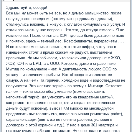
Здравствуйте, соседи!
Все мы, ну может быть не все, но я думаю большинство, после
полугодового неведения (потому как предоплату сделали),
столкнулись наконец, в живую, с оплатой коммунальных услуг. И
стали возникать у нас вопросы. Что это, да откуда взялось. Я не
исключение. После оплаты в КЭЧ, где все было достаточно ясно
и понятно, здесь – темный лес. Коэффициенты, перерасчеты … .
И не хочется мне никак верить, что такие цифры, что у нас в
извещениях стоят и прямо скажем не радуют, выставлены
правильно. Но мы забываем, что заключили договор не с ЖКО,
ЖЭУ, КЭЧ или ЕРЦ, а с ООО. Которого, даже в справочнике
Мытищ по коммуналке - нет. А деятельность любого ООО по
уставу – извлечение прибыли. Вот «Город» и извлекает ее
самую. А на чем? На горячей, холодной воде и водоотведении не
получается. Это жесткие тарифы по всему г. Мытищи. Остается
на чем – техническое обслуживание (можно выставить
непонятный тариф, да умножить его на квадратные метры),
кап.ремонт (не вполне понятно, как и когда эти накопленные
деньги будут освоены), вывоз ГКМ (можно на месяц-другой
продолжить выставлять его, после окончания ремонтных работ),
охрана-консьерж (опять же не понятны расчеты, условия в
договорах с этой охраной и т.д.). У нас в доме 361 квартира и
поэтому суммы набегают не малые. Ну ясно, налоги, зарплата,