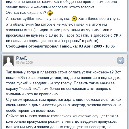
видно и не слышно, кроме как в обеденное время - там весело
звенят ложки и женскими голосами кто-то говорит.
Это так нас охраняют?
А насчет субботника - глупая шутка.
Хотя более всего глупы
эти объявления (на которые не жалеют клея и в итоге им
заляпаны стены) с идиотскими рисунками из мультильмов и
просьбами не шуметь с 13 до 16 часов (кстати, в договоре с УК я
не нашла информации про эти "перерывы" в работе)
Сообщение отредактировал Танюшка: 03 April 2009 - 18:36
PavD
03 Apr 2009
Так почему тогда в платежке стоит оплата услуг консъержа? Вот
после 50%-го заселения домов, когда они появятся в подъездах,
тогда пускай и вводили бы эту графу. Платить такие бабки за
охрану "кораблика", тем более не согласовав этот вопрос с
жильцами - это не правильно.
С учетом кризиса, нам придется ждать еще нескоько лет, так как
очень много в доме инвестиционных квартир, хозяева которых не
особо торопятся вселяться.
Сейчас во многих жилых комплексах консъержи осуществляют
контрольно пропускной режим, вплоть до введения пропусков,
или как минимум записи данных входящего из паспорта, не