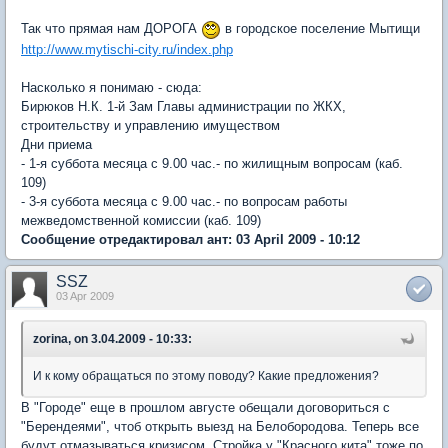
Так что прямая нам ДОРОГА
в городское поселение Мытищи
http://www.mytischi-city.ru/index.php
Насколько я понимаю - сюда:
Бирюков Н.К. 1-й Зам Главы администрации по ЖКХ,
строительству и управлению имуществом
Дни приема
- 1-я суббота месяца с 9.00 час.- по жилищным вопросам (каб.
109)
- 3-я суббота месяца с 9.00 час.- по вопросам работы
межведомственной комиссии (каб. 109)
Сообщение отредактировал ант: 03 April 2009 - 10:12
SSZ
03 Apr 2009
zorina, on 3.04.2009 - 10:33:
И к кому обращаться по этому поводу? Какие предложения?
В "Городе" еще в прошлом августе обещали договориться с
"Берендеями", чтоб открыть выезд на Белобородова. Теперь все
будут отмазываться кризисом. Стройка у "Красного кита" тоже по