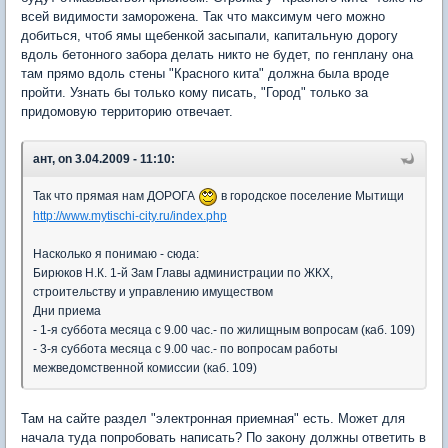
всей видимости заморожена. Так что максимум чего можно
добиться, чтоб ямы щебенкой засыпали, капитальную дорогу
вдоль бетонного забора делать никто не будет, по генплану она
там прямо вдоль стены "Красного кита" должна была вроде
пройти. Узнать бы только кому писать, "Город" только за
придомовую территорию отвечает.
ант, on 3.04.2009 - 11:10:
Так что прямая нам ДОРОГА
в городское поселение Мытищи
http://www.mytischi-city.ru/index.php
Насколько я понимаю - сюда:
Бирюков Н.К. 1-й Зам Главы администрации по ЖКХ,
строительству и управлению имуществом
Дни приема
- 1-я суббота месяца с 9.00 час.- по жилищным вопросам (каб. 109)
- 3-я суббота месяца с 9.00 час.- по вопросам работы
межведомственной комиссии (каб. 109)
Там на сайте раздел "электронная приемная" есть. Может для
начала туда попробовать написать? По закону должны ответить в