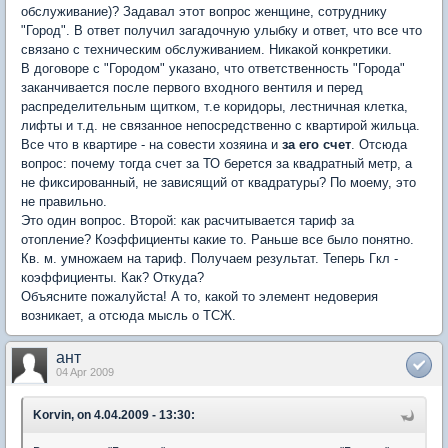
обслуживание)? Задавал этот вопрос женщине, сотруднику
"Город". В ответ получил загадочную улыбку и ответ, что все что
связано с техническим обслуживанием. Никакой конкретики.
В договоре с "Городом" указано, что ответственность "Города"
заканчивается после первого входного вентиля и перед
распределительным щитком, т.е коридоры, лестничная клетка,
лифты и т.д. не связанное непосредственно с квартирой жильца.
Все что в квартире - на совести хозяина и
за его счет
. Отсюда
вопрос: почему тогда счет за ТО берется за квадратный метр, а
не фиксированный, не зависящий от квадратуры? По моему, это
не правильно.
Это один вопрос. Второй: как расчитывается тариф за
отопление? Коэффициенты какие то. Раньше все было понятно.
Кв. м. умножаем на тариф. Получаем результат. Теперь Гкл -
коэффициенты. Как? Откуда?
Объясните пожалуйста! А то, какой то элемент недоверия
возникает, а отсюда мысль о ТСЖ.
ант
04 Apr 2009
Korvin, on 4.04.2009 - 13:30: