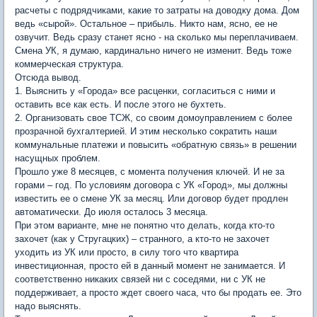
расчеты с подрядчиками, какие то затраты на доводку дома. Дом
ведь «сырой». Остальное – прибыль. Никто нам, ясно, ее не
озвучит. Ведь сразу станет ясно - на сколько мы переплачиваем.
Смена УК, я думаю, кардинально ничего не изменит. Ведь тоже
коммерческая структура.
Отсюда вывод.
1. Выяснить у «Города» все расценки, согласиться с ними и
оставить все как есть. И после этого не бухтеть.
2. Организовать свое ТСЖ, со своим домоуправлением с более
прозрачной бухгалтерией. И этим несколько сократить наши
коммунальные платежи и повысить «обратную связь» в решении
насущных проблем.
Прошло уже 8 месяцев, с момента получения ключей. И не за
горами – год. По условиям договора с УК «Город», мы должны
известить ее о смене УК за месяц. Или договор будет продлен
автоматически. До июля осталось 3 месяца.
При этом варианте, мне не понятно что делать, когда кто-то
захочет (как у Стругацких) – странного, а кто-то не захочет
уходить из УК или просто, в силу того что квартира
инвестиционная, просто ей в данный момент не занимается. И
соответственно никаких связей ни с соседями, ни с УК не
поддерживает, а просто ждет своего часа, что бы продать ее. Это
надо выяснять.