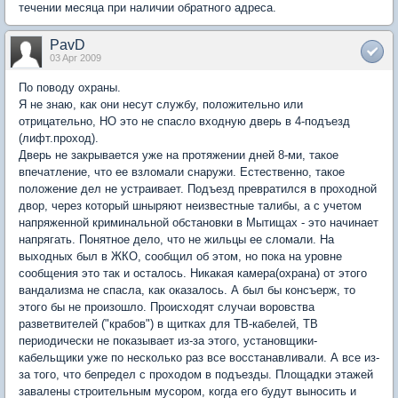
течении месяца при наличии обратного адреса.
PavD
03 Apr 2009
По поводу охраны.
Я не знаю, как они несут службу, положительно или
отрицательно, НО это не спасло входную дверь в 4-подъезд
(лифт.проход).
Дверь не закрывается уже на протяжении дней 8-ми, такое
впечатление, что ее взломали снаружи. Естественно, такое
положение дел не устраивает. Подъезд превратился в проходной
двор, через который шныряют неизвестные талибы, а с учетом
напряженной криминальной обстановки в Мытищах - это начинает
напрягать. Понятное дело, что не жильцы ее сломали. На
выходных был в ЖКО, сообщил об этом, но пока на уровне
сообщения это так и осталось. Никакая камера(охрана) от этого
вандализма не спасла, как оказалось. А был бы консъерж, то
этого бы не произошло. Происходят случаи воровства
разветвителей ("крабов") в щитках для ТВ-кабелей, ТВ
периодически не показывает из-за этого, установщики-
кабельщики уже по несколько раз все восстанавливали. А все из-
за того, что бепредел с проходом в подъезды. Площадки этажей
завалены строительным мусором, когда его будут выносить и