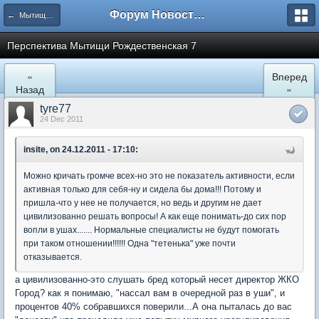
Форум Новостройки
← Мытищи, Рождественская 7
Перспектива Мытищи Рождественская 7
«
Вперед
Назад
»
tyre77
24 Dec 2011
insite, on 24.12.2011 - 17:10:
Можно кричать громче всех-но это не показатель активности, если
активная только для себя-ну и сидела бы дома!!! Потому и
пришла-что у нее не получается, но ведь и другим не дает
цивилизованно решать вопросы! А как еще понимать-до сих пор
вопли в ушах....... Нормальные специалисты не будут помогать
при таком отношении!!!!!! Одна "тетенька" уже почти
отказывается.
а цивилизованно-это слушать бред который несет директор ЖКО
Город? как я понимаю, "нассал вам в очередной раз в уши", и
процентов 40% собравшихся поверили...А она пыталась до вас