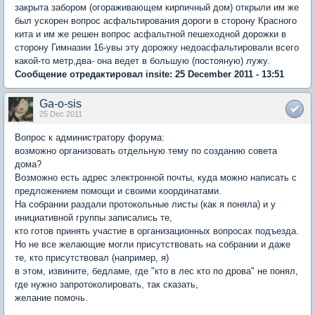
закрыта забором (огораживающем кирпичный дом) открыли им же
был ускорен вопрос асфальтирования дороги в сторону Красного
кита и им же решен вопрос асфальтной пешеходной дорожки в
сторону Гимназии 16-увы эту дорожку недоасфальтировали всего
какой-то метр,два- она ведет в большую (постояную) лужу.
Сообщение отредактировал insite: 25 December 2011 - 13:51
Ga-o-sis
25 Dec 2011
Вопрос к администратору форума:
возможно организовать отдельную тему по созданию совета
дома?
Возможно есть адрес электронной почты, куда можно написать с
предложением помощи и своими координатами.
На собрании раздали протокольные листы (как я поняла) и у
инициативной группы записались те,
кто готов принять участие в организационных вопросах подъезда.
Но не все желающие могли присутствовать на собрании и даже
те, кто присутствовал (например, я)
в этом, извините, бедламе, где "кто в лес кто по дрова" не понял,
где нужно запротоколировать, так сказать,
желание помочь.