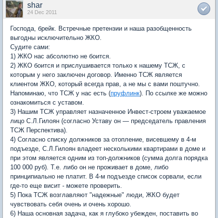
shar
24 Dec 2011
Господа, брейк. Встречные претензии и наша разобщенность
выгодны исключительно ЖКО.
Судите сами:
1) ЖКО нас абсолютно не боится.
2) ЖКО боится и прислушивается только к нашему ТСЖ, с
которым у него заключен договор. Именно ТСЖ является
клиентом ЖКО, который всегда прав, а не мы с вами поштучно.
Напоминаю, что ТСЖ у нас есть (
пруфлинк
). По ссылке же можно
ознакомиться с уставом.
3) Нашим ТСЖ управляет назначенное Инвест-строем уважаемое
лицо С.Л.Гилоян (согласно Уставу он — председатель правления
ТСЖ Перспектива).
4) Согласно списку должников за отопление, висевшему в 4-м
подъезде, С.Л.Гилоян владеет несколькими квартирами в доме и
при этом является одним из топ-должников (сумма долга порядка
100 000 руб). Т.е. либо он не проживает в доме, либо
принципиально не платит. В 4-м подъезде список сорвали, если
где-то еще висит - можете проверить.
5) Пока ТСЖ возглавляют "надежные" люди, ЖКО будет
чувствовать себя очень и очень хорошо.
6) Наша основная задача, как я глубоко убежден, поставить во