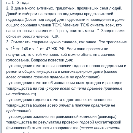
на 1 - 2 года.
2.
В доме много активных, грамотных, проявивших себя людей.
Давайте изберем на сходах по подъездам представителей
подъезда (Совет подъезда) для подготовки и проведения в доме
общего собрания членов ТСЖ. Членами ТСЖ считать всех, кто
напишет новые заявления: "прошу считать меня...". Заодно сами
обновим реестр членов ТСЖ.
3. Объявлять собрание нужно сначала, как очное. Это требование
1
ч. 1
ст. 146 и ч. 1 ст. 47 ЖК РФ. Если очно провести не
получится, то с той же повесткой можно объявлять заочное
голосование. Вопросы повестки дня:
- утверждение отчета о выполнении годового плана содержания и
ремонта общего имущества в многоквартирном доме (
скорее
всего отчета прежнее правление не представит
)
- утверждение отчетов об исполнении смет доходов и расходов
товарищества на год (
скорее всего отчета прежнее правление
не представит
)
- утверждение годового отчета о деятельности правления
товарищества (
скорее всего отчета прежнее правление не
представит
)
- утверждение заключения ревизионной комиссии (ревизора)
товарищества по результатам проверки годовой бухгалтерской
(финансовой) отчетности товарищества (
скорее всего отчета