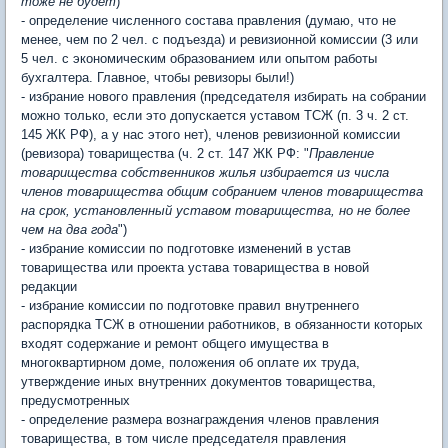
тоже не будет
)
- определение численного состава правления (думаю, что не
менее, чем по 2 чел. с подъезда) и ревизионной комиссии (3 или
5 чел. с экономическим образованием или опытом работы
бухгалтера. Главное, чтобы ревизоры были!)
- избрание нового правления (председателя избирать на собрании
можно только, если это допускается уставом ТСЖ (п. 3 ч. 2 ст.
145 ЖК РФ), а у нас этого нет), членов ревизионной комиссии
(ревизора) товарищества (ч. 2 ст. 147 ЖК РФ: "
Правление
товарищества собственников жилья избирается из числа
членов товарищества общим собранием членов товарищества
на срок, установленный уставом товарищества, но не более
чем на два года
")
- избрание комиссии по подготовке изменений в устав
товарищества или проекта устава товарищества в новой
редакции
- избрание комиссии по подготовке правил внутреннего
распорядка ТСЖ в отношении работников, в обязанности которых
входят содержание и ремонт общего имущества в
многоквартирном доме, положения об оплате их труда,
утверждение иных внутренних документов товарищества,
предусмотренных
- определение размера вознаграждения членов правления
товарищества, в том числе председателя правления