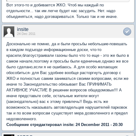
Вот этого-то и добивается ЖКО. Чтоб мы каждый по
отдельности... так им легче будет нас засудить. Нет. надо
объединяться, надо договариваться. Только так и не иначе.
insite
24 Dec 2011
Досконально не помню, да и были просьбы небольшие-повешать
в каждом подъезде информационные доски, что-то
красили,благоустраивали газоны было что то еще - это же было в
самом начале,поэтому и просьбы были еденичные,однако же все
было сделано,если я не ошибаюсь. А для особо желающих
обособиться- для Вас удобнее вообще расторгнуть договор с
ЖКО и полностью самим заниматься своими вопросами, если же
иначе то Законодательство обязывает Вас ПРИНИМАТЬ
АКТИВНОЕ УЧАСТИЕ В решении вопросов общедомовых!!! А
иначе представьте себе, остальные жители могут
(законодательно) вас к этому привлечь!! Ведь есть же
возможность наказывать автовладельцев нарушителей парковок
так и по всем вопросам существует мера дозволенного и предел
недозволенного.
Сообщение отредактировал insite: 24 December 2011 - 20:30