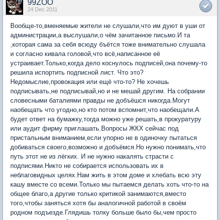
99ZOO
24 Dec 2011
Вообще-то,вменяемые жители не слушали,что им дуют в уши от
администрации,а выслушали,о чём зачитанное письмо.И та
,которая сама за себя всюду бъётся тоже внимательно слушала
и согласно кивала головой,что всё,написанное её
устраивает.Только,когда дело коснулось подписей,она почему-то
решила испортить подписной лист. Что это?
Недомыслие,провокация или ещё что-то? Не хочешь
подписывать,не подписывай,но и не мешай другим. На собрании
словесными баталиями правды не добъёшся никогда.Могут
наобещать что угодно,но кто потом вспомнит,что наобещали.А
будет ответ на бумажку,тогда можно уже решать,в прокуратуру
или аудит фирму приглашать.Вопросы ЖКХ сейчас под
пристальным вниманием,если упорно не в одиночку пытаться
добиваться своего,возможно и добъёмся.Но нужно понимать,что
путь этот не из лёгких. И не нужно накалять страсти с
подписями.Никто не собирается использовать их в
неблаговидных целях.Нам жить в этом доме и хлебать всю эту
кашу вместе со всеми.Только мы пытаемся делать хоть что-то на
общее благо,а другие только критикой занимаются,вместо
того,чтобы заняться хотя бы аналогичной работой в своём
родном подъезде.Глядишь толку больше было бы,чем просто