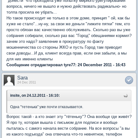
"донести" что проходила уже попытку мирного урегулирования
вопроса, ничего не вышло и нужно действовать радикально- но
толпа просила ее убрать...
Но такое происходит не только в этом доме, принцип " ой, как бы
хуже не стало"...ну-ну, за свои же деньги "лижите пятки" тем, кто
просто обязан вас качественно обслуживать. Сколько раз вы уже
собрания собирали, сколько раз вас "Город" обещаниями кормил?
зачем это надо? заявление в прокуратуру по факту
мошенничества со стороны ЖКО и пусть Город там приводит
свои доводы...И да, клиент всегда прав, если они забыли, а мы
для них именно клиенты
Сообщение отредактировал tyre77: 24 December 2011 - 16:43
Sara
24 Dec 2011
insite, on 24.12.2011 - 16:10:
Одна "тетенька" уже почти отказывается.
Вопрос такой - а кто знает эту "тётеньку"? Она вообще где живёт?
Я про ту, которая вышла с письмом для подписи и вообще
пыталась с самого начала вести собрание. На все вопросы "а вы
из какого подъезда" она отвечала что-то невнятное, телефон