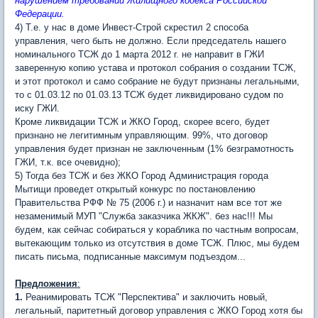
нарушением требований Жилищного кодекса Российской
Федерации.
4) Т.е. у нас в доме Инвест-Строй скрестил 2 способа
управления, чего быть не должно. Если председатель нашего
номинального ТСЖ до 1 марта 2012 г. не направит в ГЖИ
заверенную копию устава и протокол собрания о создании ТСЖ,
и этот протокол и само собрание не будут признаны легальными,
то с 01.03.12 по 01.03.13 ТСЖ будет ликвидировано судом по
иску ГЖИ.
Кроме ликвидации ТСЖ и ЖКО Город, скорее всего, будет
признано не легитимным управляющим. 99%, что договор
управления будет признан не заключенным (1% безграмотность
ГЖИ, т.к. все очевидно);
5) Тогда без ТСЖ и без ЖКО Город Администрация города
Мытищи проведет открытый конкурс по постановлению
Правительства РФФ № 75 (2006 г.) и назначит нам все тот же
незаменимый МУП "Служба заказчика ЖКЖ". без нас!!! Мы
будем, как сейчас собираться у кораблика по частным вопросам,
вытекающим только из отсутствия в доме ТСЖ. Плюс, мы будем
писать письма, подписанные максимум подъездом...
Предложения
:
1.
Реанимировать ТСЖ "Перспектива" и заключить новый,
легальный, паритетный договор управления с ЖКО Город хотя бы