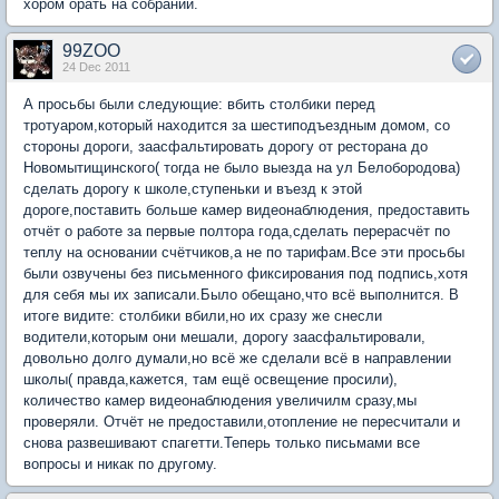
хором орать на собрании.
99ZOO
24 Dec 2011
А просьбы были следующие: вбить столбики перед
тротуаром,который находится за шестиподъездным домом, со
стороны дороги, заасфальтировать дорогу от ресторана до
Новомытищинского( тогда не было выезда на ул Белобородова)
сделать дорогу к школе,ступеньки и въезд к этой
дороге,поставить больше камер видеонаблюдения, предоставить
отчёт о работе за первые полтора года,сделать перерасчёт по
теплу на основании счётчиков,а не по тарифам.Все эти просьбы
были озвучены без письменного фиксирования под подпись,хотя
для себя мы их записали.Было обещано,что всё выполнится. В
итоге видите: столбики вбили,но их сразу же снесли
водители,которым они мешали, дорогу заасфальтировали,
довольно долго думали,но всё же сделали всё в направлении
школы( правда,кажется, там ещё освещение просили),
количество камер видеонаблюдения увеличилм сразу,мы
проверяли. Отчёт не предоставили,отопление не пересчитали и
снова развешивают спагетти.Теперь только письмами все
вопросы и никак по другому.