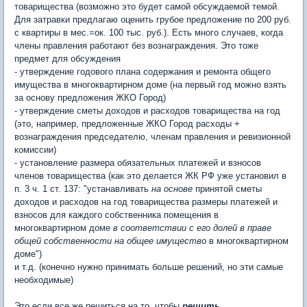
товарищества (возможно это будет самой обсуждаемой темой.
Для затравки предлагаю оценить грубое предложение по 200 руб.
с квартиры в мес.=ок. 100 тыс. руб.). Есть много случаев, когда
члены правления работают без вознаграждения. Это тоже
предмет для обсуждения
- утверждение годового плана содержания и ремонта общего
имущества в многоквартирном доме (на первый год можно взять
за основу предложения ЖКО Город)
- утверждение сметы доходов и расходов товарищества на год
(это, например, предложенные ЖКО Город расходы +
вознаграждения председателю, членам правления и ревизионной
комиссии)
- установление размера обязательных платежей и взносов
членов товарищества (как это делается ЖК РФ уже установил в
п. 3 ч. 1 ст. 137: "устанавливать
на основе
принятой сметы
доходов и расходов на год товарищества размеры платежей и
взносов для каждого собственника помещения в
многоквартирном доме
в соответствии с его долей в праве
общей собственности на общее имущество
в многоквартирном
доме")
и т.д. (конечно нужно принимать больше решений, но эти самые
необходимые)
Это если все же решиться на то, чтобы
решить