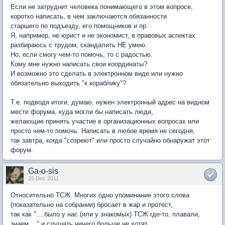
Если не затруднит человека понимающего в этом вопросе,
коротко написать, в чем заключаются обязанности
старшего по подъезду, его помощников и пр.
Я, например, не юрист и не экономист, в правовых аспектах
разбираюсь с трудом, скандалить НЕ умею.
Но, если смогу чем-то помочь, то с радостью.
Кому мне нужно написать свои координаты?
И возможно это сделать в электронном виде или нужно
обязательно выходить "к кораблику"?
Т.е. подводя итоги, думаю, нужен электронный адрес на видном
месте форума, куда могли бы написать люди,
желающие принять участие в организационных вопросах или
просто чем-то помочь. Написать в любое время не сегодня,
так завтра, когда "созреют" или просто случайно обнаружат этот
форум.
Ga-o-sis
25 Dec 2011
Относительно ТСЖ. Многих одно упоминание этого слова
(показательно на собрании) бросает в жар и протест,
так как "....было у нас (или у знакомых) ТСЖ где-то, плавали,
знаем...." и слушать ничего больше не хотят.