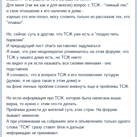
Для меня (так же как и для многих) вопрос с ТСЖ - "темный лес"
и свое отношение к его наличию в доме -
хорошо это или плохо, могу сложить только из рассказов тех, кто
"плавал".
Но, сейчас суть в другом, что ТСЖ уже есть и "поздно пить
баржоми".
И предыдущий пост shar'а заставляет задуматься.
Я знаю, что уже неоднократно упоминалось на этом форуме, что
ТСЖ у нашего дома есть, но ТСЖ никто
не видел и уж если называть все своими именами - оно
подставное.
Я сознаюсь, что в вопросе ТСЖ и его полномочиях тугодум
(думаю, я не одна такая в этом доме) и
на фоне личных проблем сложно вникнуть еще в проблемы ТСЖ.
Но если информация про ТСЖ, которая была написана выше,
верна, то нужно с этим что-то делать.
Проблема донести до жителей суть этих строк. На форуме
бывают немногие.
А при упоминании на собраниях или в объявлениях только одного
слова "ТСЖ" сразу ставят блок и дальше
информацию не принимают.