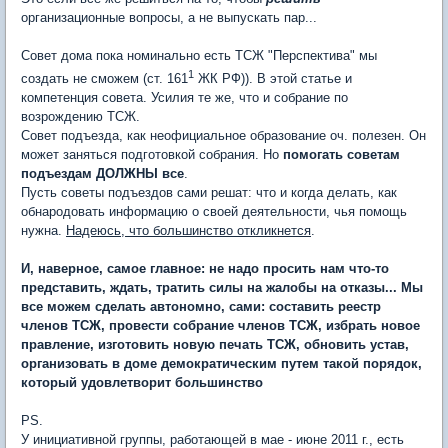
организационные вопросы, а не выпускать пар...
Совет дома пока номинально есть ТСЖ "Перспектива" мы
1
создать не сможем (ст. 161
ЖК РФ)). В этой статье и
компетенция совета. Усилия те же, что и собрание по
возрождению ТСЖ.
Совет подъезда, как неофициальное образование оч. полезен. Он
может заняться подготовкой собрания. Но
помогать советам
подъездам ДОЛЖНЫ все
.
Пусть советы подъездов сами решат: что и когда делать, как
обнародовать информацию о своей деятельности, чья помощь
нужна.
Надеюсь, что большинство откликнется
.
И, наверное, самое главное: не надо просить нам что-то
представить, ждать, тратить силы на жалобы на отказы... Мы
все можем сделать автономно, сами: составить реестр
членов ТСЖ, провести собрание членов ТСЖ, избрать новое
правление, изготовить новую печать ТСЖ, обновить устав,
организовать в доме демократическим путем такой порядок,
который удовлетворит большинство
PS.
У инициативной группы, работающей в мае - июне 2011 г., есть