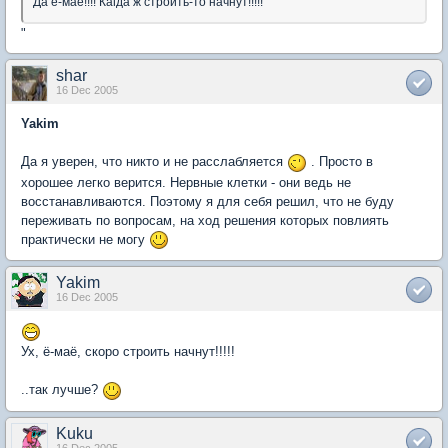
Да ё-маё!!!! Кагда ж строить-то начнут!!!!!
"
shar
16 Dec 2005
Yakim
Да я уверен, что никто и не расслабляется
. Просто в
хорошее легко верится. Нервные клетки - они ведь не
восстанавливаются. Поэтому я для себя решил, что не буду
переживать по вопросам, на ход решения которых повлиять
практически не могу
Yakim
16 Dec 2005
Ух, ё-маё, скоро строить начнут!!!!!
..так лучше?
Kuku
16 Dec 2005