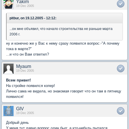
Yakim
19 Dec 2005
pitbur, on 19.12.2005 - 12:12:
...он мне объявил, что начало строительства не раньше марта
2006 г.
ну и конечно же у Вас к нему сразу появился вопрос:-"А почему
тока в марте?"
...и что он Вам ответил?
Myaum
19 Dec 2005
Всем привет!
На стройке появился копер!
Лично сама не видела, но знакомая говорит что он там в пятницу
появился!
GIV
19 Dec 2005
Добрый день
У меня тут давно вопрос один был: а кто-нибудь пытался