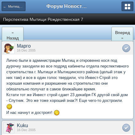
Форум Новостройки
← Мытищи, Рождественская 7
Перспектива Мытищи Рождественская 7
«
Вперед
Назад
»
Марго
16 Dec 2005
Лично были в администрации Мытищ и откровенно кося под
дурочку заходили во все подряд кабинеты отдела перспективного
строительства г. Мытищи и Мытищинского района (целый этаж у
них там) и все в один голос твердили, что Инвест-Строй это
хорошая компания и разрешение на строительство они
обязательно получат в самое ближайшее время.
Кстати тот же Инвест строй сдает 23 декабря ГК другой свой дом
- Спутник. Это же тоже хороший знак?! Еще чего-то достроили.
И нас начнут и достроят!
Kuku
16 Dec 2005