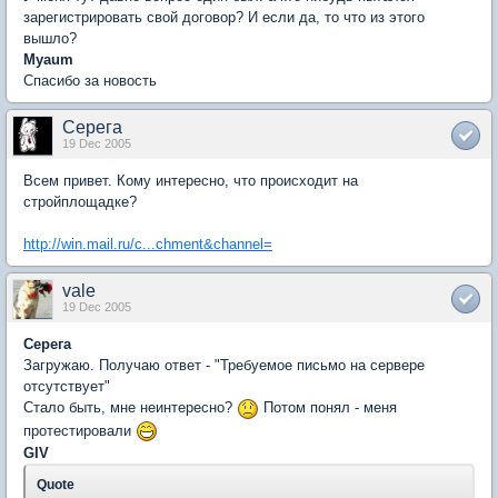
зарегистрировать свой договор? И если да, то что из этого
вышло?
Myaum
Спасибо за новость
Серега
19 Dec 2005
Всем привет. Кому интересно, что происходит на
стройплощадке?
http://win.mail.ru/c...chment&channel=
vale
19 Dec 2005
Серега
Загружаю. Получаю ответ - "Требуемое письмо на сервере
отсутствует"
Стало быть, мне неинтересно?
Потом понял - меня
протестировали
GIV
Quote