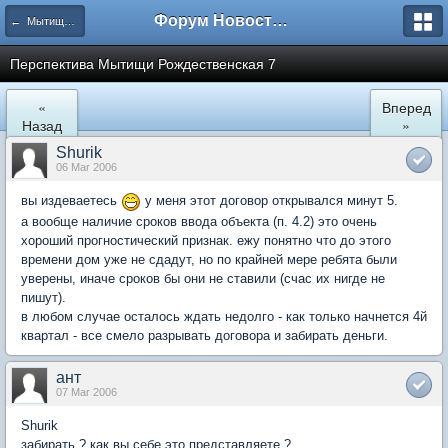
Форум Новостройки
← Мытищи, Рождественская 7
Перспектива Мытищи Рождественская 7
«
Вперед
Назад
»
Shurik
06 Mar 2006
вы издеваетесь
у меня этот договор открывался минут 5.
а вообще наличие сроков ввода объекта (п. 4.2) это очень
хороший прогностический признак. ежу понятно что до этого
времени дом уже не сдадут, но по крайней мере ребята были
уверены, иначе сроков бы они не ставили (счас их нигде не
пишут).
в любом случае осталось ждать недолго - как только начнется 4й
квартал - все смело разрывать договора и забирать деньги.
ант
07 Mar 2006
Shurik
забирать ? как вы себе это представляете ?