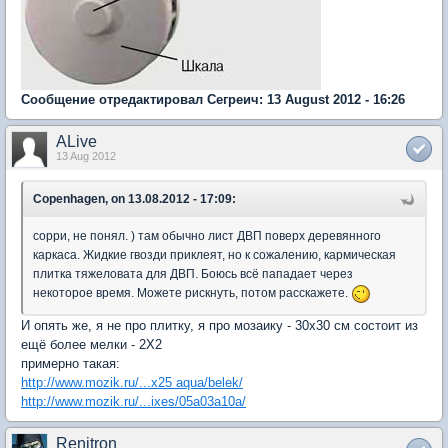
Сообщение отредактировал Сегреич: 13 August 2012 - 16:26
ALive
13 Aug 2012
Copenhagen, on 13.08.2012 - 17:09:
сорри, не понял. ) там обычно лист ДВП поверх деревянного
каркаса. Жидкие гвозди приклеят, но к сожалению, кармическая
плитка тяжеловата для ДВП. Боюсь всё пападает через
некоторое время. Можете рискнуть, потом расскажете.
И опять же, я не про плитку, я про мозаику - 30х30 см состоит из
ещё более мелки - 2Х2
примерно такая:
http://www.mozik.ru/...x25 aqua/belek/
http://www.mozik.ru/...ixes/05a03a10a/
Renitron