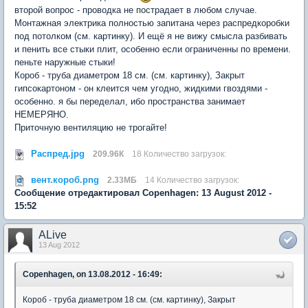
второй вопрос - проводка не пострадает в любом случае.
Монтажная электрика полностью запитана через распредкоробки
под потолком (см. картинку). И ещё я не вижу смысла разбивать
и пенить все стыки плит, особенно если ограниченны по времени.
пеньте наружные стыки!
Короб - труба диаметром 18 см. (см. картинку), Закрыт
гипсокартоном - он клеится чем угодно, жидкими гвоздями -
особенно. я бы переделал, ибо пространства занимает
НЕМЕРЯНО.
Приточную вентиляцию не трогайте!
Распред.jpg
209.96К
18 Количество загрузок:
вент.короб.png
2.33МБ
14 Количество загрузок:
Сообщение отредактировал Copenhagen: 13 August 2012 -
15:52
ALive
13 Aug 2012
Copenhagen, on 13.08.2012 - 16:49:
Короб - труба диаметром 18 см. (см. картинку), Закрыт