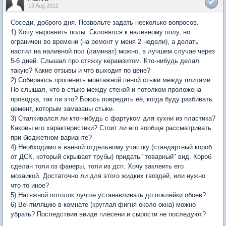
13 Aug 2012
Соседи, доброго дня. Позвольте задать несколько вопросов.
1) Хочу выровнить полы. Склонялся к наливному полу, но
ограничен во времени (на ремонт у меня 2 недели), а делать
настил на наливной пол (ламинат) можно, в лучшем случае через
5-6 дней. Слышал про стяжку керамзитом. Кто-нибудь делал
такую? Какие отзывы и что выходит по цене?
2) Собираюсь пропенить монтажной пеной стыки между плитами.
Но слышал, что в стыке между стеной и потолком проложена
проводка, так ли это? Боюсь повредить её, когда буду разбивать
цемент, которым замазаны стыки.
3) Сталкивался ли кто-нибудь с фартуком для кухни из пластика?
Каковы его характеристики? Стоит ли его вообще рассматривать
при бюджетном варианте?
4) Необходимо в ванной отдельному участку (стандартный короб
от ДСК, который скрывает трубы) придать "товарный" вид. Короб
сделан толи оз фанеры, толи из дсп. Хочу заклеить его
мозаикой. Достаточно ли для этого жидких гвоздей, или нужно
что-то иное?
5) Натяжной потолок лучше устанавливать до поклейки обоев?
6) Вентиляцию в комнате (круглая фигня около окна) можно
убрать? Последствия ввиде плесени и сырости не последуют?