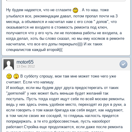
Ну будем надеется, что не сглазите
. А то наш. тоже
улыбался все, рекомендации давал, потом пропал почти на 3
месяца, а объявился и насчитал нам с его слов " допов", что
оказывается не входило в стоимость ремонта под ключ,
получается что у его чуть ли не половина работы не входила, а
когда делал, хоть бы слово сказал, но мы ему косяков в ремонте
насчитали, что все его допы перекрыло)))) И их таких
специалистов каждый второй(((
motor65
13 Dec 2012
В субботу спрошу, мои там мне может тоже чего уже
считают. Если что напишу.
И вообще, если мы будем друг друга предостерегать от таких
"деятелей" у них может быть меньше будет желаний так
поступать. Пусть тогда ходят ищут себе по всей москве ремонты.
ведь у них здесь очень удобное место, переходят из рук в руки, а
если говорить о том какая бригада как себя ведет, как надувают,
в том числе своих же соседей, то глядишь наглость придется
попридержать. а те кто добросовестные, пусть наооборот
работают.Стройка еще продолжается, если даже после ремонта