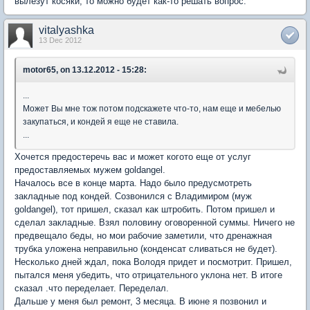
вылезут косяки, то можно будет как-то решать вопрос.
vitalyashka
13 Dec 2012
motor65, on 13.12.2012 - 15:28:
...
Может Вы мне тож потом подскажете что-то, нам еще и мебелью
закупаться, и кондей я еще не ставила.
...
Хочется предостеречь вас и может когото еще от услуг
предоставляемых мужем goldangel.
Началось все в конце марта. Надо было предусмотреть
закладные под кондей. Созвонился с Владимиром (муж
goldangel), тот пришел, сказал как штробить. Потом пришел и
сделал закладные. Взял половину оговоренной суммы. Ничего не
предвещало беды, но мои рабочие заметили, что дренажная
трубка уложена неправильно (конденсат сливаться не будет).
Несколько дней ждал, пока Володя придет и посмотрит. Пришел,
пытался меня убедить, что отрицательного уклона нет. В итоге
сказал .что переделает. Переделал.
Дальше у меня был ремонт, 3 месяца. В июне я позвонил и