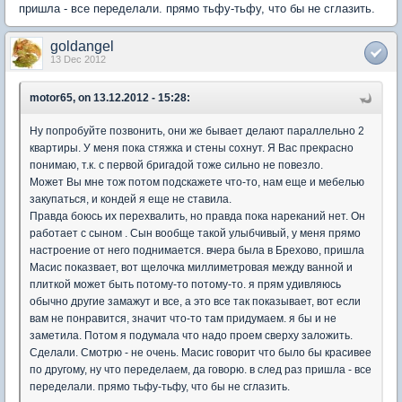
пришла - все переделали. прямо тьфу-тьфу, что бы не сглазить.
goldangel
13 Dec 2012
motor65, on 13.12.2012 - 15:28:
Ну попробуйте позвонить, они же бывает делают параллельно 2
квартиры. У меня пока стяжка и стены сохнут. Я Вас прекрасно
понимаю, т.к. с первой бригадой тоже сильно не повезло.
Может Вы мне тож потом подскажете что-то, нам еще и мебелью
закупаться, и кондей я еще не ставила.
Правда боюсь их перехвалить, но правда пока нареканий нет. Он
работает с сыном . Сын вообще такой улыбчивый, у меня прямо
настроение от него поднимается. вчера была в Брехово, пришла
Масис показвает, вот щелочка миллиметровая между ванной и
плиткой может быть потому-то потому-то. я прям удивляюсь
обычно другие замажут и все, а это все так показывает, вот если
вам не понравится, значит что-то там придумаем. я бы и не
заметила. Потом я подумала что надо проем сверху заложить.
Сделали. Смотрю - не очень. Масис говорит что было бы красивее
по другому, ну что переделаем, да говорю. в след раз пришла - все
переделали. прямо тьфу-тьфу, что бы не сглазить.