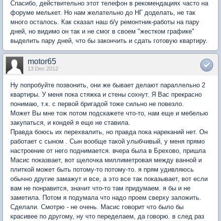
Спасибо, действительно этот телефон в рекомендациях часто на
форуме мелькет. Но нам желательно до НГ доделать, не так
много осталось. Как сказал наш б/у ремонтник-работы на пару
дней, но видимо он так и не смог в своем "жестком графике"
выделить пару дней, что бы закончить и сдать готовую квартиру.
motor65
13 Dec 2012
Ну попробуйте позвонить, они же бывает делают параллельно 2
квартиры. У меня пока стяжка и стены сохнут. Я Вас прекрасно
понимаю, т.к. с первой бригадой тоже сильно не повезло.
Может Вы мне тож потом подскажете что-то, нам еще и мебелью
закупаться, и кондей я еще не ставила.
Правда боюсь их перехвалить, но правда пока нареканий нет. Он
работает с сыном . Сын вообще такой улыбчивый, у меня прямо
настроение от него поднимается. вчера была в Брехово, пришла
Масис показвает, вот щелочка миллиметровая между ванной и
плиткой может быть потому-то потому-то. я прям удивляюсь
обычно другие замажут и все, а это все так показывает, вот если
вам не понравится, значит что-то там придумаем. я бы и не
заметила. Потом я подумала что надо проем сверху заложить.
Сделали. Смотрю - не очень. Масис говорит что было бы
красивее по другому, ну что переделаем, да говорю. в след раз