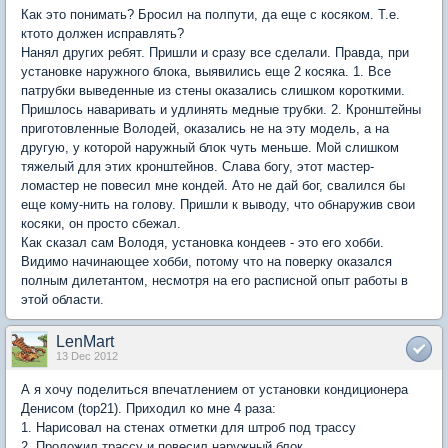
Как это понимать? Бросил на полпути, да еще с косяком. Т.е.
ктото должен исправлять?
Нанял других ребят. Пришли и сразу все сделали. Правда, при
установке наружного блока, выявились еще 2 косяка. 1. Все
патрубки выведенные из стены оказались слишком короткими.
Пришлось наваривать и удлинять медные трубки. 2. Кронштейны
приготовленные Володей, оказались не на эту модель, а на
другую, у которой наружный блок чуть меньше. Мой слишком
тяжелый для этих кронштейнов. Слава богу, этот мастер-
ломастер не повесил мне кондей. Ато не дай бог, свалился бы
еще кому-нить на голову. Пришли к выводу, что обнаружив свои
косяки, он просто сбежал.
Как сказал сам Володя, установка кондеев - это его хобби.
Видимо начинающее хобби, потому что на поверку оказался
полным дилетантом, несмотря на его расписной опыт работы в
этой области.
LenMart
13 Dec 2012
А я хочу поделиться впечатлением от установки кондиционера
Денисом (top21). Приходил ко мне 4 раза:
1. Нарисовал на стенах отметки для штроб под трассу
2. Проложил трассу и повесил наружный блок