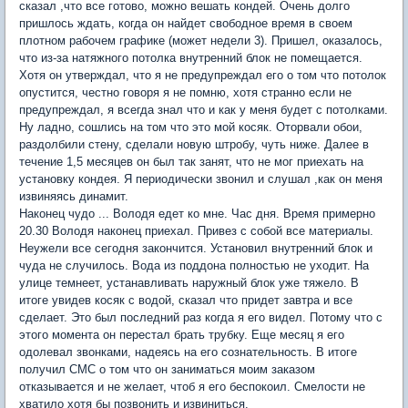
сказал ,что все готово, можно вешать кондей. Очень долго
пришлось ждать, когда он найдет свободное время в своем
плотном рабочем графике (может недели 3). Пришел, оказалось,
что из-за натяжного потолка внутренний блок не помещается.
Хотя он утверждал, что я не предупреждал его о том что потолок
опустится, честно говоря я не помню, хотя странно если не
предупреждал, я всегда знал что и как у меня будет с потолками.
Ну ладно, сошлись на том что это мой косяк. Оторвали обои,
раздолбили стену, сделали новую штробу, чуть ниже. Далее в
течение 1,5 месяцев он был так занят, что не мог приехать на
установку кондея. Я периодически звонил и слушал ,как он меня
извиняясь динамит.
Наконец чудо ... Володя едет ко мне. Час дня. Время примерно
20.30 Володя наконец приехал. Привез с собой все материалы.
Неужели все сегодня закончится. Установил внутренний блок и
чуда не случилось. Вода из поддона полностью не уходит. На
улице темнеет, устанавливать наружный блок уже тяжело. В
итоге увидев косяк с водой, сказал что придет завтра и все
сделает. Это был последний раз когда я его видел. Потому что с
этого момента он перестал брать трубку. Еще месяц я его
одолевал звонками, надеясь на его сознательность. В итоге
получил СМС о том что он заниматься моим заказом
отказывается и не желает, чтоб я его беспокоил. Смелости не
хватило хотя бы позвонить и извиниться.