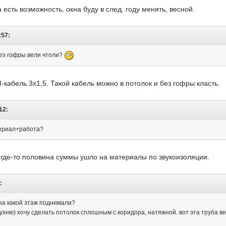
 есть возможность, окна буду в след. году менять, весной.
:57:
без гофры вели чтоли?
абель 3х1,5. Такой кабель можно в потолок и без гофры класть.
12:
териал+работа?
 где-то половина суммы ушло на материалы по звукоизоляции.
:
 на какой этаж поднимали?
кухню) хочу сделать потолок сплошным с коридора, натяжной. вот эта труба вес