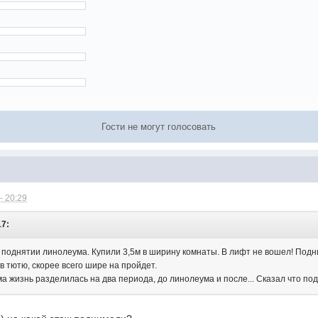
Гости не могут голосовать
- 20:29
17:
 поднятии линолеума. Купили 3,5м в ширину комнаты. В лифт не вошел! Подн
в тютю, скорее всего шире на пройдет.
ма жизнь разделилась на два периода, до линолеума и после... Сказал что п