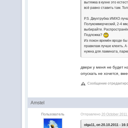
вытяжка в кухне это естес
всё равно ставить там. Т
P.S. Двухтрубка ИМХО луч
Полукоммерческий, 2-4 мм,
выбирайте. Распространён
Подложка?
Из покон времён вроде бы 
правилам лучше клеить. А 
нужна для ламината, парк
двери у меня не будет н
опускать не хочется, вме
Сообщение отредактирова
Amstel
Пользователь
Отправлено
20 October 2011 
olga11, on 20.10.2011 - 16: