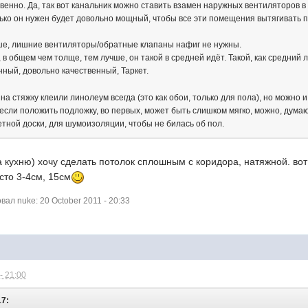
твенно. Да, так вот канальник можно ставить взамен наружных вентиляторов в
олько он нужен будет довольно мощный, чтобы все эти помещения вытягивать 
ше, лишние вентиляторы/обратные клапаны нафиг не нужны.
 в общем чем толще, тем лучше, он такой в средней идёт. Такой, как средний 
ный, довольно качественный, Таркет.
на стяжку клеили линолеум всегда (это как обои, только для пола), но можно 
если положить подложку, во первых, может быть слишком мягко, можно, думаю
етной доски, для шумоизоляции, чтобы не билась об пол.
а кухню) хочу сделать потолок сплошным с коридора, натяжной. вот 
сто 3-4см, 15см
л nuke: 20 October 2011 - 20:33
- 21:00
17: