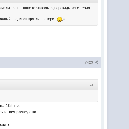
имали по лестнице вертикально, перекидывая с перил
одобный подвиг он врятли повторит
))
#423
на 105 тыс.
рика вся разведена.
оекте.