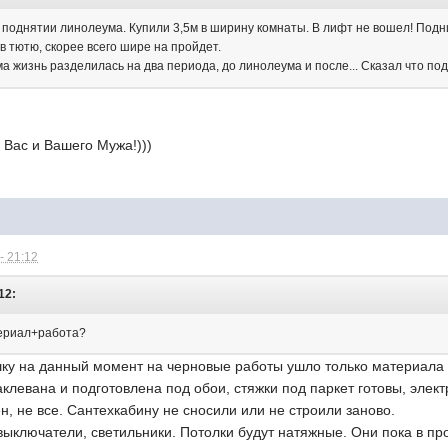
 поднятии линолеума. Купили 3,5м в ширину комнаты. В лифт не вошел! Подн
в тютю, скорее всего шире на пройдет.
ма жизнь разделилась на два периода, до линолеума и после... Сказал что п
Вас и Вашего Мужа!)))
- 21:12
12:
териал+работа?
ку на данный момент на черновые работы ушло только материала 
клевана и подготовлена под обои, стяжки под паркет готовы, элект
, не все. Сантехкабину не сносили или не строили заново.
выключатели, светильники. Потолки будут натяжные. Они пока в пр