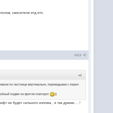
полов, смесители итд итп.
#424
имали по лестнице вертикально, перекидывая с перил
одобный подвиг он врятли повторит
))
ифт не будет сильного излома , я так думаю.....!