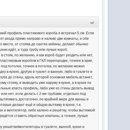
узкий профиль пластикового короба я встречал 5 см. Если
 от входа прямо направо и налево две комнаты, и обе
это месте, от стояка до сантех кабины, делают обычно
кухню идёт, и туда трубу или лучше короб.
 стояк, по желанию, и как короб будет уходить или нет,
пластиковым коробом в ГКЛ перегородке, точнее в арке,
ет под потолок, точнее в потолок, по желанию можно
ну в кухню, другую в туалет и ванную, либо в туалете и
труба до стены, вдоль которой основная мебель встанет,
ому стояку, и выводить уже наружу в кухне, а в кухне по
льные класть профиль, либо уже из стены делать вывод
или нет, если делать с 2-мя трубами, отдельно под
 вытягивать достаточно, по крайней мере для ванны и
которые делают ещё и общую вытяжку в кухне, т.е.
ан и вентилятор, либо калено и решётку, чтобы вытяжкой
 придётся ставить обратные клапаны, а точнее, лучше
ну решётки/вентиляторы в туалете, ванной, кухне и