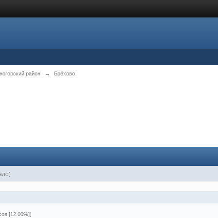
ногорский район
→
Брёхово
ало)
сов [12.00%])