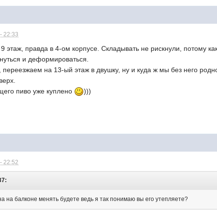
- 22:33
 этаж, правда в 4-ом корпусе. Складывать не рискнули, потому ка
януться и деформироваться.
, переезжаем на 13-ый этаж в двушку, ну и куда ж мы без него род
верх.
щего пиво уже куплено
)))
- 22:52
37:
на на балконе менять будете ведь я так понимаю вы его утепляете?