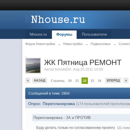
Nhouse.ru
Форумы
Пользователи
Форум Новостройки
→
Новостройки
→
Подмосковье
→
Солнеч
.
ЖК Пятница РЕМОНТ
Автор
borodaDA
,
Aug 25 2011 10:56
«
НАЗАД
ВПЕРЕД
»
Страниц
20
21
22
23
24
Сообщений в теме: 2804
Опрос: Перепланировка
(174 пользователей проголосов
Перепланировка - ЗА и ПРОТИВ
Буду делать только по согласованному проекту
(21 голо