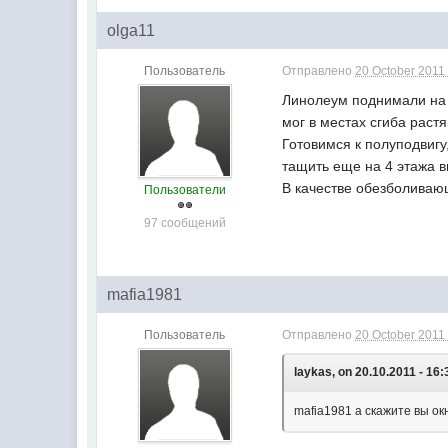
olga11
Пользователь
Отправлено
20 October 2011 
Линолеум поднимали на 9
мог в местах сгиба раст
Готовимся к полуподвигу
тащить еще на 4 этажа в
В качестве обезболиваю
Пользователи
97 сообщений
mafia1981
Пользователь
Отправлено
20 October 2011 
laykas, on 20.10.2011 - 16:
mafia1981 а скажите вы ок