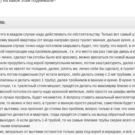
) на какой этаж поднимали?
:56:
, что в каждом случае надо действовать по обстоятельству. Только вот самый 
вку вашей квартиры (от входа направо сразу туалет ванная, дальше кухня, а
в вашем случае точно надо потолком закрывать будет, что трубу, что короб, в 
ой перегородки над проёмом дверным., т.к. это место как раз там где дверь в 
 лично, сделал так (чтобы было всё красиво), можно врезаться по новой выше в
 или прорубить под короб прямоугольник можно, потом заштукатурить, далее 
 места не хватит по толщине, далее, (опять же, лично себе бы сделал), в туал
ить потом подвесным (тут кстати вопрос, либо делать схему с 2-мя трубами, од
лапаны и делать через 1 трубу), далее тройником в ванную и кухню. В кухне 
лотную, т.к. туалетный стояк мешает, придётся делать по максимуму близко к эт
весной потолок по канту надо кухонной мебелью, либо просто на шкафы мебе
о лучше профиль, будет незаметно. К вопросу ставить канальный вентилятор 
том, то можно и без него, в туалет и ванную просто решётки, самотёком будет
дет вытяжка, она прогонит до стояка без проблем, вопрос только в том, что не
дартно делается в квартире, тогда придётся ставить на выход обратный клап
 выходил. А если делать 1-й трубой, то на самые близкие трубы скорее всего
тными клапанами.
ке, визуально от вытяжки останется только арка под короб в коридоре, и всё, 