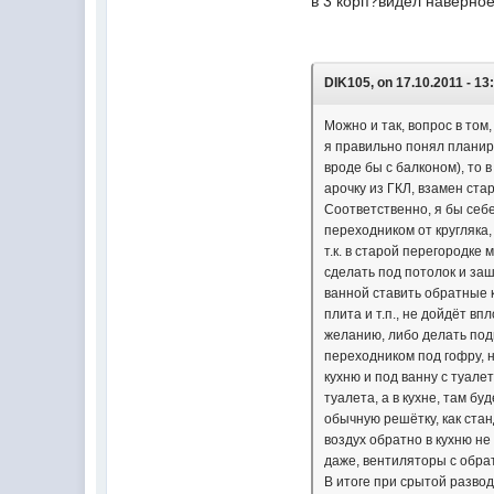
в 3 корп?видел наверное
DIK105, on 17.10.2011 - 13
Можно и так, вопрос в том
я правильно понял планиро
вроде бы с балконом), то 
арочку из ГКЛ, взамен стар
Соответственно, я бы себе
переходником от кругляка,
т.к. в старой перегородке
сделать под потолок и заш
ванной ставить обратные к
плита и т.п., не дойдёт вп
желанию, либо делать под
переходником под гофру, н
кухню и под ванну с туале
туалета, а в кухне, там бу
обычную решётку, как стан
воздух обратно в кухню не
даже, вентиляторы с обра
В итоге при срытой развод