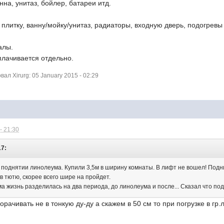
нна, унитаз, бойлер, батареи итд.
плитку, ванну/мойку/унитаз, радиаторы, входную дверь, подогревы 
алы.
плачивается отдельно.
л Xirurg: 05 January 2015 - 02:29
- 21:30
17:
 поднятии линолеума. Купили 3,5м в ширину комнаты. В лифт не вошел! Подн
в тютю, скорее всего шире на пройдет.
ма жизнь разделилась на два периода, до линолеума и после... Сказал что п
орачивать не в тонкую ду-ду а скажем в 50 см то при погрузке в гр.л