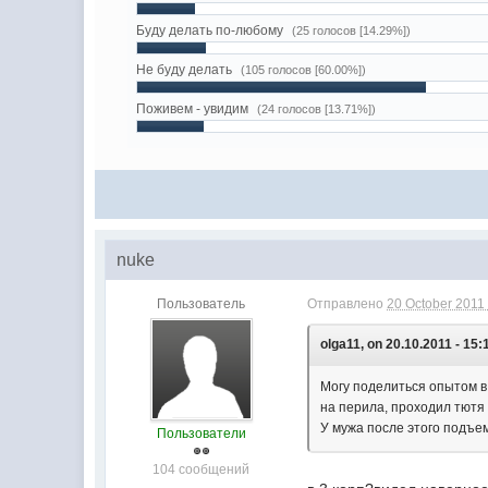
Буду делать по-любому
(25 голосов [14.29%])
Не буду делать
(105 голосов [60.00%])
Поживем - увидим
(24 голосов [13.71%])
nuke
Пользователь
Отправлено
20 October 2011 
olga11, on 20.10.2011 - 15:
Могу поделиться опытом в
на перила, проходил тютя 
У мужа после этого подъе
Пользователи
104 сообщений