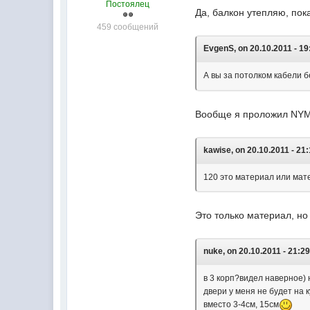
Постоялец
Да, балкон утепляю, пока
459 сообщений
EvgenS, on 20.10.2011 - 19
А вы за потолком кабели 
Вообще я проложил NYM-к
kawise, on 20.10.2011 - 21:
120 это материал или ма
Это только материал, но
nuke, on 20.10.2011 - 21:29
в 3 корп?видел наверное)
двери у меня не будет на 
вместо 3-4см, 15см