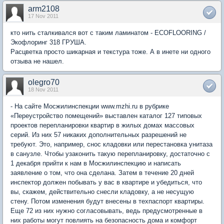
arm2108
17 Nov 2011
кто нить сталкивался вот с таким ламинатом - ECOFLOORING /
Экофлоринг 318 ГРУША.
Расцветка просто шикарная и текстура тоже. А в инете ни одного
отзыва не нашел.
olegro70
18 Nov 2011
- На сайте Мосжилинспекции www.mzhi.ru в рубрике
«Переустройство помещений» выставлен каталог 127 типовых
проектов перепланировки квартир в жилых домах массовых
серий. Из них 57 никаких дополнительных разрешений не
требуют. Это, например, снос кладовки или перестановка унитаза
в санузле. Чтобы узаконить такую перепланировку, достаточно с
1 декабря прийти к нам в Мосжилинспекцию и написать
заявление о том, что она сделана. Затем в течение 20 дней
инспектор должен побывать у вас в квартире и убедиться, что
вы, скажем, действительно снесли кладовку, а не несущую
стену. Потом изменения будут внесены в техпаспорт квартиры.
Еще 72 из них нужно согласовывать, ведь предусмотренные в
них работы могут повлиять на безопасность дома и комфорт