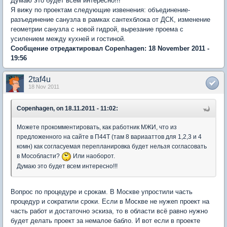
Думаю это будет всем интересно!!!
Я вижу по проектам следующие извенения: объединение-
разъединение санузла в рамках сантехблока от ДСК, изменение
геометрии санузла с новой гидрой, вырезание проема с
усилением между кухней и гостиной.
Сообщение отредактировал Copenhagen: 18 November 2011 -
19:56
2taf4u
18 Nov 2011
Copenhagen, on 18.11.2011 - 11:02:
Можете прокомментировать, как работник МЖИ, что из
предложенного на сайте в П44Т (там 8 вариааттов для 1,2,3 и 4
комн) как согласуемая перепланировка будет нельзя согласовать
в Мособласти?
Или наоборот.
Думаю это будет всем интересно!!!
Вопрос по процедуре и срокам. В Москве упростили часть
процедур и сократили сроки. Если в Москве не нужеп проект на
часть работ и достаточно эскиза, то в области всё равно нужно
будет делать проект за немалое бабло. И вот если в проекте