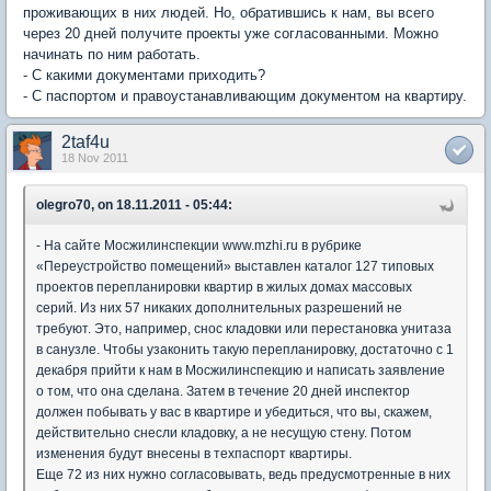
проживающих в них людей. Но, обратившись к нам, вы всего
через 20 дней получите проекты уже согласованными. Можно
начинать по ним работать.
- С какими документами приходить?
- С паспортом и правоустанавливающим документом на квартиру.
2taf4u
18 Nov 2011
olegro70, on 18.11.2011 - 05:44:
- На сайте Мосжилинспекции www.mzhi.ru в рубрике
«Переустройство помещений» выставлен каталог 127 типовых
проектов перепланировки квартир в жилых домах массовых
серий. Из них 57 никаких дополнительных разрешений не
требуют. Это, например, снос кладовки или перестановка унитаза
в санузле. Чтобы узаконить такую перепланировку, достаточно с 1
декабря прийти к нам в Мосжилинспекцию и написать заявление
о том, что она сделана. Затем в течение 20 дней инспектор
должен побывать у вас в квартире и убедиться, что вы, скажем,
действительно снесли кладовку, а не несущую стену. Потом
изменения будут внесены в техпаспорт квартиры.
Еще 72 из них нужно согласовывать, ведь предусмотренные в них