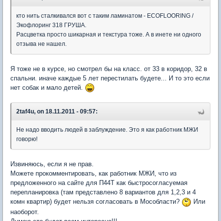
кто нить сталкивался вот с таким ламинатом - ECOFLOORING /
Экофлоринг 318 ГРУША.
Расцветка просто шикарная и текстура тоже. А в инете ни одного
отзыва не нашел.
Я тоже не в курсе, но смотрел бы на класс. от 33 в коридор, 32 в
спальни. иначе каждые 5 лет перестилать будете... И то это если
нет собак и мало детей.
2taf4u, on 18.11.2011 - 09:57:
Не надо вводить людей в заблуждение. Это я как работник МЖИ
говорю!
Извиняюсь, если я не прав.
Можете прокомментировать, как работник МЖИ, что из
предложенного на сайте для П44Т как быстросогласуемая
перепланировка (там представлено 8 вариантов для 1,2,3 и 4
комн квартир) будет нельзя согласовать в Мособласти?
Или
наоборот.