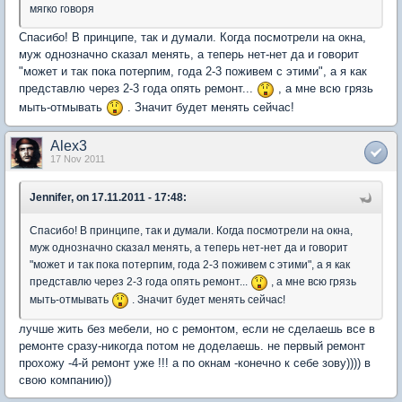
мягко говоря
Спасибо! В принципе, так и думали. Когда посмотрели на окна,
муж однозначно сказал менять, а теперь нет-нет да и говорит
"может и так пока потерпим, года 2-3 поживем с этими", а я как
представлю через 2-3 года опять ремонт...
, а мне всю грязь
мыть-отмывать
. Значит будет менять сейчас!
Alex3
17 Nov 2011
Jennifer, on 17.11.2011 - 17:48:
Спасибо! В принципе, так и думали. Когда посмотрели на окна,
муж однозначно сказал менять, а теперь нет-нет да и говорит
"может и так пока потерпим, года 2-3 поживем с этими", а я как
представлю через 2-3 года опять ремонт...
, а мне всю грязь
мыть-отмывать
. Значит будет менять сейчас!
лучше жить без мебели, но с ремонтом, если не сделаешь все в
ремонте сразу-никогда потом не доделаешь. не первый ремонт
прохожу -4-й ремонт уже !!! а по окнам -конечно к себе зову)))) в
свою компанию))