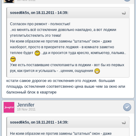
sosed6k5s, on 18.11.2011 - 14:39:
Согласен про ремонт - полностью!
..но менять всё остекление довольно накладно, а вот лоджии
утеплить/остеклить это тема!
Ни коим образом не против замены "штатных" окон - даже
наоборот, просто в приоритете лоджия - в комнате заметно
теплее будет
..да и просится туда кресло, компьютер, пальма..
Уже есть поставившие стеклопакеты в лоджии - вот бы из первых
рук, как грится и услышать - ..ценник, ощущения
кстати самое дорогое из остекления-это лоджия. большая
площадь остекления соответсвенно цена выше чем за окно или
балконный блок в квартире
Jennifer
18 Nov 2011
sosed6k5s, on 18.11.2011 - 14:39:
Ни коим образом не против замены "штатных" окон - даже