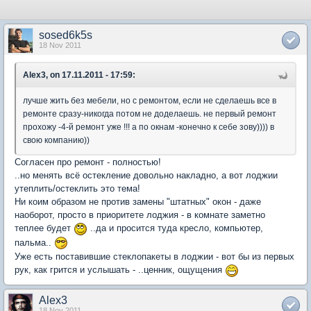
sosed6k5s
18 Nov 2011
Alex3, on 17.11.2011 - 17:59:
лучше жить без мебели, но с ремонтом, если не сделаешь все в
ремонте сразу-никогда потом не доделаешь. не первый ремонт
прохожу -4-й ремонт уже !!! а по окнам -конечно к себе зову)))) в
свою компанию))
Согласен про ремонт - полностью!
..но менять всё остекление довольно накладно, а вот лоджии
утеплить/остеклить это тема!
Ни коим образом не против замены "штатных" окон - даже
наоборот, просто в приоритете лоджия - в комнате заметно
теплее будет
..да и просится туда кресло, компьютер,
пальма..
Уже есть поставившие стеклопакеты в лоджии - вот бы из первых
рук, как грится и услышать - ..ценник, ощущения
Alex3
18 Nov 2011