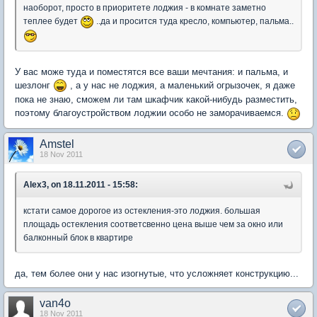
наоборот, просто в приоритете лоджия - в комнате заметно
теплее будет
..да и просится туда кресло, компьютер, пальма..
У вас може туда и поместятся все ваши мечтания: и пальма, и
шезлонг
, а у нас не лоджия, а маленький огрызочек, я даже
пока не знаю, сможем ли там шкафчик какой-нибудь разместить,
поэтому благоустройством лоджии особо не заморачиваемся.
Amstel
18 Nov 2011
Alex3, on 18.11.2011 - 15:58:
кстати самое дорогое из остекления-это лоджия. большая
площадь остекления соответсвенно цена выше чем за окно или
балконный блок в квартире
да, тем более они у нас изогнутые, что усложняет конструкцию...
van4o
18 Nov 2011