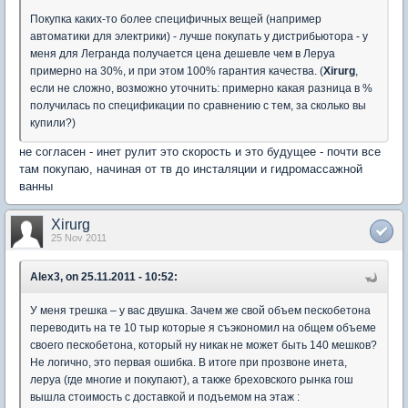
Покупка каких-то более специфичных вещей (например
автоматики для электрики) - лучше покупать у дистрибьютора - у
меня для Легранда получается цена дешевле чем в Леруа
примерно на 30%, и при этом 100% гарантия качества. (
Xirurg
,
если не сложно, возможно уточнить: примерно какая разница в %
получилась по спецификации по сравнению с тем, за сколько вы
купили?)
не согласен - инет рулит это скорость и это будущее - почти все
там покупаю, начиная от тв до инсталяции и гидромассажной
ванны
Xirurg
25 Nov 2011
Alex3, on 25.11.2011 - 10:52:
У меня трешка – у вас двушка. Зачем же свой объем пескобетона
переводить на те 10 тыр которые я съэкономил на общем объеме
своего пескобетона, который ну никак не может быть 140 мешков?
Не логично, это первая ошибка. В итоге при прозвоне инета,
леруа (где многие и покупают), а также бреховского рынка гош
вышла стоимость с доставкой и подъемом на этаж :