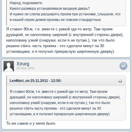
Народ, подскажите.
Какого размера устанавливали входную дверь?
И нужно ли слегка расширять проем при установке, слышали, что
в нашей серии домов проемы не совсем стандартные.
Я ставил 90см, т.е. вместе с рамой где-то метр. Там проем
дурацкий, он наполовину широкий (с внутренней стороны двери),
наполовину узкий (снаружи, если я не путаю.), так что было
решено сбить часть проема - это сделали минут за 30
установщики, и я получил прекрасную широченную дверку)
Xirurg
25 Nov 2011
LenMart, on 25.11.2011 - 12:50:
Я ставил 90см, т.е. вместе с рамой где-то метр. Там проем
дурацкий, он наполовину широкий (с внутренней стороны двери),
наполовину узкий (снаружи, если я не путаю.), так что было
решено сбить часть проема - это сделали минут за 30
установщики, и я получил прекрасную широченную дверку)
То же самое и у меня было.