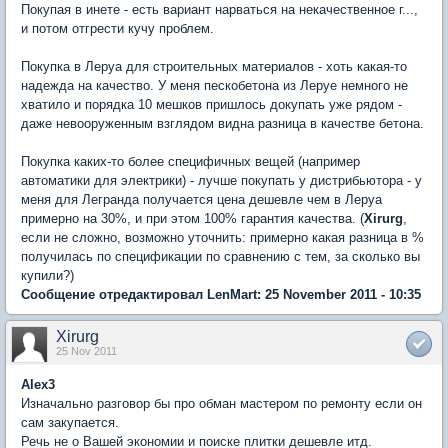
Покупая в инете - есть вариант нарваться на некачественное г...,
и потом отгрести кучу проблем.
Покупка в Леруа для строительных материалов - хоть какая-то
надежда на качество. У меня пескобетона из Леруе немного не
хватило и порядка 10 мешков пришлось докупать уже рядом -
даже невооруженным взглядом видна разница в качестве бетона.
Покупка каких-то более специфичных вещей (например
автоматики для электрики) - лучше покупать у дистрибьютора - у
меня для Легранда получается цена дешевле чем в Леруа
примерно на 30%, и при этом 100% гарантия качества. (
Xirurg
,
если не сложно, возможно уточнить: примерно какая разница в %
получилась по спецификации по сравнению с тем, за сколько вы
купили?)
Сообщение отредактировал LenMart: 25 November 2011 - 10:35
Xirurg
25 Nov 2011
Alex3
Изначально разговор бы про обман мастером по ремонту если он
сам закупается.
Речь не о Вашей экономии и поиске плитки дешевле итд.