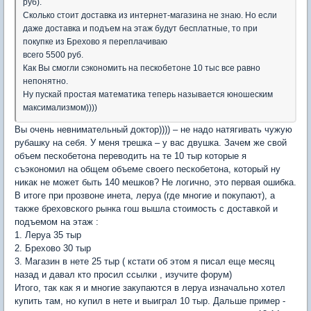
руб).
Сколько стоит доставка из интернет-магазина не знаю. Но если
даже доставка и подъем на этаж будут бесплатные, то при
покупке из Брехово я переплачиваю
всего 5500 руб.
Как Вы смогли сэкономить на пескобетоне 10 тыс все равно
непонятно.
Ну пускай простая математика теперь называется юношеским
максимализмом))))
Вы очень невнимательный доктор)))) – не надо натягивать чужую
рубашку на себя. У меня трешка – у вас двушка. Зачем же свой
объем пескобетона переводить на те 10 тыр которые я
съэкономил на общем объеме своего пескобетона, который ну
никак не может быть 140 мешков? Не логично, это первая ошибка.
В итоге при прозвоне инета, леруа (где многие и покупают), а
также бреховского рынка гош вышла стоимость с доставкой и
подъемом на этаж :
1. Леруа 35 тыр
2. Брехово 30 тыр
3. Магазин в нете 25 тыр ( кстати об этом я писал еще месяц
назад и давал кто просил ссылки , изучите форум)
Итого, так как я и многие закупаются в леруа изначально хотел
купить там, но купил в нете и выиграл 10 тыр. Дальше пример -