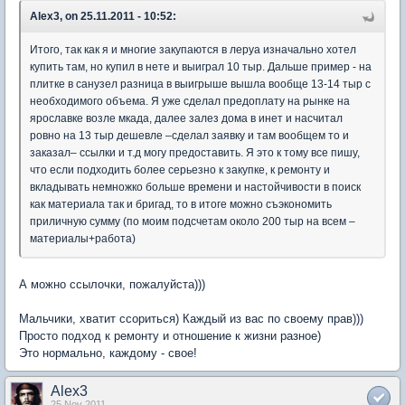
Alex3, on 25.11.2011 - 10:52:
Итого, так как я и многие закупаются в леруа изначально хотел
купить там, но купил в нете и выиграл 10 тыр. Дальше пример - на
плитке в санузел разница в выигрыше вышла вообще 13-14 тыр с
необходимого объема. Я уже сделал предоплату на рынке на
ярославке возле мкада, далее залез дома в инет и насчитал
ровно на 13 тыр дешевле –сделал заявку и там вообщем то и
заказал– ссылки и т.д могу предоставить. Я это к тому все пишу,
что если подходить более серьезно к закупке, к ремонту и
вкладывать немножко больше времени и настойчивости в поиск
как материала так и бригад, то в итоге можно съэкономить
приличную сумму (по моим подсчетам около 200 тыр на всем –
материалы+работа)
А можно ссылочки, пожалуйста)))
Мальчики, хватит ссориться) Каждый из вас по своему прав)))
Просто подход к ремонту и отношение к жизни разное)
Это нормально, каждому - свое!
Alex3
25 Nov 2011