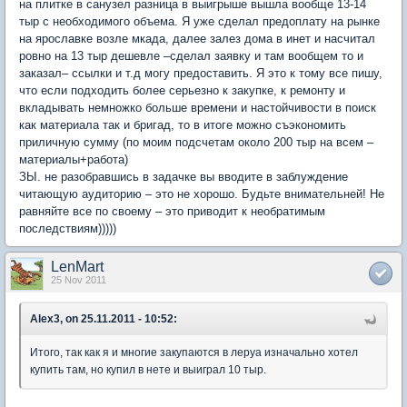
на плитке в санузел разница в выигрыше вышла вообще 13-14
тыр с необходимого объема. Я уже сделал предоплату на рынке
на ярославке возле мкада, далее залез дома в инет и насчитал
ровно на 13 тыр дешевле –сделал заявку и там вообщем то и
заказал– ссылки и т.д могу предоставить. Я это к тому все пишу,
что если подходить более серьезно к закупке, к ремонту и
вкладывать немножко больше времени и настойчивости в поиск
как материала так и бригад, то в итоге можно съэкономить
приличную сумму (по моим подсчетам около 200 тыр на всем –
материалы+работа)
ЗЫ. не разобравшись в задачке вы вводите в заблуждение
читающую аудиторию – это не хорошо. Будьте внимательней! Не
равняйте все по своему – это приводит к необратимым
последствиям)))))
LenMart
25 Nov 2011
Alex3, on 25.11.2011 - 10:52:
Итого, так как я и многие закупаются в леруа изначально хотел
купить там, но купил в нете и выиграл 10 тыр.