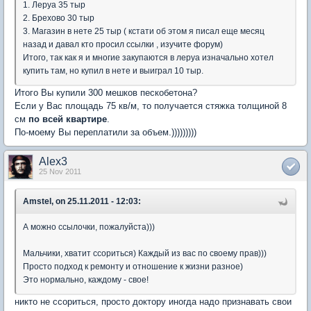
1. Леруа 35 тыр
2. Брехово 30 тыр
3. Магазин в нете 25 тыр ( кстати об этом я писал еще месяц
назад и давал кто просил ссылки , изучите форум)
Итого, так как я и многие закупаются в леруа изначально хотел
купить там, но купил в нете и выиграл 10 тыр.
Итого Вы купили 300 мешков пескобетона?
Если у Вас площадь 75 кв/м, то получается стяжка толщиной 8
см
по всей квартире
.
По-моему Вы переплатили за объем.)))))))))
Alex3
25 Nov 2011
Amstel, on 25.11.2011 - 12:03:
А можно ссылочки, пожалуйста)))
Мальчики, хватит ссориться) Каждый из вас по своему прав)))
Просто подход к ремонту и отношение к жизни разное)
Это нормально, каждому - свое!
никто не ссориться, просто доктору иногда надо признавать свои