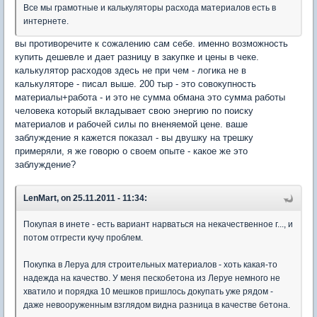
Все мы грамотные и калькуляторы расхода материалов есть в
интернете.
вы противоречите к сожалению сам себе. именно возможность
купить дешевле и дает разницу в закупке и цены в чеке.
калькулятор расходов здесь не при чем - логика не в
калькуляторе - писал выше. 200 тыр - это совокупность
материалы+работа - и это не сумма обмана это сумма работы
человека который вкладывает свою энергию по поиску
материалов и рабочей силы по вненяемой цене. ваше
заблуждение я кажется показал - вы двушку на трешку
примеряли, я же говорю о своем опыте - какое же это
заблуждение?
LenMart, on 25.11.2011 - 11:34:
Покупая в инете - есть вариант нарваться на некачественное г..., и
потом отгрести кучу проблем.
Покупка в Леруа для строительных материалов - хоть какая-то
надежда на качество. У меня пескобетона из Леруе немного не
хватило и порядка 10 мешков пришлось докупать уже рядом -
даже невооруженным взглядом видна разница в качестве бетона.