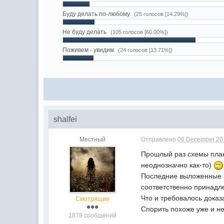
Буду делать по-любому
(25 голосов [14.29%])
Не буду делать
(105 голосов [60.00%])
Поживем - увидим
(24 голосов [13.71%])
shalfei
Местный
Отправлено
06 December 201
Прошлый раз схемы план
неоднозначно как-то)
Последние выложенные и
соответственно принадл
Что и требовалось доказ
Смотрящие
Спорить похоже уже и не
1879 сообщений