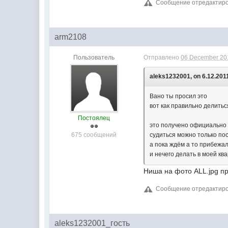
Сообщение отредактирова
arm2108
Пользователь
Отправлено
06 December 201
aleks1232001, on 6.12.2011
Вано ты просил это
вот как правильно делить
Постоялец
это получено официально
675 сообщений
судиться можно только по
а пока ждём а то прибежал
и нечего делать в моей кв
Ниша на фото ALL.jpg п
Сообщение отредактиров
aleks1232001_гость