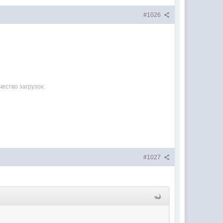
#1026
чество загрузок:
#1027