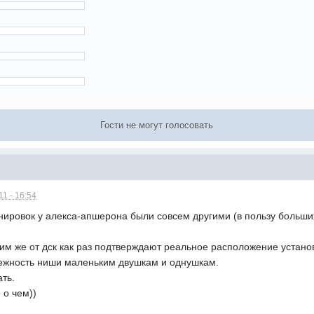
Гости не могут голосовать
1 - 16:54
ировок у алекса-апшерона были совсем другими (в пользу больших
м же от дск как раз подтверждают реальное расположение устано
ежность ниши маленьким двушкам и однушкам.
ать.
 о чем))