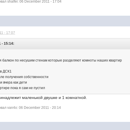
л shalfei: 06 December 2011 - 17:04
1 - 17:07
 - 15:14:
ся балкон по несушим стенам которые разделяют комноты наших квартир
 в ДСК1
сле получения собственности
и вчера как дети
артире пока я сам не пустил
ринадлежит маленькой двушке и 1 комнатной.
ал van4o: 06 December 2011 - 20:14