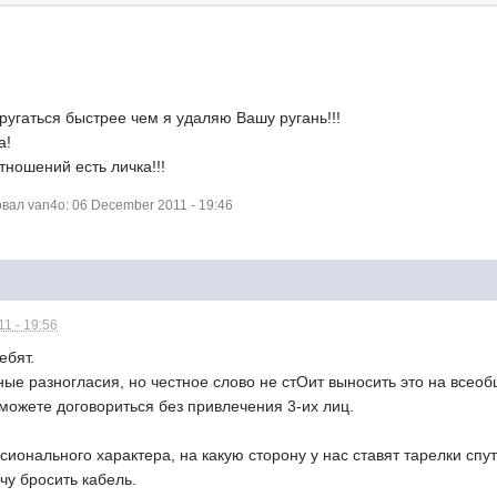
угаться быстрее чем я удаляю Вашу ругань!!!
а!
ношений есть личка!!!
ал van4o: 06 December 2011 - 19:46
1 - 19:56
ебят.
ые разногласия, но честное слово не стОит выносить это на всео
можете договориться без привлечения 3-их лиц.
ионального характера, на какую сторону у нас ставят тарелки спу
чу бросить кабель.