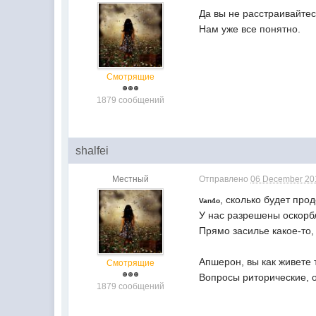
Да вы не расстраивайтес
Нам уже все понятно.
Смотрящие
1879 сообщений
shalfei
Местный
Отправлено
06 December 201
, сколько будет пр
Van4o
У нас разрешены оскорб
Прямо засилье какое-то,
Апшерон, вы как живете 
Смотрящие
Вопросы риторические, о
1879 сообщений