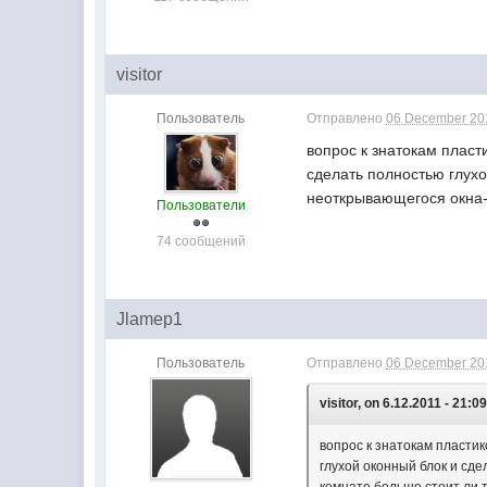
visitor
Пользователь
Отправлено
06 December 201
вопрос к знатокам пласт
сделать полностью глухо
неоткрывающегося окна- 
Пользователи
74 сообщений
Jlamep1
Пользователь
Отправлено
06 December 201
visitor, on 6.12.2011 - 21:09
вопрос к знатокам пласти
глухой оконный блок и сде
комнате больше.стоит ли т