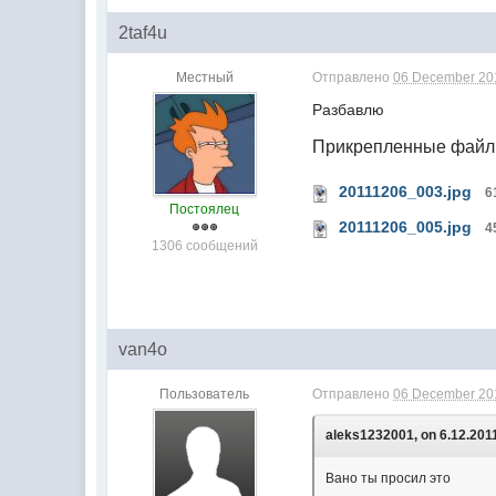
2taf4u
Местный
Отправлено
06 December 201
Разбавлю
Прикрепленные фай
20111206_003.jpg
6
Постоялец
20111206_005.jpg
4
1306 сообщений
van4o
Пользователь
Отправлено
06 December 201
aleks1232001, on 6.12.2011
Вано ты просил это