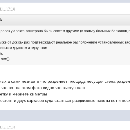
1 - 17:10
4:
овок у алекса-апшерона были совсем другими (в пользу больших балконов, п
же от дск как раз подтверждают реальное расположение установленных зас
еньким двушкам и однушкам.
ь.
 чем))
умных а сами незнаете что разделяет площадь несущая стена разде
что вот на этом фото видно что выступ наш
летку и мериете кв метры
стоят и двух каркасов куда стаяться раздвижные пакеты вот и пос
1 - 17:13