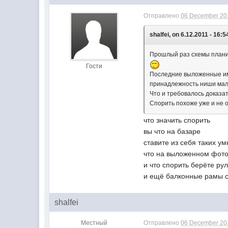
Отправлено
06 December 201
shalfei, on 6.12.2011 - 16:5
Прошлый раз схемы планир
Гости
Последние выложенные им 
принадлежность ниши мал
Что и требовалось доказат
Спорить похоже уже и не о
что значить спорить
вы что на базаре
ставите из себя таких 
что на выложенном фото 
и что спорить берёте ру
и ещё балконные рамы со
shalfei
Местный
Отправлено
06 December 201