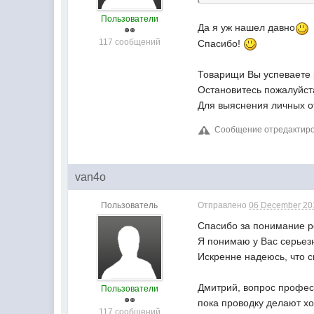
Пользователи
Да я уж нашел давно
117 сообщений
Спасибо!
Товарищи Вы успеваете р
Остановитесь пожалуйст
Для выяснения личных от
Сообщение отредактиров
van4o
Пользователь
Отправлено
06 December 201
Спасибо за понимание р
Я понимаю у Вас серьезн
Искренне надеюсь, что с
Дмитрий, вопрос професс
Пользователи
пока проводку делают хо
117 сообщений