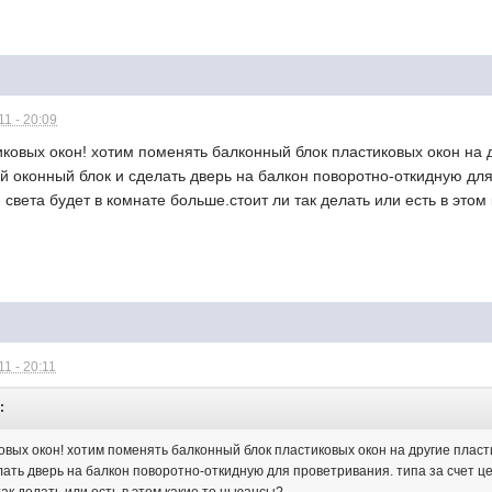
1 - 20:09
иковых окон! хотим поменять балконный блок пластиковых окон на
й оконный блок и сделать дверь на балкон поворотно-откидную для 
света будет в комнате больше.стоит ли так делать или есть в этом
1 - 20:11
:
ковых окон! хотим поменять балконный блок пластиковых окон на другие пла
лать дверь на балкон поворотно-откидную для проветривания. типа за счет ц
ак делать или есть в этом какие то ньюансы?