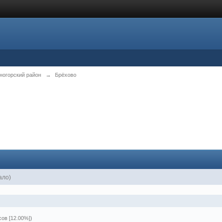
ногорский район
→
Брёхово
ало)
сов [12.00%])