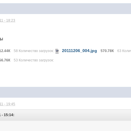
1 - 18:23
лы
20111206_004.jpg
12.44К
58 Количество загрузок:
570.78К
63 Коли
56.76К
53 Количество загрузок:
1 - 19:45
 - 15:14: