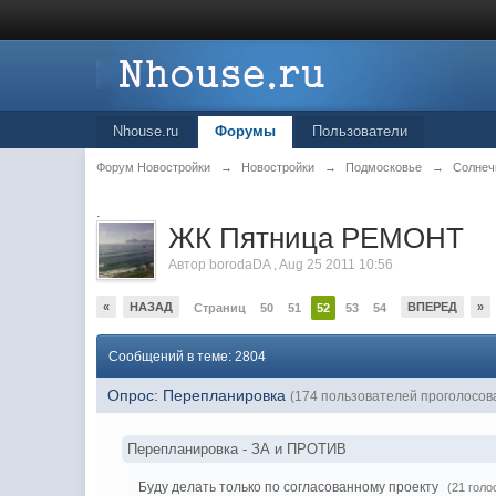
Nhouse.ru
Форумы
Пользователи
Форум Новостройки
→
Новостройки
→
Подмосковье
→
Солнеч
.
ЖК Пятница РЕМОНТ
Автор
borodaDA
,
Aug 25 2011 10:56
«
НАЗАД
ВПЕРЕД
»
Страниц
50
51
52
53
54
Сообщений в теме: 2804
Опрос: Перепланировка
(174 пользователей проголосов
Перепланировка - ЗА и ПРОТИВ
Буду делать только по согласованному проекту
(21 голо