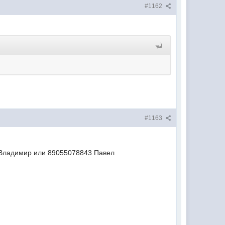
#1162
#1163
 Владимир или 89055078843 Павел