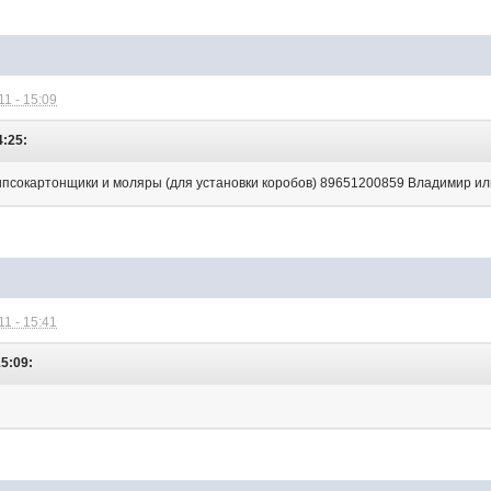
1 - 15:09
4:25:
ипсокартонщики и моляры (для установки коробов) 89651200859 Владимир и
1 - 15:41
15:09: