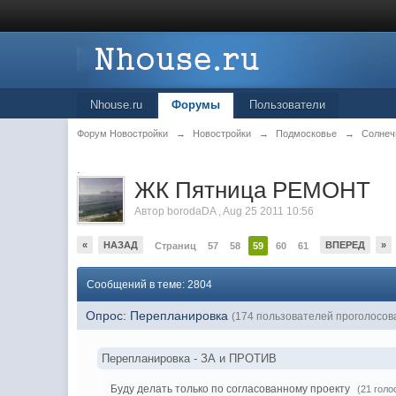
Nhouse.ru
Форумы
Пользователи
Форум Новостройки
→
Новостройки
→
Подмосковье
→
Солнеч
.
ЖК Пятница РЕМОНТ
Автор
borodaDA
,
Aug 25 2011 10:56
«
НАЗАД
ВПЕРЕД
»
Страниц
57
58
59
60
61
Сообщений в теме: 2804
Опрос: Перепланировка
(174 пользователей проголосов
Перепланировка - ЗА и ПРОТИВ
Буду делать только по согласованному проекту
(21 голо