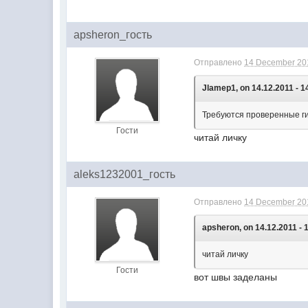
apsheron_гость
Отправлено
14 December 201
Jlamep1, on 14.12.2011 - 1
Требуются проверенные г
Гости
читай личку
aleks1232001_гость
Отправлено
14 December 201
apsheron, on 14.12.2011 - 
читай личку
Гости
вот швы заделаны