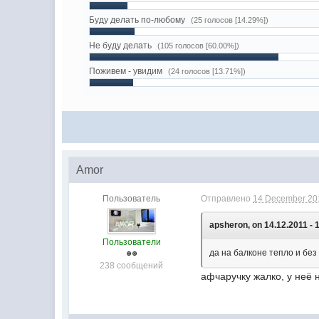
Буду делать по-любому
(25 голосов [14.29%])
Не буду делать
(105 голосов [60.00%])
Поживем - увидим
(24 голосов [13.71%])
Amor
Пользователь
Отправлено
14 December 201
apsheron, on 14.12.2011 - 
Пользователи
да на балконе тепло и без
238 сообщений
афчаручку жалко, у неё 