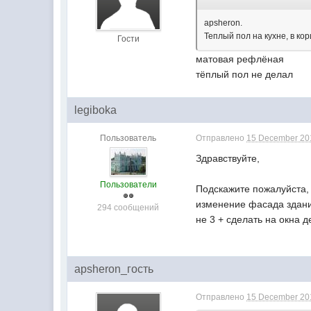
apsheron.
Теплый пол на кухне, в ко
Гости
матовая рефлёная
тёплый пол не делал
legiboka
Пользователь
Отправлено
15 December 201
Здравствуйте,
Пользователи
Подскажите пожалуйста, 
изменение фасада здания
294 сообщений
не 3 + сделать на окна 
apsheron_гость
Отправлено
15 December 201