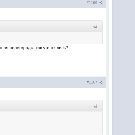
#1166
нная перегородка как утеплялись?
#1167