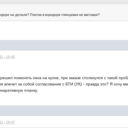
ридоре не делали? Плитка в коридоре глянцевая не матовая?
1 - 16:40
решил поменять окна на кухне, при заказе столкнулся с такой про
 влечет за собой согласование с БТИ (УК) - правда это? Я хочу вме
декаративную планку.
1 - 16:47