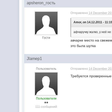
apsheron_гость
Отправлено
14 December 201
Amor, on 14.12.2011 - 11:1
афчаручку жалко, у неё не
Гости
авчарке место на свежем
это была шутка
Jlamep1
Пользователь
Отправлено
14 December 201
Требуются проверенные 
Пользователи
111 сообщений