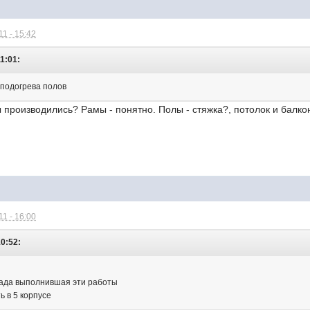
1 - 15:42
11:01:
 подогрева полов
 производились? Рамы - понятно. Полы - стяжка?, потолок и балко
1 - 16:00
10:52:
гада выполнившая эти работы
ь в 5 корпусе