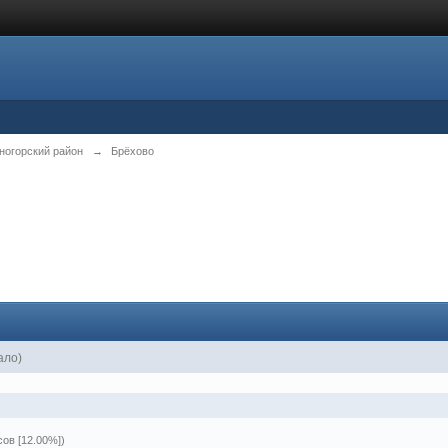
ногорский район
→
Брёхово
ало)
сов [12.00%])