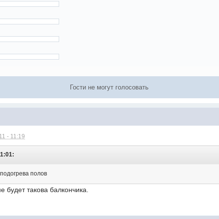
Гости не могут голосовать
1 - 11:19
11:01:
 подогрева полов
не будет такова балкончика.