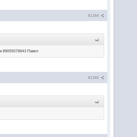
#1164
ли 89055078843 Павел
#1165