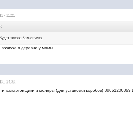
1 - 11:21
9:
 будет такова балкончика.
 воздухе в деревне у мамы
1 - 14:25
гипсокартонщики и моляры (для установки коробов) 89651200859