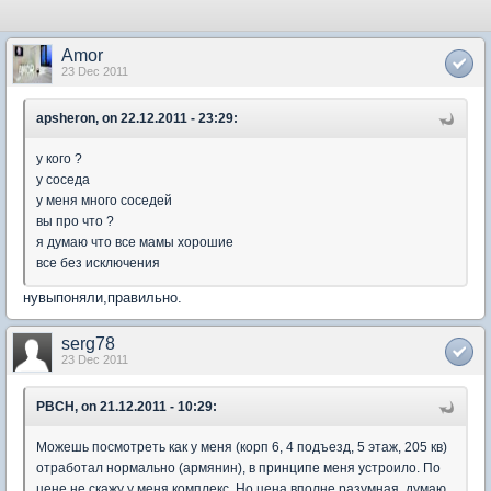
Amor
23 Dec 2011
apsheron, on 22.12.2011 - 23:29:
у кого ?
у соседа
у меня много соседей
вы про что ?
я думаю что все мамы хорошие
все без исключения
нувыпоняли,правильно.
serg78
23 Dec 2011
PBCH, on 21.12.2011 - 10:29:
Можешь посмотреть как у меня (корп 6, 4 подъезд, 5 этаж, 205 кв)
отработал нормально (армянин), в принципе меня устроило. По
цене не скажу у меня комплекс. Но цена вполне разумная, думаю