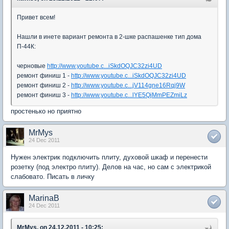
Привет всем!
Нашли в инете вариант ремонта в 2-шке распашенке тип дома
П-44К:
черновые
http://www.youtube.c...iSkdOQJC32zi4UD
ремонт финиш 1 -
http://www.youtube.c...iSkdOQJC32zi4UD
ремонт финиш 2 -
http://www.youtube.c...jV114gne16Rqj9W
ремонт финиш 3 -
http://www.youtube.c...lYE5QjMmPEZmiLz
простенько но приятно
MrMys
24 Dec 2011
Нужен электрик подключить плиту, духовой шкаф и перенести
розетку (под электро плиту). Делов на час, но сам с электрикой
слабовато. Писать в личку
MarinaB
24 Dec 2011
MrMys, on 24.12.2011 - 10:25: