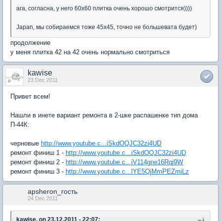
ага, согласна, у него 60х60 плитка очень хорошо смотрится))))
Japan, мы собираемся тоже 45х45, точно не большевата будет)
продолжение
у меня плитка 42 на 42 очень нормально смотриться
kawise
23 Dec 2011
Привет всем!
Нашли в инете вариант ремонта в 2-шке распашенке тип дома
П-44К:
черновые
http://www.youtube.c...iSkdOQJC32zi4UD
ремонт финиш 1 -
http://www.youtube.c...iSkdOQJC32zi4UD
ремонт финиш 2 -
http://www.youtube.c...jV114gne16Rqj9W
ремонт финиш 3 -
http://www.youtube.c...lYE5QjMmPEZmiLz
apsheron_гость
24 Dec 2011
kawise, on 23.12.2011 - 22:07: