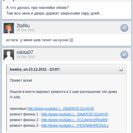
А что делать при поклейке обоев?
Там все окна и дверь держат закрытыми пару дней...
2taf4u
28 Dec 2011
кстати. у меня шов течет на кухне (((
nikita07
29 Dec 2011
kawise, on 23.12.2011 - 23:07:
Привет всем!
Нашли в инете вариант ремонта в 2-шке распашенке тип дома
П-44К:
черновые
http://www.youtube.c...iSkdOQJC32zi4UD
ремонт финиш 1 -
http://www.youtube.c...iSkdOQJC32zi4UD
ремонт финиш 2 -
http://www.youtube.c...jV114gne16Rqj9W
ремонт финиш 3 -
http://www.youtube.c...lYE5QjMmPEZmiLz