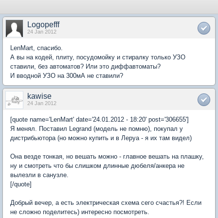
Logopefff
24 Jan 2012
LenMart, спасибо.
А вы на кодей, плиту, посудомойку и стиралку только УЗО
ставили, без автоматов? Или это диффавтоматы?
И вводной УЗО на 300мА не ставили?
kawise
24 Jan 2012
[quote name='LenMart' date='24.01.2012 - 18:20' post='306655']
Я менял. Поставил Legrand (модель не помню), покупал у
дистрибьютора (но можно купить и в Леруа - я их там видел)
Она везде тонкая, но вешать можно - главное вешать на плашку,
ну и смотреть что бы слишком длинные дюбеля/анкера не
вылезли в санузле.
[/quotе]
Добрый вечер, а есть электрическая схема сего счастья?! Если
не сложно поделитесь) интересно посмотреть.