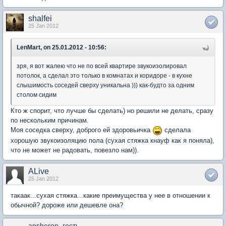
shalfei
25 Jan 2012
LenMart, on 25.01.2012 - 10:56:
зря, я вот жалею что не по всей квартире звукоизолировал
потолок, а сделал это только в комнатах и коридоре - в кухне
слышимость соседей сверху уникальна ))) как-будто за одним
столом сидим
Кто ж спорит, что лучше бы сделать) но решили не делать, сразу
по нескольким причинам.
Моя соседка сверху, доброго ей здоровьичка
сделала
хорошую звукоизоляцию пола (сухая стяжка кнауф как я поняла),
что не может не радовать, повезло нам)).
ALive
25 Jan 2012
такаак...сухая стяжка...какие преимущества у нее в отношении к
обычной? дороже или дешевле она?
apsheron_гость