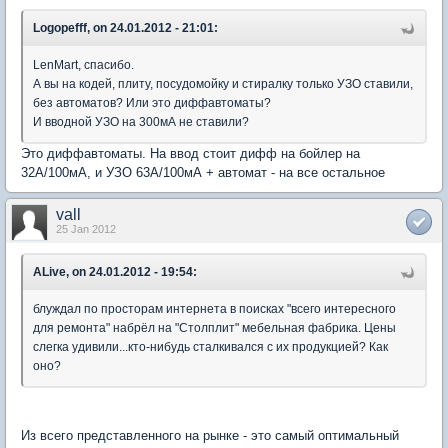
Logopefff, on 24.01.2012 - 21:01:
LenMart, спасибо.
А вы на кодей, плиту, посудомойку и стиралку только УЗО ставили,
без автоматов? Или это диффавтоматы?
И вводной УЗО на 300мА не ставили?
Это диффавтоматы. На ввод стоит дифф на бойлер на
32А/100мА, и УЗО 63А/100мА + автомат - на все остальное
vall
25 Jan 2012
ALive, on 24.01.2012 - 19:54:
блуждал по просторам интернета в поисках "всего интересного
для ремонта" набрёл на "Столплит" мебельная фабрика. Цены
слегка удивили...кто-нибудь сталкивался с их продукцией? Как
оно?
Из всего представленного на рынке - это самый оптимальный