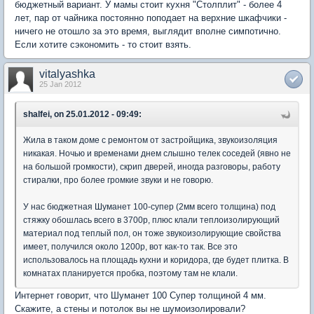
бюджетный вариант. У мамы стоит кухня "Столплит" - более 4
лет, пар от чайника постоянно поподает на верхние шкафчики -
ничего не отошло за это время, выглядит вполне симпотично.
Если хотите сэкономить - то стоит взять.
vitalyashka
25 Jan 2012
shalfei, on 25.01.2012 - 09:49:
Жила в таком доме с ремонтом от застройщика, звукоизоляция
никакая. Ночью и временами днем слышно телек соседей (явно не
на большой громкости), скрип дверей, иногда разговоры, работу
стиралки, про более громкие звуки и не говорю.
У нас бюджетная Шуманет 100-супер (2мм всего толщина) под
стяжку обошлась всего в 3700р, плюс клали теплоизолирующий
материал под теплый пол, он тоже звукоизолирующие свойства
имеет, получился около 1200р, вот как-то так. Все это
использовалось на площадь кухни и коридора, где будет плитка. В
комнатах планируется пробка, поэтому там не клали.
Интернет говорит, что Шуманет 100 Супер толщиной 4 мм.
Скажите, а стены и потолок вы не шумоизолировали?