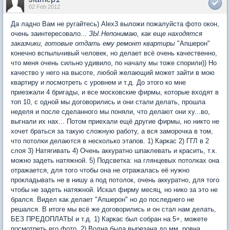
02 Feb 2012
Да ладно Вам не ругайтесь) Аlex3 выложи пожалуйста фото окон,
очень заинтересовало...
ЗЫ.Непонимаю, как еще находятся
заказчики, готовые отдать ему ремонт квартиры
"Апшерон"
конечно вспыльчивый человек, но делает всё очень качественно,
что меня очень сильно удивило, по началу мы тоже спорили)) Но
качество у него на высоте, любой желающий может зайти в мою
квартиру и посмотреть с уровнем и т.д. До этого ко мне
приезжали 4 бригады, и все московские фирмы, которые входят в
топ 10, с одной мы договорились и они стали делать, прошла
неделя и после сделанного мы поняли, что делают они ху...во,
выгнали их нах... Потом приехали ещё другие фирмы, но никто не
хочет браться за такую сложную работу, а вся заморочка в том,
что потолки делаются в несколько этапов. 1) Каркас 2) ГГЛ в 2
слоя 3) Натягивать 4) Очень аккуратно шпаклевать и красить, т.к.
можно задеть натяжной. 5) Подсветка: на глянцевых потолках она
отражается, для того чтобы она не отражалась её нужно
прокладывать не в нишу а под потолок, очень аккуратно, для того
чтобы не задеть натяжной. Искал фирму месяц, но нико за это не
брался. Видел как делает "Апшерон" но до последнего не
решался. В итоге мы всё же договорились и он стал нам делать,
БЕЗ ПРЕДОПЛАТЫ и т.д. 1) Каркас был собран на 5+, можете
посмотреть его фото. 2) Волна была вырезана до мм. ровна,