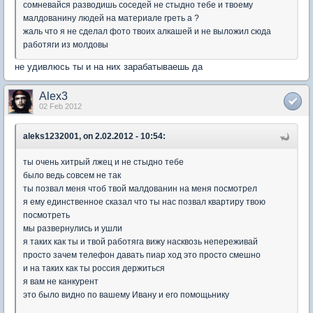
сомневайся разводишь соседей не стыдно тебе и твоему
малдованину людей на материале греть а ?
жаль что я не сделал фото твоих алкашей и не выложил сюда
работяги из молдовы
не удивлюсь ты и на них зарабатываешь да
Alex3
02 Feb 2012
aleks1232001, on 2.02.2012 - 10:54:
ты очень хитрый лжец и не стыдно тебе
было ведь совсем не так
ты позвал меня чтоб твой малдованин на меня посмотрел
я ему единственное сказал что ты нас позвал квартиру твою
посмотреть
мы развернулись и ушли
я таких как ты и твой работяга вижу насквозь непереживай
просто зачем телефон давать пиар ход это просто смешно
и на таких как ты россия держиться
я вам не канкурент
это было видно по вашему Ивану и его помощьнику