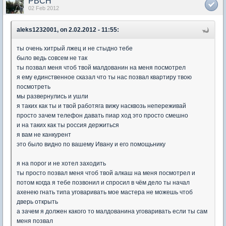
PBCH
02 Feb 2012
aleks1232001, on 2.02.2012 - 11:55:
ты очень хитрый лжец и не стыдно тебе
было ведь совсем не так
ты позвал меня чтоб твой малдованин на меня посмотрел
я ему единственное сказал что ты нас позвал квартиру твою
посмотреть
мы развернулись и ушли
я таких как ты и твой работяга вижу насквозь непереживай
просто зачем телефон давать пиар ход это просто смешно
и на таких как ты россия держиться
я вам не канкурент
это было видно по вашему Ивану и его помощьнику
я на порог и не хотел заходить
ты просто позвал меня чтоб твой алкаш на меня посмотрел и
потом когда я тебе позвонил и спросил в чём дело ты начал
ахенею гнать типа уговаривать мое мастера не можешь чтоб
дверь открыть
а зачем я должен какого то малдованина уговаривать если ты сам
меня позвал