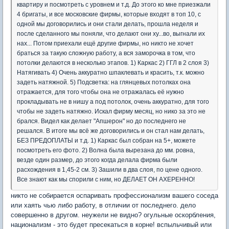
квартиру и посмотреть с уровнем и т.д. До этого ко мне приезжали
4 бригаты, и все московские фирмы, которые входят в топ 10, с
одной мы договорились и они стали делать, прошла неделя и
после сделанного мы поняли, что делают они ху...во, выгнали их
нах... Потом приехали ещё другие фирмы, но никто не хочет
браться за такую сложную работу, а вся заморочка в том, что
потолки делаются в несколько этапов. 1) Каркас 2) ГГЛ в 2 слоя 3)
Натягивать 4) Очень аккуратно шпаклевать и красить, т.к. можно
задеть натяжной. 5) Подсветка: на глянцевых потолках она
отражается, для того чтобы она не отражалась её нужно
прокладывать не в нишу а под потолок, очень аккуратно, для того
чтобы не задеть натяжно. Искал фирму месяц, но нико за это не
брался. Видел как делает "Апшерон" но до последнего не
решался. В итоге мы всё же договорились и он стал нам делать,
БЕЗ ПРЕДОПЛАТЫ и т.д. 1) Каркас был собран на 5+, можете
посмотреть его фото. 2) Волна была вырезана до мм. ровна,
везде один размер, до этого когда делала фирма были
расхождения в 1,45-2 см. 3) Зашили в два слоя, по цене одного.
Все знают как мы спорили с ним, но ДЕЛАЕТ ОН АХЕРЕННО!
никто не собирается оспаривать профессионализм вашего соседа
или хаять чью либо работу, в отличии от последнего. дело
совершенно в другом. неужели не видно? огульные оскорбления,
национализм - это будет пресекаться в корне! вспыльчивый или