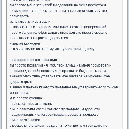
ты позвал меня чтоб твой малдованин на меня посмотрел
я ему единственное сказал что ты нас позвал квартиру твою
посмотреть
мы развернулись и ушли
я таких как ты и твой работяга вижу насквозь непереживай
просто зачем телефон давать пиар ход это просто смешно
и на таких как ты россия держиться
я вам не канкурент
это было видно по вашему Ивану и его помощьнику
я на порог и не хотел заходить
ты просто позвал меня чтоб твой алкаш на меня посмотрел и
потом когда я тебе позвонил и спросил в чём дело ты начал
ахенею гнать типа уговаривать мое мастера не можешь чтоб
дверь открыть
а зачем я должен какого то малдованина уговаривать если ты сам
меня позвал
мне просто смешно
я расказал про это людям
а мне ответили что ты так своему малдаванину работу
подыскиваешь и онка свои нахваливаешь и продаёшь
а мне то это зачем
в москве много фирм продают и по лучше чем твои даже не