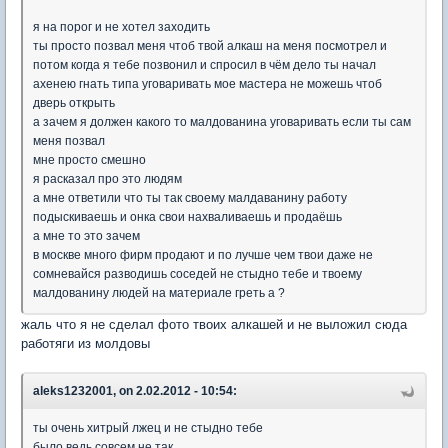
я на порог и не хотел заходить
ты просто позвал меня чтоб твой алкаш на меня посмотрел и
потом когда я тебе позвонил и спросил в чём дело ты начал
ахенею гнать типа уговаривать мое мастера не можешь чтоб
дверь открыть
а зачем я должен какого то малдованина уговаривать если ты сам
меня позвал
мне просто смешно
я расказал про это людям
а мне ответили что ты так своему малдаванину работу
подыскиваешь и онка свои нахваливаешь и продаёшь
а мне то это зачем
в москве много фирм продают и по лучше чем твои даже не
сомневайся разводишь соседей не стыдно тебе и твоему
малдованину людей на материале греть а ?
жаль что я не сделал фото твоих алкашей и не выложил сюда
работяги из молдовы
aleks1232001, on 2.02.2012 - 10:54:
ты очень хитрый лжец и не стыдно тебе
было ведь совсем не так