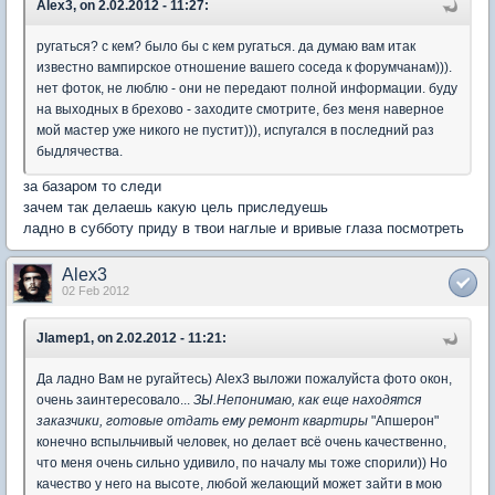
Alex3, on 2.02.2012 - 11:27:
ругаться? с кем? было бы с кем ругаться. да думаю вам итак
известно вампирское отношение вашего соседа к форумчанам))).
нет фоток, не люблю - они не передают полной информации. буду
на выходных в брехово - заходите смотрите, без меня наверное
мой мастер уже никого не пустит))), испугался в последний раз
быдлячества.
за базаром то следи
зачем так делаешь какую цель приследуешь
ладно в субботу приду в твои наглые и вривые глаза посмотреть
Alex3
02 Feb 2012
Jlamep1, on 2.02.2012 - 11:21:
Да ладно Вам не ругайтесь) Аlex3 выложи пожалуйста фото окон,
очень заинтересовало...
ЗЫ.Непонимаю, как еще находятся
заказчики, готовые отдать ему ремонт квартиры
"Апшерон"
конечно вспыльчивый человек, но делает всё очень качественно,
что меня очень сильно удивило, по началу мы тоже спорили)) Но
качество у него на высоте, любой желающий может зайти в мою