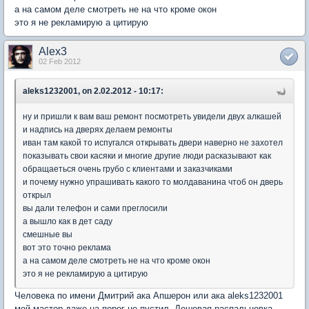
а на самом деле смотреть не на что кроме окон
это я не рекламирую а цитирую
Alex3
02 Feb 2012
aleks1232001, on 2.02.2012 - 10:17:
ну и пришли к вам ваш ремонт посмотреть увидели двух алкашей
и надпись на дверях делаем ремонты
иван там какой то испугался открывать двери наверно не захотел
показывать свои касяки и многие другие люди расказывают как
обращаеться очень грубо с клиентами и заказчиками
и почему нужно упрашивать какого то молдаванина чтоб он дверь
открыл
вы дали телефон и сами преглосили
а вышло как в дет саду
смешные вы
вот это точно реклама
а на самом деле смотреть не на что кроме окон
это я не рекламирую а цитирую
Человека по имени Дмитрий ака Апшерон или ака aleks1232001
мой мастер даже на порог не пустил. Дешевая распальцовка,