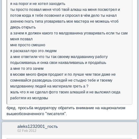
я на порог и не хотел заходить
ты просто позвал меня чтоб твой алкаш на меня посмотрел и
потом когда я тебе позвонил и спросил в чём дело ты начал
ахенею гнать типа уговаривать мое мастера не можешь чтоб
дверь открыть
а зачем я должен какого то малдованина уговаривать если ты сам
меня позвал
мне просто смешно
я расказал про это людям
а мне ответили что ты так своему малдаванину работу
подыскиваешь и онка свои нахваливаешь и продаёшь
а мне то это зачем
в москве много фирм продают и по лучше чем твои даже не
сомневайся разводишь соседей не стыдно тебе и твоему
малдованину людей на материале греть а ?
жаль что я не сделал фото твоих алкашей и не выложил сюда
работяги из молдовы
бред. просьба модератору обратить внимание на национализм
вышеобозначенного "писателя".
aleks1232001_гость
02 Feb 2012