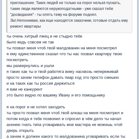
приглашение. Таких людей не только на порог нельзя пускать,
такие люди являются нерукоподатными - уже сказал тебе
"досвидания" - ты опять тему на форуме поднял.
ЗЫ.Непонимаю, как еще находятся заказчики, готовые отдать ему
ремонт квартиры
ты очень хитрый лжец и не стыдно тебе
было ведь совсем не так
ты позвал меня чтоб твой малдованин на меня посмотрел
я ему единственное сказал что ты нас позвал квартиру твою
посмотреть
мы развернулись и ушли
я таких как ты и твой работяга вижу насквозь непереживай
просто зачем телефон давать пиар ход это просто смешно
и на таких как ты россия держиться
я вам не канкурент
это было видно по вашему Ивану и его помощьнику
я на порог и не хотел заходить
ты просто позвал меня чтоб твой алкаш на меня посмотрел и
потом когда я тебе позвонил и спросил в чём дело ты начал
ахенею гнать типа уговаривать мое мастера не можешь чтоб
дверь открыть
а зачем я должен какого то малдованина уговаривать если ты