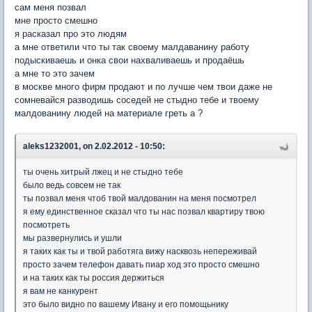
сам меня позвал
мне просто смешно
я расказал про это людям
а мне ответили что ты так своему малдаванину работу
подыскиваешь и онка свои нахваливаешь и продаёшь
а мне то это зачем
в москве много фирм продают и по лучше чем твои даже не
сомневайся разводишь соседей не стыдно тебе и твоему
малдованину людей на материале греть а ?
aleks1232001, on 2.02.2012 - 10:50:
ты очень хитрый лжец и не стыдно тебе
было ведь совсем не так
ты позвал меня чтоб твой малдованин на меня посмотрел
я ему единственное сказал что ты нас позвал квартиру твою
посмотреть
мы развернулись и ушли
я таких как ты и твой работяга вижу насквозь непереживай
просто зачем телефон давать пиар ход это просто смешно
и на таких как ты россия держиться
я вам не канкурент
это было видно по вашему Ивану и его помощьнику