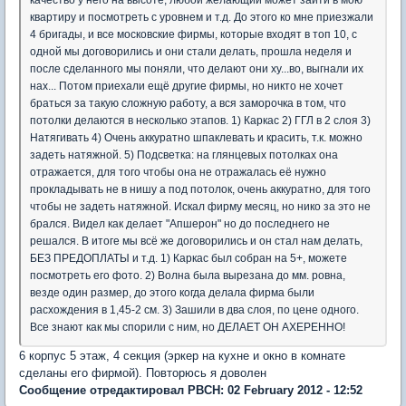
качество у него на высоте, любой желающий может зайти в мою
квартиру и посмотреть с уровнем и т.д. До этого ко мне приезжали
4 бригады, и все московские фирмы, которые входят в топ 10, с
одной мы договорились и они стали делать, прошла неделя и
после сделанного мы поняли, что делают они ху...во, выгнали их
нах... Потом приехали ещё другие фирмы, но никто не хочет
браться за такую сложную работу, а вся заморочка в том, что
потолки делаются в несколько этапов. 1) Каркас 2) ГГЛ в 2 слоя 3)
Натягивать 4) Очень аккуратно шпаклевать и красить, т.к. можно
задеть натяжной. 5) Подсветка: на глянцевых потолках она
отражается, для того чтобы она не отражалась её нужно
прокладывать не в нишу а под потолок, очень аккуратно, для того
чтобы не задеть натяжной. Искал фирму месяц, но нико за это не
брался. Видел как делает "Апшерон" но до последнего не
решался. В итоге мы всё же договорились и он стал нам делать,
БЕЗ ПРЕДОПЛАТЫ и т.д. 1) Каркас был собран на 5+, можете
посмотреть его фото. 2) Волна была вырезана до мм. ровна,
везде один размер, до этого когда делала фирма были
расхождения в 1,45-2 см. 3) Зашили в два слоя, по цене одного.
Все знают как мы спорили с ним, но ДЕЛАЕТ ОН АХЕРЕННО!
6 корпус 5 этаж, 4 секция (эркер на кухне и окно в комнате
сделаны его фирмой). Повторюсь я доволен
Сообщение отредактировал PBCH: 02 February 2012 - 12:52