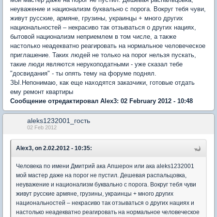
неуважение и национализм буквально с порога. Вокруг тебя чуви,
живут русские, армяне, грузины, украинцы + много других
национальностей – некрасиво так отзываться о других нациях,
бытовой национализм неприемлем в том числе, а также
настолько неадекватно реагировать на нормальное человеческое
приглашение. Таких людей не только на порог нельзя пускать,
такие люди являются нерукоподатными - уже сказал тебе
"досвидания" - ты опять тему на форуме поднял.
ЗЫ.Непонимаю, как еще находятся заказчики, готовые отдать
ему ремонт квартиры
Сообщение отредактировал Alex3: 02 February 2012 - 10:48
aleks1232001_гость
02 Feb 2012
Alex3, on 2.02.2012 - 10:35:
Человека по имени Дмитрий ака Апшерон или ака aleks1232001
мой мастер даже на порог не пустил. Дешевая распальцовка,
неуважение и национализм буквально с порога. Вокруг тебя чуви
живут русские армяне, грузины, украинцы + много других
национальностей – некрасиво так отзываться о других нациях и
настолько неадекватно реагировать на нормальное человеческое