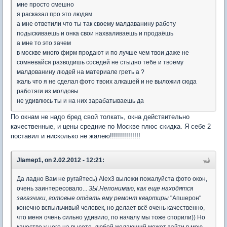
мне просто смешно
я расказал про это людям
а мне ответили что ты так своему малдаванину работу
подыскиваешь и онка свои нахваливаешь и продаёшь
а мне то это зачем
в москве много фирм продают и по лучше чем твои даже не
сомневайся разводишь соседей не стыдно тебе и твоему
малдованину людей на материале греть а ?
жаль что я не сделал фото твоих алкашей и не выложил сюда
работяги из молдовы
не удивлюсь ты и на них зарабатываешь да
По окнам не надо бред свой толкать, окна действительно
качественные, и цены средние по Москве плюс скидка. Я себе 2
поставил и нисколько не жалею!!!!!!!!!!!!!!!
Jlamep1, on 2.02.2012 - 12:21:
Да ладно Вам не ругайтесь) Аlex3 выложи пожалуйста фото окон,
очень заинтересовало...
ЗЫ.Непонимаю, как еще находятся
заказчики, готовые отдать ему ремонт квартиры
"Апшерон"
конечно вспыльчивый человек, но делает всё очень качественно,
что меня очень сильно удивило, по началу мы тоже спорили)) Но